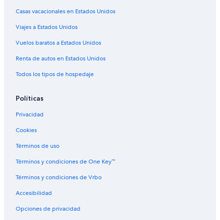
Casas vacacionales en Estados Unidos
Resorts en Champagne-Ardenne
Viajes a Estados Unidos
Hoteles haciendas en Champagne-Ardenne
Hoteles de lujo en Champagne-Ardenne
Vuelos baratos a Estados Unidos
Hoteles baratos en Champagne-Ardenne
Renta de autos en Estados Unidos
Hoteles cerca de viñedos en Champagne-Ardenne
Todos los tipos de hospedaje
Hoteles con vista en Champagne-Ardenne
Políticas
Hoteles de Relais & Chateaux en Champagne-Ardenne
Privacidad
Hoteles en Champagne-Ardenne
Cookies
Hoteles en Vinay
Hoteles en La Caure
Términos de uso
Hoteles cerca de Chalons-Vatry
Términos y condiciones de One Key™
Hoteles en Cramant
Términos y condiciones de Vrbo
Hoteles en Salon
Accesibilidad
Opciones de privacidad