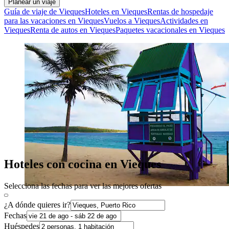
Planear un viaje
Guía de viaje de Vieques
Hoteles en Vieques
Rentas de hospedaje
para las vacaciones en Vieques
Vuelos a Vieques
Actividades en
Vieques
Renta de autos en Vieques
Paquetes vacacionales en Vieques
Hoteles con cocina en Vieques
Selecciona las fechas para ver las mejores ofertas
¿A dónde quieres ir?
Fechas
Huéspedes