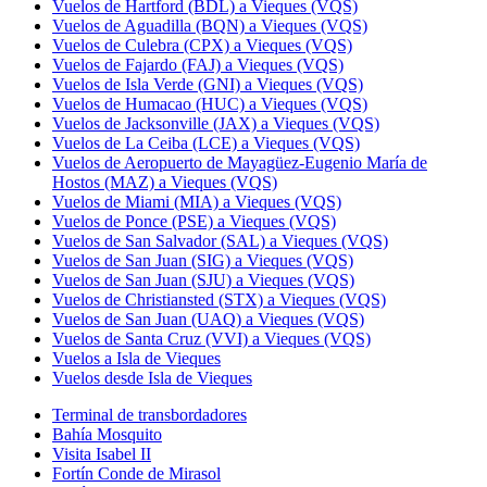
Vuelos de Hartford (BDL) a Vieques (VQS)
Vuelos de Aguadilla (BQN) a Vieques (VQS)
Vuelos de Culebra (CPX) a Vieques (VQS)
Vuelos de Fajardo (FAJ) a Vieques (VQS)
Vuelos de Isla Verde (GNI) a Vieques (VQS)
Vuelos de Humacao (HUC) a Vieques (VQS)
Vuelos de Jacksonville (JAX) a Vieques (VQS)
Vuelos de La Ceiba (LCE) a Vieques (VQS)
Vuelos de Aeropuerto de Mayagüez-Eugenio María de
Hostos (MAZ) a Vieques (VQS)
Vuelos de Miami (MIA) a Vieques (VQS)
Vuelos de Ponce (PSE) a Vieques (VQS)
Vuelos de San Salvador (SAL) a Vieques (VQS)
Vuelos de San Juan (SIG) a Vieques (VQS)
Vuelos de San Juan (SJU) a Vieques (VQS)
Vuelos de Christiansted (STX) a Vieques (VQS)
Vuelos de San Juan (UAQ) a Vieques (VQS)
Vuelos de Santa Cruz (VVI) a Vieques (VQS)
Vuelos a Isla de Vieques
Vuelos desde Isla de Vieques
Terminal de transbordadores
Bahía Mosquito
Visita Isabel II
Fortín Conde de Mirasol