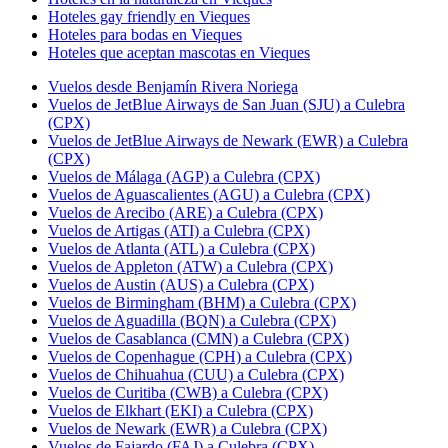
Hoteles gay friendly en Vieques
Hoteles para bodas en Vieques
Hoteles que aceptan mascotas en Vieques
Vuelos desde Benjamín Rivera Noriega
Vuelos de JetBlue Airways de San Juan (SJU) a Culebra
(CPX)
Vuelos de JetBlue Airways de Newark (EWR) a Culebra
(CPX)
Vuelos de Málaga (AGP) a Culebra (CPX)
Vuelos de Aguascalientes (AGU) a Culebra (CPX)
Vuelos de Arecibo (ARE) a Culebra (CPX)
Vuelos de Artigas (ATI) a Culebra (CPX)
Vuelos de Atlanta (ATL) a Culebra (CPX)
Vuelos de Appleton (ATW) a Culebra (CPX)
Vuelos de Austin (AUS) a Culebra (CPX)
Vuelos de Birmingham (BHM) a Culebra (CPX)
Vuelos de Aguadilla (BQN) a Culebra (CPX)
Vuelos de Casablanca (CMN) a Culebra (CPX)
Vuelos de Copenhague (CPH) a Culebra (CPX)
Vuelos de Chihuahua (CUU) a Culebra (CPX)
Vuelos de Curitiba (CWB) a Culebra (CPX)
Vuelos de Elkhart (EKI) a Culebra (CPX)
Vuelos de Newark (EWR) a Culebra (CPX)
Vuelos de Fajardo (FAJ) a Culebra (CPX)