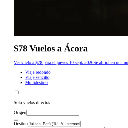
$78 Vuelos a Ácora
Ver vuelo a $78 para el jueves 10 sept. 2026
Se abrirá en una n
Viaje redondo
Viaje sencillo
Multidestino
Solo vuelos directos
Origen
Destino