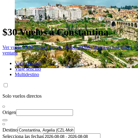
$30 Vuelos a Constantina
Ver vuelo a $30 para el jueves 12 nov. 2026
Se abrirá en una nueva
ventana
Viaje redondo
Viaje sencillo
Multidestino
Solo vuelos directos
Origen
Destino
Selecciona las fechas