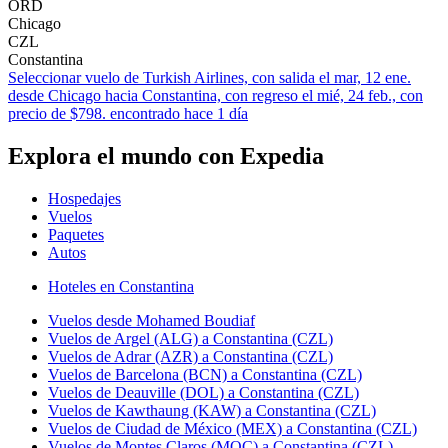
ORD
Chicago
CZL
Constantina
Seleccionar vuelo de Turkish Airlines, con salida el mar, 12 ene.
desde Chicago hacia Constantina, con regreso el mié, 24 feb., con
precio de $798. encontrado hace 1 día
Explora el mundo con Expedia
Hospedajes
Vuelos
Paquetes
Autos
Hoteles en Constantina
Vuelos desde Mohamed Boudiaf
Vuelos de Argel (ALG) a Constantina (CZL)
Vuelos de Adrar (AZR) a Constantina (CZL)
Vuelos de Barcelona (BCN) a Constantina (CZL)
Vuelos de Deauville (DOL) a Constantina (CZL)
Vuelos de Kawthaung (KAW) a Constantina (CZL)
Vuelos de Ciudad de México (MEX) a Constantina (CZL)
Vuelos de Montes Claros (MOC) a Constantina (CZL)