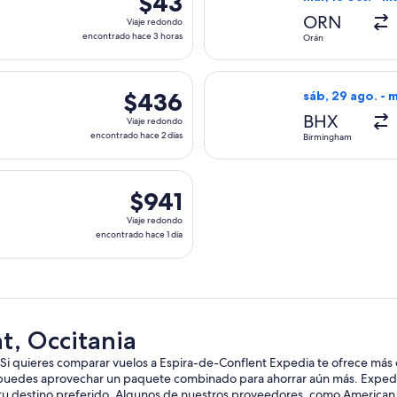
$43
Viaje
ORN
Viaje redondo
redondo,
encontrado hace 3 horas
Orán
encontrado
hace
nologies, con salida el mar, 13 oct. desde Orán hacia Perpiñán
Seleccionar vuel
3
$436
$436
sáb, 29 ago. - m
horas
Viaje
BHX
Viaje redondo
redondo,
encontrado hace 2 días
Birmingham
encontrado
hace
 con salida el mié, 2 sept. desde Delhi hacia Perpiñán, con reg
2
$941
$941
días
Viaje
Viaje redondo
redondo,
encontrado hace 1 día
encontrado
hace
1
día
t, Occitania
 Si quieres comparar vuelos a Espira-de-Conflent Expedia te ofrece más
 puedes aprovechar un paquete combinado para ahorrar aún más. Expedia
 tu destino preferido. Algunos de nuestros proveedores, como American A