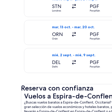
STN
PGF
Londres
Perpiñán
Seleccionar vuelo de Hahn Air Tech
mar, 13 oct. - mar, 20 oct.
ORN
PGF
Orán
Perpiñán
Seleccionar vuelo de Qatar Airways,
mié, 2 sept. - mié, 9 sept.
DEL
PGF
Delhi
Perpiñán
Reserva con confianza
Vuelos a Espira-de-Conflent, Occitania
Vuelos a Espira-de-Conflen
¿Buscas vuelos baratos a Espira-de-Conflent, Occitania?
gran selección de vuelos económicos y hoteles baratos,
llevarán a Espira-de-Conflent en Espira-de-Conflent o a