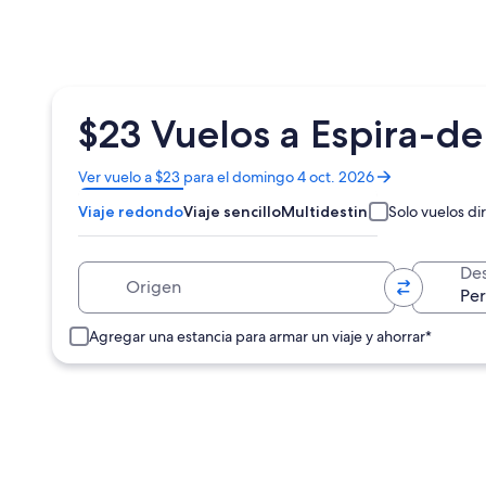
$23 Vuelos a Espira-d
Se
Ver vuelo a $23 para el domingo 4 oct. 2026
abrirá
Viaje redondo
Viaje sencillo
Multidestino
Solo vuelos di
en
una
nueva
Origen
Des
ventana
Agregar una estancia para armar un viaje y ahorrar*