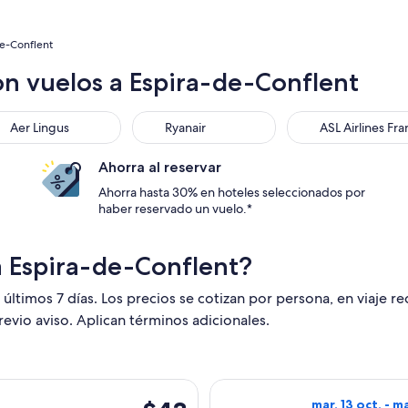
de-Conflent
on vuelos a Espira-de-Conflent
 Lingus
Ryanair
ASL Airlines Franc
Aer Lingus
Ryanair
ASL Airlines Fr
Ahorra al reservar
Ahorra hasta 30% en hoteles seleccionados por
haber reservado un vuelo.*
a Espira-de-Conflent?
 últimos 7 días. Los precios se cotizan por persona, en viaje r
revio aviso. Aplican términos adicionales.
alida el vie, 18 sept. desde Londres hacia Perpiñán, con regres
Seleccionar vuel
$43
mar, 13 oct. - m