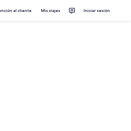
nción al cliente
Mis viajes
Iniciar sesión