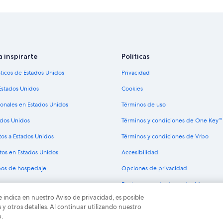
Hoteles con sauna en Pirineos Orie
Cabañas en Pirineos Orientales
Castillos en Pirineos Orientales
Hoteles en Corneilla-de-Conflent
a inspirarte
Políticas
Hoteles en Vernet-les-Bains
sticos de Estados Unidos
Privacidad
de Conflent
Hoteles en Codalet
Estados Unidos
Cookies
Hoteles en Conflent
ionales en Estados Unidos
Términos de uso
Apartamentos en Ria-Sirach
ados Unidos
Términos y condiciones de One Key™
Residencias en Ria-Sirach
tos a Estados Unidos
Términos y condiciones de Vrbo
Hoteles en Saint-Michel-de-Llotes
tos en Estados Unidos
Accesibilidad
Hoteles en Joch
ipos de hospedaje
Opciones de privacidad
Pautas y reporte de contenido
e indica en nuestro Aviso de privacidad, es posible
odos los derechos reservados. Expedia y el logo de Expedia son marcas registrad
 otros detalles. Al continuar utilizando nuestro
o.