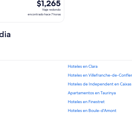
$1,265
$1,265
Viaje
Viaje redondo
redondo,
encontrado hace 7 horas
encontrado
hace
dia
7
horas
Hoteles en Clara
Hoteles en Villefranche-de-Confle
Hoteles de Independent en Caixas
Apartamentos en Taurinya
Hoteles en Finestret
Hoteles en Boule-d'Amont
Hoteles de lujo en Pirineos Orienta
Hoteles con parque acuático en Pir