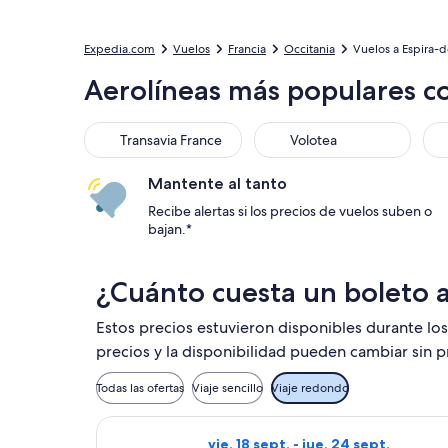
Expedia.com
Vuelos
Francia
Occitania
Vuelos a Espira-
Aerolíneas más populares c
Transavia France
Volotea
Aer
Transavia France
Volotea
Mantente al tanto
Recibe alertas si los precios de vuelos suben o
bajan.*
¿Cuánto cuesta un boleto 
Estos precios estuvieron disponibles durante los
precios y la disponibilidad pueden cambiar sin p
Todas las ofertas
Viaje sencillo
Viaje redondo
Seleccionar vuelo de Ryanair, con s
vie, 18 sept. - jue, 24 sept.