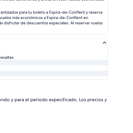
rantizados para tu boleto a Espira-de-Conflent y reserva
s vuelos más económicos a Espira-de-Conflent en
rás disfrutar de descuentos especiales. Al reservar vuelos
vesaltes
dondo y para el periodo especificado. Los precios y
greso el lun, 24 may., con precio de $1,265. encontrado hace 7 