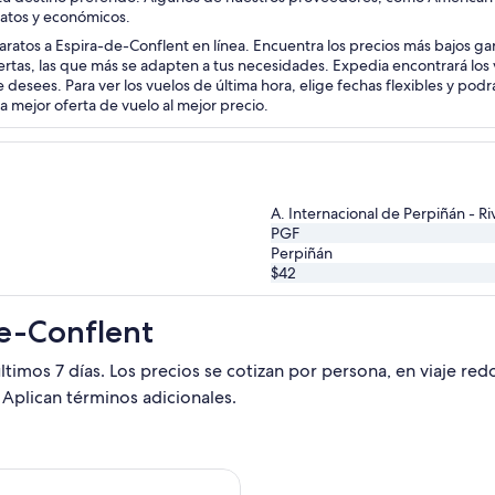
ratos y económicos.
aratos a Espira-de-Conflent en línea. Encuentra los precios más bajos ga
ertas, las que más se adapten a tus necesidades. Expedia encontrará lo
 desees. Para ver los vuelos de última hora, elige fechas flexibles y pod
mejor oferta de vuelo al mejor precio.
A. Internacional de Perpiñán - Ri
PGF
Perpiñán
$42
de-Conflent
ltimos 7 días. Los precios se cotizan por persona, en viaje re
 Aplican términos adicionales.
salida el mié, 19 may. desde Filadelfia hacia Perpiñán, con re