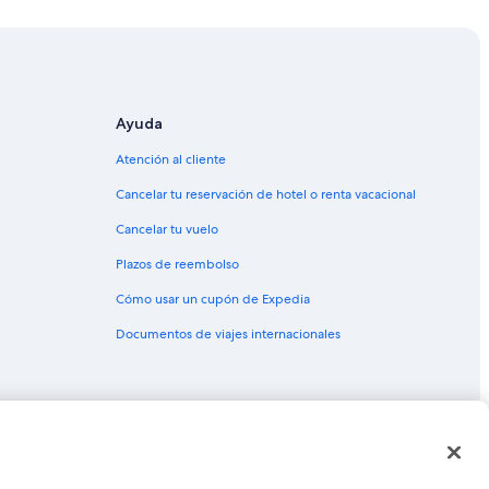
ntales
Ayuda
Atención al cliente
Cancelar tu reservación de hotel o renta vacacional
Cancelar tu vuelo
Plazos de reembolso
Cómo usar un cupón de Expedia
Documentos de viajes internacionales
as o marcas comerciales de Expedia, Inc. CST# 2029030-50.