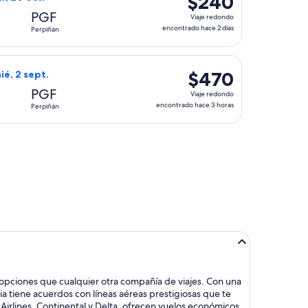
$240
Viaje
PGF
Viaje redondo
redondo,
encontrado hace 2 días
Perpiñán
encontrado
hace
, con regreso el mar, 20 oct., con precio de $436. encontrado 
o de Aer Lingus, con salida el sáb, 29 ago. desde Birmingham 
2
$470
$470
ié, 2 sept.
días
Viaje
PGF
Viaje redondo
redondo,
encontrado hace 3 horas
Perpiñán
encontrado
hace
reso el mié, 9 sept., con precio de $941. encontrado hace 1 dí
3
horas
 opciones que cualquier otra compañía de viajes. Con una
 tiene acuerdos con líneas aéreas prestigiosas que te
irlines, Continental y Delta, ofrecen vuelos económicos,