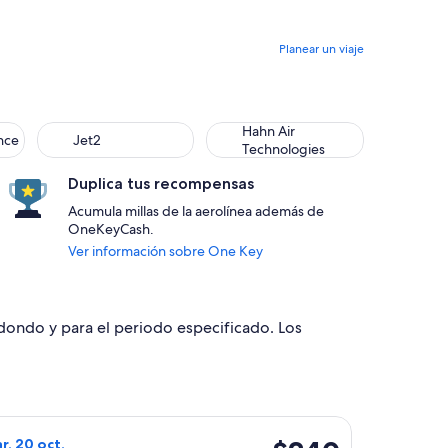
Planear un viaje
e
Jet2
Hahn Air Technologies
Hahn Air
ance
Jet2
Technologies
Duplica tus recompensas
Acumula millas de la aerolínea además de
OneKeyCash.
Ver información sobre One Key
edondo y para el periodo especificado. Los
o el jue, 24 sept., con precio de $43. encontrado hace 3 horas
o de ASL Airlines France, con salida el mar, 13 oct. desde Orá
$240
ar, 20 oct.