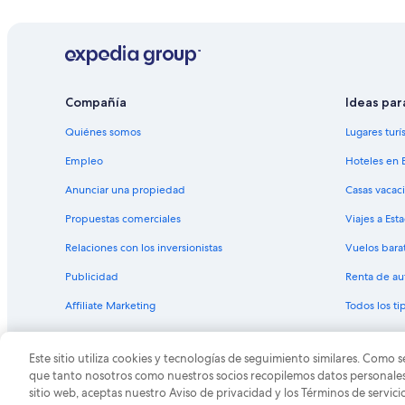
Hoteles con restaurante en Pirineos Orientales
Hoteles en Pirineos Orientales
Campings en Pirineos Orientales
Hoteles en Los Masos
Compañía
Ideas par
Hoteles cerca de Pic du Canigou
Quiénes somos
Lugares turí
Hoteles cerca de Murallas de la ciudadela de Vilafranca 
Empleo
Hoteles en 
Hoteles en Casteil
Anunciar una propiedad
Casas vacac
Hoteles cerca de Prieure de Serrabona
Propuestas comerciales
Viajes a Est
Hoteles en Ria-Sirach
Relaciones con los inversionistas
Vuelos bara
Casas de campo en Saint-Michel-de-Llotes
Publicidad
Renta de au
Hoteles en Ille-sur-Tet
Affiliate Marketing
Todos los t
Hoteles cerca de Cuevas de Grandes Canalettes
Este sitio utiliza cookies y tecnologías de seguimiento similares. Como s
© 2026 Expedia, Inc., una empresa de Expedia Group. T
que tanto nosotros como nuestros socios recopilemos datos personales y
sitio web, aceptas nuestro Aviso de privacidad y los Términos de servici