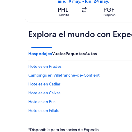
mié, 19 may. - lun, 24 may.
PHL
PGF
Filadelfia
Perpiñán
Explora el mundo con Expe
Hospedajes
Vuelos
Paquetes
Autos
Hoteles en Prades
Campings en Villefranche-de-Conflent
Hoteles en Catllar
Hoteles en Caixas
Hoteles en Eus
Hoteles en Fillols
Hoteles con concierge en Pirineos Orientales
Hoteles con aguas termales en Pirineos Orientales
*Disponible para los socios de Expedia.