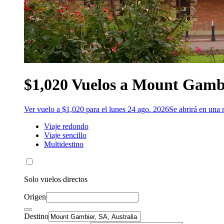
$1,020 Vuelos a Mount Gamb
Ver vuelo a $1,020 para el lunes 24 ago. 2026
Se abrirá en una
Viaje redondo
Viaje sencillo
Multidestino
Solo vuelos directos
Origen
Destino