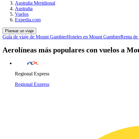
Australia Meridional
Australia
Vuelos
Expedia.com
Planear un viaje
Guía de viaje de Mount Gambier
Hoteles en Mount Gambier
Renta de
Aerolíneas más populares con vuelos a M
Regional Express
Regional Express