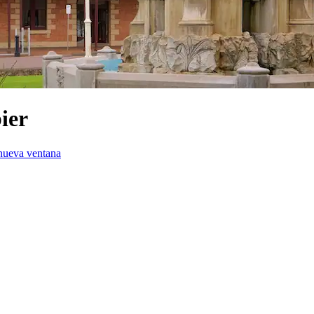
ier
 nueva ventana