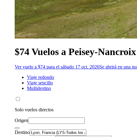
$74 Vuelos a Peisey-Nancroix
Ver vuelo a $74 para el sábado 17 oct. 2026
Se abrirá en una n
Viaje redondo
Viaje sencillo
Multidestino
Solo vuelos directos
Origen
Destino