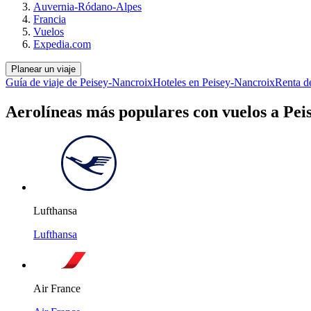
Auvernia-Ródano-Alpes
Francia
Vuelos
Expedia.com
Planear un viaje
Guía de viaje de Peisey-Nancroix
Hoteles en Peisey-Nancroix
Renta d
Aerolíneas más populares con vuelos a Pei
Lufthansa
Lufthansa
Air France