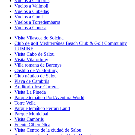
Vuelos a Cambrils
Vuelos a Vallmoll
Vuelos a Cubellas
Vuelos a Cunit
Vuelos a Torredembarra
Vuelos a Conesa
Visita Vilaseca de Solcina
Club de golf Mediterránea Beach Club & Golf Community
LUMINE
Visita Cabo de Salou
Visita Vilafortuny
Villa romana de Barenys
Castillo de Vilafortuny
Club náutico de Salou
Playa de Cambrils
Auditorio José Carreras
Visita La Pineda
Parque temático PortAventura World
Torre Vella
Parque temático Ferrari Land
Parque Municipal
Visita Cambrils
Fuente Cibernética
Visita Centro de la ciudad de Salou