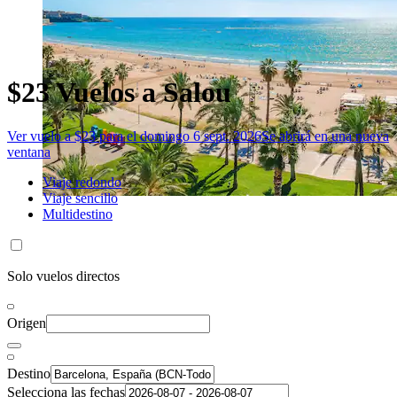
$23 Vuelos a Salou
Ver vuelo a $23 para el domingo 6 sept. 2026
Se abrirá en una nueva
ventana
Viaje redondo
Viaje sencillo
Multidestino
Solo vuelos directos
Origen
Destino
Selecciona las fechas