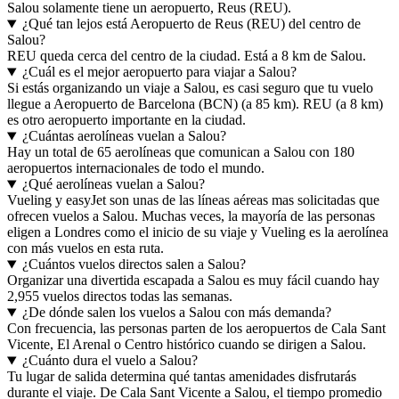
Salou solamente tiene un aeropuerto, Reus (REU).
¿Qué tan lejos está Aeropuerto de Reus (REU) del centro de
Salou?
REU queda cerca del centro de la ciudad. Está a 8 km de Salou.
¿Cuál es el mejor aeropuerto para viajar a Salou?
Si estás organizando un viaje a Salou, es casi seguro que tu vuelo
llegue a Aeropuerto de Barcelona (BCN) (a 85 km). REU (a 8 km)
es otro aeropuerto importante en la ciudad.
¿Cuántas aerolíneas vuelan a Salou?
Hay un total de 65 aerolíneas que comunican a Salou con 180
aeropuertos internacionales de todo el mundo.
¿Qué aerolíneas vuelan a Salou?
Vueling y easyJet son unas de las líneas aéreas mas solicitadas que
ofrecen vuelos a Salou. Muchas veces, la mayoría de las personas
eligen a Londres como el inicio de su viaje y Vueling es la aerolínea
con más vuelos en esta ruta.
¿Cuántos vuelos directos salen a Salou?
Organizar una divertida escapada a Salou es muy fácil cuando hay
2,955 vuelos directos todas las semanas.
¿De dónde salen los vuelos a Salou con más demanda?
Con frecuencia, las personas parten de los aeropuertos de Cala Sant
Vicente, El Arenal o Centro histórico cuando se dirigen a Salou.
¿Cuánto dura el vuelo a Salou?
Tu lugar de salida determina qué tantas amenidades disfrutarás
durante el viaje. De Cala Sant Vicente a Salou, el tiempo promedio