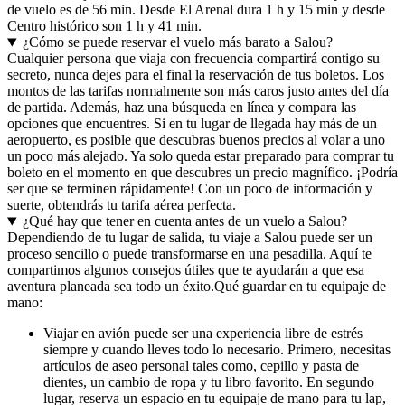
de vuelo es de 56 min. Desde El Arenal dura 1 h y 15 min y desde
Centro histórico son 1 h y 41 min.
¿Cómo se puede reservar el vuelo más barato a Salou?
Cualquier persona que viaja con frecuencia compartirá contigo su
secreto, nunca dejes para el final la reservación de tus boletos. Los
montos de las tarifas normalmente son más caros justo antes del día
de partida. Además, haz una búsqueda en línea y compara las
opciones que encuentres. Si en tu lugar de llegada hay más de un
aeropuerto, es posible que descubras buenos precios al volar a uno
un poco más alejado. Ya solo queda estar preparado para comprar tu
boleto en el momento en que descubres un precio magnífico. ¡Podría
ser que se terminen rápidamente! Con un poco de información y
suerte, obtendrás tu tarifa aérea perfecta.
¿Qué hay que tener en cuenta antes de un vuelo a Salou?
Dependiendo de tu lugar de salida, tu viaje a Salou puede ser un
proceso sencillo o puede transformarse en una pesadilla. Aquí te
compartimos algunos consejos útiles que te ayudarán a que esa
aventura planeada sea todo un éxito.
Qué guardar en tu equipaje de
mano:
Viajar en avión puede ser una experiencia libre de estrés
siempre y cuando lleves todo lo necesario. Primero, necesitas
artículos de aseo personal tales como, cepillo y pasta de
dientes, un cambio de ropa y tu libro favorito. En segundo
lugar, reserva un espacio en tu equipaje de mano para tu lap,