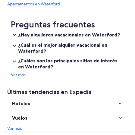
Apartamentos en Waterford
Villas en Waterford
Hoteles en Woodstown
Preguntas frecuentes
Hoteles en Dungarvan
¿Hay alquileres vacacionales en Waterford?
Hoteles en Ballynacourty
¿Cuál es el mejor alquiler vacacional en
Hoteles en Dunmore
Waterford?
Hoteles en Dunhill
¿Cuáles son los principales sitios de interés
en Waterford?
Ver más
Últimas tendencias en Expedia
Hoteles
Vuelos
Ver más