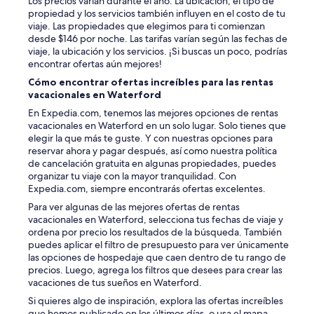
Los precios varían durante el año. La ubicación, el tipo de
propiedad y los servicios también influyen en el costo de tu
viaje. Las propiedades que elegimos para ti comienzan
desde $146 por noche. Las tarifas varían según las fechas de
viaje, la ubicación y los servicios. ¡Si buscas un poco, podrías
encontrar ofertas aún mejores!
Cómo encontrar ofertas increíbles para las rentas
vacacionales en Waterford
En Expedia.com, tenemos las mejores opciones de rentas
vacacionales en Waterford en un solo lugar. Solo tienes que
elegir la que más te guste. Y con nuestras opciones para
reservar ahora y pagar después, así como nuestra política
de cancelación gratuita en algunas propiedades, puedes
organizar tu viaje con la mayor tranquilidad. Con
Expedia.com, siempre encontrarás ofertas excelentes.
Para ver algunas de las mejores ofertas de rentas
vacacionales en Waterford, selecciona tus fechas de viaje y
ordena por precio los resultados de la búsqueda. También
puedes aplicar el filtro de presupuesto para ver únicamente
las opciones de hospedaje que caen dentro de tu rango de
precios. Luego, agrega los filtros que desees para crear las
vacaciones de tus sueños en Waterford.
Si quieres algo de inspiración, explora las ofertas increíbles
que hemos publicado en los últimos días, o usa el mapa