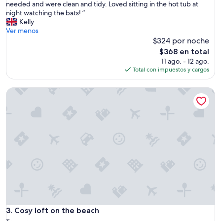
T
needed and were clean and tidy. Loved sitting in the hot tub at
Excelente,
l
h
night watching the bats! ”
(10
d
e
Kelly
opiniones)
s
h
Ver menos
t
u
$324 por noche
a
t
y
El
$368 en total
s
a
precio
11 ago. - 12 ago.
a
g
actual
Total con impuestos y cargos
n
a
es
d
i
de
Cosy loft on the beach
g
n
$368
a
.
r
”
d
e
n
s
w
e
r
e
f
a
n
Cosy loft on the beach
3. Cosy loft on the beach
t