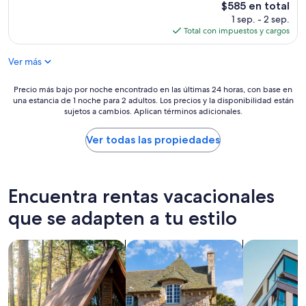
estrellas
El
$585 en total
g
precio
1 sep. - 2 sep.
y
actual
Total con impuestos y cargos
o
es
u
de
n
Ver más
$585
e
e
Precio
Precio más bajo por noche encontrado en las últimas 24 horas, con base en
d
una estancia de 1 noche para 2 adultos. Los precios y la disponibilidad están
más
e
sujetos a cambios. Aplican términos adicionales.
bajo
d
por
a
noche
Ver todas las propiedades
n
encontrado
d
en
w
las
e
últimas
Encuentra rentas vacacionales
r
24
e
horas,
que se adapten a tu estilo
c
con
l
base
e
Buscar cabañas
Buscar casas de campo
Buscar depa
en
a
una
n
estancia
a
de
n
1
d