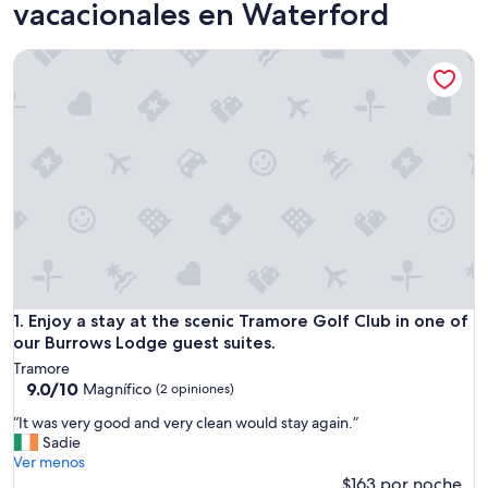
vacacionales en Waterford
Enjoy a stay at the scenic Tramore Golf Club in one of our 
Enjoy a stay at the scenic Tramore Golf Club in one of our 
1. Enjoy a stay at the scenic Tramore Golf Club in one of
our Burrows Lodge guest suites.
Tramore
9.0
9.0/10
Magnífico
(2 opiniones)
de
“
“It was very good and very clean would stay again.”
10,
I
Sadie
Magnífico,
t
Ver menos
(2
w
$163 por noche
opiniones)