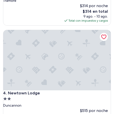
Tramore
a
$314 por noche
s
El
$314 en total
t
precio
i
9 ago. - 10 ago.
actual
c
Total con impuestos y cargos
es
.
de
T
Newtown Lodge
$314
h
e
h
u
t
s
h
a
d
e
v
e
r
Newtown Lodge
4. Newtown Lodge
y
t
Propiedad
h
de
Duncannon
i
2.0
$515 por noche
n