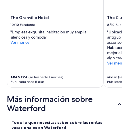
t
u
b
The Granville Hotel
The Club H
a
t
10/10
Excelente
8/10
Bueno
n
"Limpieza exquisita, habitación muy amplia,
"Ubicacion d
i
silenciosa y comoda"
antiguo con 
g
Ver menos
ascensor mu
h
Habitacion
t
mejor el b
w
algo caro P
a
Ver menos
t
c
h
ARANTZA
(se hospedó 1 noches)
vivian
(se ho
i
Publicada hace 5 días
Publicada ha
n
g
Más información sobre
t
h
Waterford
e
b
a
Todo lo que necesitas saber sobre las rentas
t
vacacionales en Waterford
s