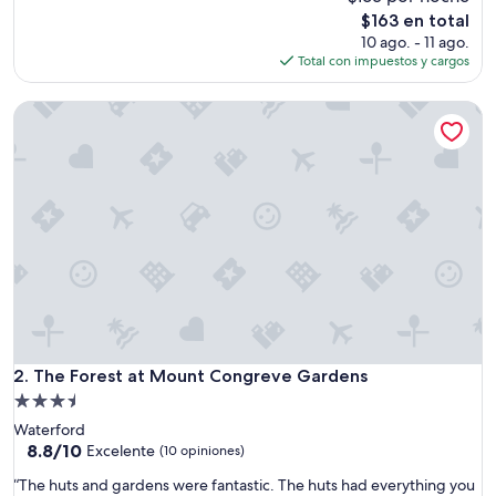
a
El
$163 en total
s
precio
10 ago. - 11 ago.
v
actual
Total con impuestos y cargos
e
es
r
de
The Forest at Mount Congreve Gardens
y
$163
g
o
o
d
a
n
d
v
e
r
y
c
l
The Forest at Mount Congreve Gardens
2. The Forest at Mount Congreve Gardens
e
Propiedad
a
de
Waterford
n
3.5
8.8
8.8/10
w
Excelente
(10 opiniones)
de
o
estrellas
“
“The huts and gardens were fantastic. The huts had everything you
10,
u