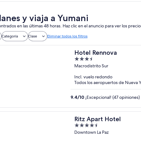
lanes y viaja a Yumani
ntrados en las últimas 48 horas. Haz clic en el anuncio para ver los precio
Categoría
Clase
Eliminar todos los filtros
Hotel Rennova
3.5
out
Macrodistrito Sur
of
Incl. vuelo redondo
5
Todos los aeropuertos de Nueva Yo
9.4
/
10
¡Excepcional! (47 opiniones)
Ritz Apart Hotel
4.5
out
Downtown La Paz
of