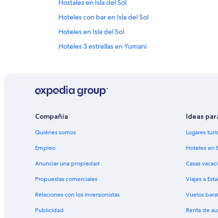
Hostales en Isla del Sol
Hoteles con bar en Isla del Sol
Hoteles en Isla del Sol
Hoteles 3 estrellas en Yumani
Hoteles cerca de Playa de Copacabana
Hoteles con desayuno incluido en Tiquina
Lodges en Tiquina
Hoteles en Isla de la Luna
Compañía
Ideas par
Hoteles 5 estrellas en Sorata
Quiénes somos
Lugares turí
Hoteles con estacionamiento en Sorata
Hoteles en Sorata
Empleo
Hoteles en 
Hoteles 1 estrella en Copacabana
Anunciar una propiedad
Casas vacac
Hoteles 3 estrellas en Copacabana
Propuestas comerciales
Viajes a Est
Hostales en Copacabana
Relaciones con los inversionistas
Vuelos bara
Hoteles de lujo en Copacabana
Publicidad
Renta de au