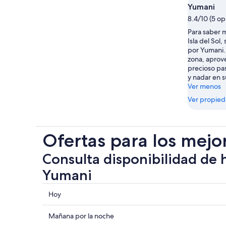
Yumani
8.4/10 (5 op
Para saber m
Isla del Sol,
por Yumani.
zona, aprov
precioso pa
y nadar en s
Ver menos
Ver propie
Ofertas para los mejo
Consulta disponibilidad de 
Yumani
Consultar
Hoy
los
precios
Consultar
Mañana por la noche