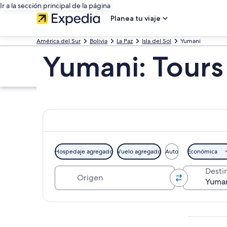
Ir a la sección principal de la página
Planea tu viaje
América del Sur
Bolivia
La Paz
Isla del Sol
Yumani
Yumani: Tours
Hospedaje agregado
Vuelo agregado
Auto
Económica
Origen
Desti
Explorar mapa