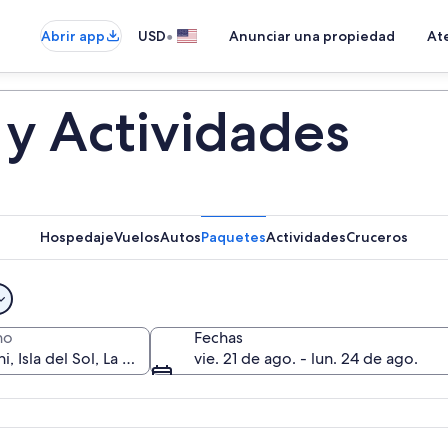
•
Abrir app
USD
Anunciar una propiedad
Ate
 y Actividades
Hospedaje
Vuelos
Autos
Paquetes
Actividades
Cruceros
no
Fechas
vie. 21 de ago. - lun. 24 de ago.