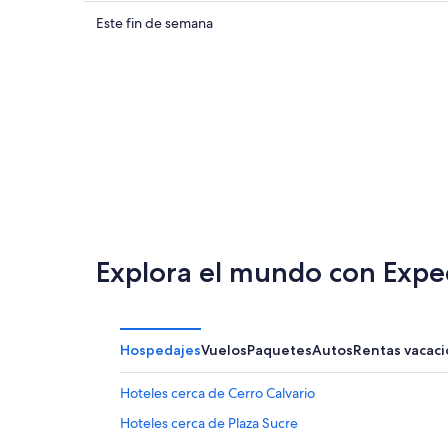
cerca
precios
de
cerca
Consultar
Este fin de semana
Yumani
de
precios
para
Yumani
cerca
hoy,
para
de
7
mañana
Yumani
ago
por
para
-
la
este
8
noche,
fin
ago
8
de
ago
semana,
-
7
9
ago
Explora el mundo con Expe
ago
-
9
ago
Hospedajes
Vuelos
Paquetes
Autos
Rentas vacaci
Hoteles cerca de Cerro Calvario
Hoteles cerca de Plaza Sucre