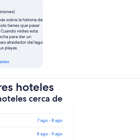
iniones)
ás sobre la historia de
 solo tienes que pasar
 Cuando visites esta
echa para dar un
seo alrededor del lago
us playas.
dades
res hoteles
hoteles cerca de
7 ago - 8 ago
8 ago - 9 ago