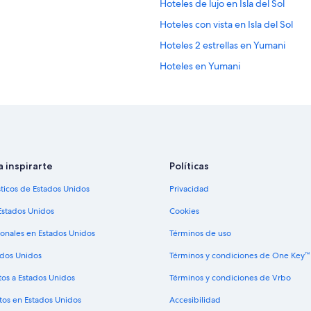
Hoteles de lujo en Isla del Sol
Hoteles con vista en Isla del Sol
Hoteles 2 estrellas en Yumani
Hoteles en Yumani
Hoteles de ski en Tiquina
Hoteles en Tiquina
Hoteles 5 estrellas en Isla de la Lun
Hoteles cerca de Estadio de Copa
a inspirarte
Políticas
Hoteles con desayuno incluido en 
sticos de Estados Unidos
Privacidad
Hoteles con restaurante en Sorata
Hoteles en Challapampa
Estados Unidos
Cookies
Hoteles 2 estrellas en Copacabana
ionales en Estados Unidos
Términos de uso
Casas de huéspedes en Copacaba
ados Unidos
Términos y condiciones de One Key™
Hoteles todo incluido en Copacab
tos a Estados Unidos
Términos y condiciones de Vrbo
Hoteles en la playa en Copacabana
tos en Estados Unidos
Accesibilidad