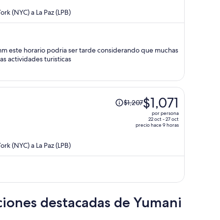
$1,296
rk (NYC) a La Paz (LPB)
y
ahora
es
de
amm este horario podria ser tarde considerando que muchas
$1,147
s actividades turisticas
por
persona
El
$1,071
$1,207
precio
por persona
era
22 oct - 27 oct
precio hace 9 horas
de
$1,207
rk (NYC) a La Paz (LPB)
y
ahora
es
de
$1,071
cciones destacadas de Yumani
por
persona