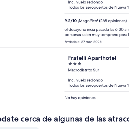
Incl. vuelo redondo
5
Todos los aeropuertos de Nueva Yo
9.2
/
10
¡Magnífico! (268 opiniones)
el desayuno incia pasada las 6:30 
personas salen muy temprano para la
Enviada el 27 mar. 2026
Fratelli Aparthotel
3
out
Macrodistrito Sur
of
Incl. vuelo redondo
5
Todos los aeropuertos de Nueva Yo
No hay opiniones
date cerca de algunas de las atra