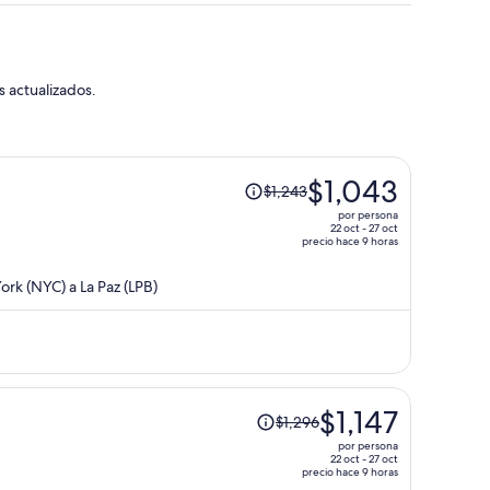
s actualizados.
El
$1,043
$1,243
precio
por persona
era
22 oct - 27 oct
precio hace 9 horas
de
$1,243
rk (NYC) a La Paz (LPB)
y
ahora
es
de
$1,043
por
El
$1,147
$1,296
persona
precio
por persona
era
22 oct - 27 oct
precio hace 9 horas
de