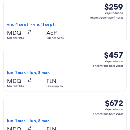
Seleccionar vuelo de Aerolineas Argentinas, con salida el vie
$259
$259
Viaje
Viaje redondo
redondo,
encontrado hace 9 horas
encontrado
vie, 4 sept. - vie, 11 sept.
hace
MDQ
AEP
9
Mar del Plata
Buenos Aires
horas
Seleccionar vuelo de LATAM Airlines Group, con salida el lun,
$457
$457
Viaje
Viaje redondo
redondo,
encontrado hace 2 días
encontrado
lun, 1 mar. - lun, 8 mar.
hace
MDQ
FLN
2
Mar del Plata
Florianópolis
días
Seleccionar vuelo de GOL Linhas Aereas S.A., con salida el lu
$672
$672
Viaje
Viaje redondo
redondo,
encontrado hace 2 días
encontrado
lun, 1 mar. - lun, 8 mar.
hace
MDQ
FLN