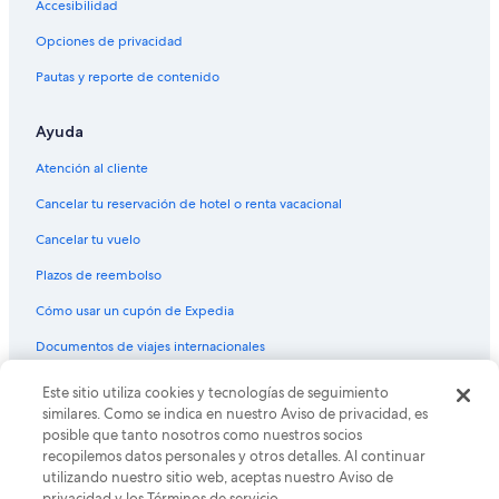
Hoteles con sauna en Mar del Plata
Accesibilidad
Hoteles con hidromasaje en Mar del Plata
Opciones de privacidad
Hoteles con traslado del/al aeropuerto en Mar del Plata
Pautas y reporte de contenido
Hoteles con vista al mar en Mar del Plata
Ayuda
Hoteles para bodas en Mar del Plata
Hoteles de senderismo en Mar del Plata
Atención al cliente
Hoteles para fumadores en Mar del Plata
Cancelar tu reservación de hotel o renta vacacional
Hoteles que aceptan mascotas en Mar del Plata
Cancelar tu vuelo
Vacaciones solo para adultos en Mar del Plata
Plazos de reembolso
Hoteles en Mar del Plata
Cómo usar un cupón de Expedia
Hoteles cerca de Plaza Almirante Brown
Documentos de viajes internacionales
Nh Hotels en Constitución
Este sitio utiliza cookies y tecnologías de seguimiento
© 2026 Expedia, Inc., una empresa de Expedia Group. Todos los
Hoteles en Constitución
derechos reservados. Expedia y el logo de Expedia son marcas
similares. Como se indica en nuestro Aviso de privacidad, es
registradas o marcas comerciales de Expedia, Inc. CST# 2029030-50.
posible que tanto nosotros como nuestros socios
Hoteles cerca de Centro comercial Los Gallegos Shopping
recopilemos datos personales y otros detalles. Al continuar
Hoteles en Partido de General Pueyrredón
utilizando nuestro sitio web, aceptas nuestro Aviso de
privacidad y los Términos de servicio.