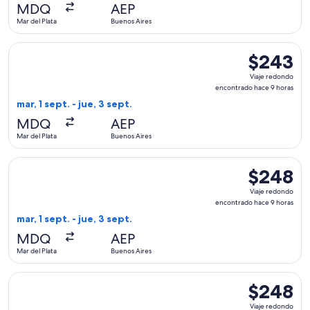
hace
MDQ
AEP
9
Mar del Plata
Buenos Aires
horas
Seleccionar vuelo de Aerolineas Argentinas, con salida el ma
$243
$243
Viaje
Viaje redondo
redondo,
encontrado hace 9 horas
encontrado
mar, 1 sept. - jue, 3 sept.
hace
MDQ
AEP
9
Mar del Plata
Buenos Aires
horas
Seleccionar vuelo de Aerolineas Argentinas, con salida el ma
$248
$248
Viaje
Viaje redondo
redondo,
encontrado hace 9 horas
encontrado
mar, 1 sept. - jue, 3 sept.
hace
MDQ
AEP
9
Mar del Plata
Buenos Aires
horas
Seleccionar vuelo de Aerolineas Argentinas, con salida el ma
$248
$248
Viaje
Viaje redondo