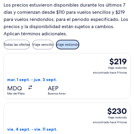
Los precios estuvieron disponibles durante los últimos 7
días y comienzan desde $110 para vuelos sencillos y $219
para vuelos rendondos, para el periodo especificado. Los
precios y la disponibilidad están sujetos a cambios.
Aplican términos adicionales.
Todas las ofertas
Viaje sencillo
Viaje redondo
Seleccionar vuelo de Aerolineas Argentinas, con salida el mar
$219
$219
Viaje
Viaje redondo
redondo,
encontrado hace 9 horas
encontrad
mar, 1 sept. - jue, 3 sept.
hace
MDQ
AEP
9
Mar del Plata
Buenos Aires
horas
Seleccionar vuelo de Aerolineas Argentinas, con salida el vie
$230
$230
Viaje
Viaje redondo
redondo,
encontrado hace 9 horas
encontrado
vie, 4 sept. - vie, 11 sept.