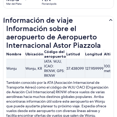
2
Mar del Plata
Florianópolis
días
Información de viaje
Información sobre el
aeropuerto de Aeropuerto
Internacional Astor Piazzola
Código del
Nombre
Ubicación
Latitud
Longitud
Altitu
aeropuerto
IATA: WJU,
ICAO:
100.28
Wonju
Wonju, KR
37.438099
127.959999
RKNW, GPS:
metros
RKNW
También conocido por la ATA (Asociación Internacional de
Transporte Aéreo) como el código de WJU OACI (Organización
de Aviación Civil Internacional) RKNW ofrece vuelos de varias
aerolíneas hacia muchos destinos globales populares. Arriba
encontraras información útil sobre este aeropuerto en Wonju
que puede ayudarte planear tu próximo viaje. Expedia ofrece
vuelos desde este aeropuerto con diversas líneas aéreas y
facilita encontrar ofertas de vuelos que salen de Wonju.