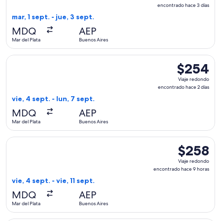
redondo,
encontrado hace 3 días
encontrado
mar, 1 sept. - jue, 3 sept.
hace
MDQ
AEP
3
Mar del Plata
Buenos Aires
días
Seleccionar vuelo de Aerolineas Argentinas, con salida el vie
$254
$254
Viaje
Viaje redondo
redondo,
encontrado hace 2 días
encontrado
vie, 4 sept. - lun, 7 sept.
hace
MDQ
AEP
2
Mar del Plata
Buenos Aires
días
Seleccionar vuelo de Aerolineas Argentinas, con salida el vie
$258
$258
Viaje
Viaje redondo
redondo,
encontrado hace 9 horas
encontrado
vie, 4 sept. - vie, 11 sept.
hace
MDQ
AEP
9
Mar del Plata
Buenos Aires
horas