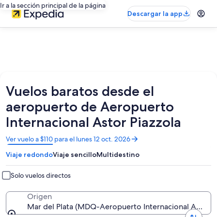
Ir a la sección principal de la página
Descargar la app
Vuelos baratos desde el
aeropuerto de Aeropuerto
Internacional Astor Piazzola
Se
Ver vuelo a $110 para el lunes 12 oct. 2026
abrirá
Viaje redondo
Viaje sencillo
Multidestino
en
una
nueva
Solo vuelos directos
ventana
Origen
Mar del Plata (MDQ-Aeropuerto Internacional Astor Pi