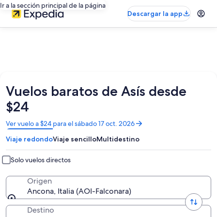
Ir a la sección principal de la página
Descargar la app
Vuelos baratos de Asís desde
$24
Se
Ver vuelo a $24 para el sábado 17 oct. 2026
abrirá
Viaje redondo
Viaje sencillo
Multidestino
en
una
nueva
Solo vuelos directos
ventana
Origen
Ancona, Italia (AOI-Falconara)
Destino