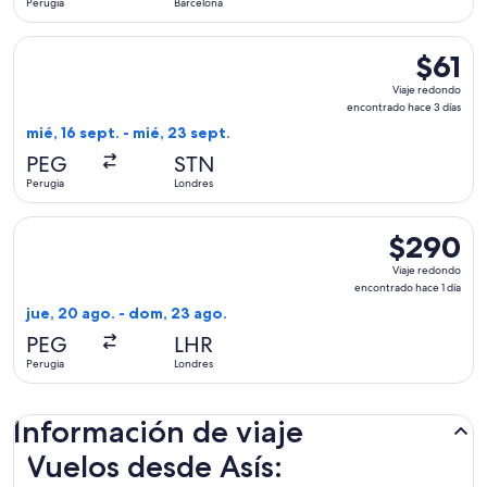
Perugia
Barcelona
días
Seleccionar vuelo de Ryanair, con salida el mié, 16 sept. des
$61
$61
Viaje
Viaje redondo
redondo
encontrado hace 3 días
encontr
mié, 16 sept. - mié, 23 sept.
hace
PEG
STN
3
Perugia
Londres
días
Seleccionar vuelo de British Airways, con salida el jue, 20 
$290
$290
Viaje
Viaje redondo
redondo,
encontrado hace 1 día
encontrado
jue, 20 ago. - dom, 23 ago.
hace
PEG
LHR
1
Perugia
Londres
día
Información de viaje
Vuelos desde Asís: