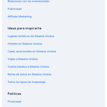
Relaciones con los inversionistas
Hoteles en Palazzo
Publicidad
Villas en Palazzo
Affiliate Marketing
Apart-Hoteles en Mora
Hoteles en Mora
Ideas para inspirarte
Lugares turísticos de Estados Unidos
Hoteles en Estados Unidos
Casas vacacionales en Estados Unidos
Viajes a Estados Unidos
Vuelos baratos a Estados Unidos
Renta de autos en Estados Unidos
Todos los tipos de hospedaje
Políticas
Privacidad