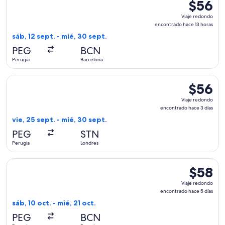
$56
$56
Viaje
Viaje redondo
redondo,
encontrado hace 13 horas
encontra
sáb, 12 sept. - mié, 30 sept.
hace
PEG
BCN
13
Perugia
Barcelona
horas
Seleccionar vuelo de Ryanair, con salida el vie, 25 sept. de
$56
$56
Viaje
Viaje redondo
redondo,
encontrado hace 3 días
encontra
vie, 25 sept. - mié, 30 sept.
hace
PEG
STN
3
Perugia
Londres
días
Seleccionar vuelo de Ryanair, con salida el sáb, 10 oct. desd
$58
$58
Viaje
Viaje redondo
redondo,
encontrado hace 5 días
encontra
sáb, 10 oct. - mié, 21 oct.
hace
PEG
BCN
5