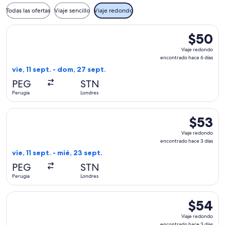
Todas las ofertas
Viaje sencillo
Viaje redondo
Seleccionar vuelo de Ryanair, con salida el vie, 11 sept. des
$50
$50
Viaje
Viaje redondo
redondo,
encontrado hace 6 días
encontra
vie, 11 sept. - dom, 27 sept.
hace
PEG
STN
6
Perugia
Londres
días
Seleccionar vuelo de Ryanair, con salida el vie, 11 sept. des
$53
$53
Viaje
Viaje redondo
redondo,
encontrado hace 3 días
encontra
vie, 11 sept. - mié, 23 sept.
hace
PEG
STN
3
Perugia
Londres
días
Seleccionar vuelo de Ryanair, con salida el vie, 18 sept. des
$54
$54
Viaje
Viaje redondo
redondo,
encontrado hace 3 días