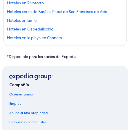
Hoteles en Rivotorto
Hoteles cerca de Basílica Papal de San Francisco de Asís
Hoteles en Limiti
Hoteles en Ospedalicchio
Hoteles en la playa en Cannara
Hoteles en Cannara
Hoteles cerca de Basílica de Santa María de los Ángeles
*Disponible para los socios de Expedia.
Hoteles en Centro histórico de Asís
Hoteles cerca de Residencia y jardín italiano Villa Fidelia
Hoteles en Viole
Compañía
Hoteles en Costano
Quiénes somos
Hoteles con desayuno incluido en San Presto
Empleo
Hoteles en San Presto
Anunciar una propiedad
Hoteles con spa en Palazzo
Propuestas comerciales
Hoteles familiares en Palazzo