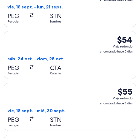
encontra
vie, 18 sept. - lun, 21 sept.
hace
PEG
STN
3
Perugia
Londres
días
Seleccionar vuelo de Ryanair, con salida el sáb, 24 oct. des
$54
$54
Viaje
Viaje redondo
redondo,
encontrado hace 5 días
encontra
sáb, 24 oct. - dom, 25 oct.
hace
PEG
CTA
5
Perugia
Catania
días
Seleccionar vuelo de Ryanair, con salida el vie, 18 sept. des
$55
$55
Viaje
Viaje redondo
redondo,
encontrado hace 3 días
encontra
vie, 18 sept. - mié, 30 sept.
hace
PEG
STN
3
Perugia
Londres
días
Seleccionar vuelo de Ryanair, con salida el sáb, 12 sept. de