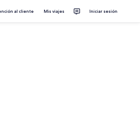
nción al cliente
Mis viajes
Iniciar sesión