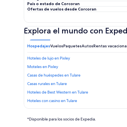
País o estado de Corcoran
Ofertas de vuelos desde Corcoran
Explora el mundo con Exped
Hospedajes
Vuelos
Paquetes
Autos
Rentas vacaciona
Hoteles de lujo en Pixley
Moteles en Pixley
Casas de huéspedes en Tulare
Casas rurales en Tulare
Hoteles de Best Western en Tulare
Hoteles con casino en Tulare
Hoteles para ir de compras en Tulare
Hoteles baratos en Tulare
*Disponible para los socios de Expedia.
Hoteles con cocina en Tulare