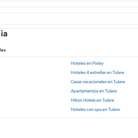
ia
les
Hoteles en Pixley
Hoteles 4 estrellas en Tulare
Casas vacacionales en Tulare
Apartamentos en Tulare
Hilton Hotels en Tulare
Hoteles con spa en Tulare
Hoteles románticos en Tulare
Hoteles cerca del bosque en Tular
Hoteles con hidromasaje en Tulare