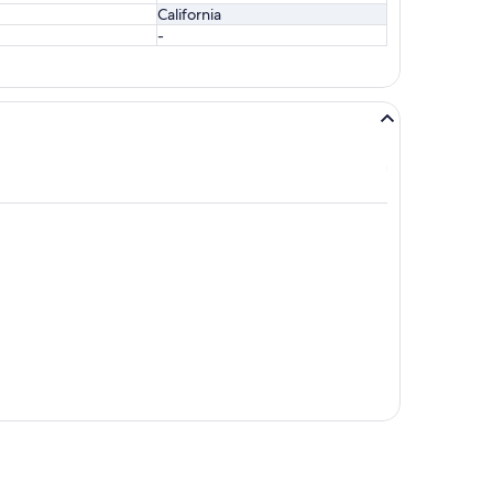
California
-
e