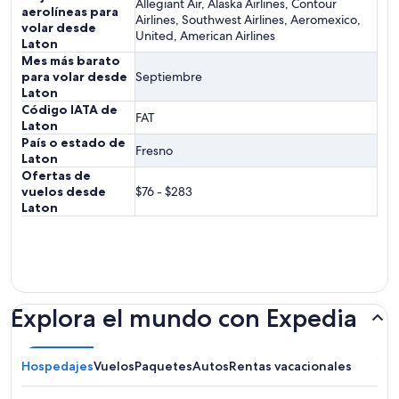
Allegiant Air, Alaska Airlines, Contour
aerolíneas para
Airlines, Southwest Airlines, Aeromexico,
volar desde
United, American Airlines
Laton
Mes más barato
para volar desde
Septiembre
Laton
Código IATA de
FAT
Laton
País o estado de
Fresno
Laton
Ofertas de
vuelos desde
$76 - $283
Laton
Explora el mundo con Expedia
Hospedajes
Vuelos
Paquetes
Autos
Rentas vacacionales