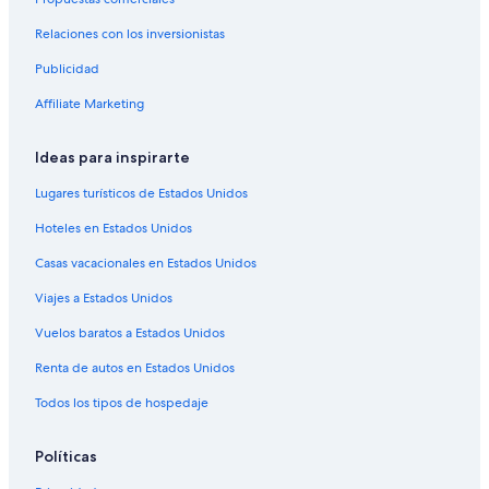
Hoteles de Motel 6 en Selma
Relaciones con los inversionistas
Hoteles en Selma
Publicidad
Moteles en Selma
Affiliate Marketing
Hoteles en Hub
Hoteles de Independent en Grangeville
Ideas para inspirarte
Apartamentos en Riverdale
Lugares turísticos de Estados Unidos
Hoteles en Riverdale
Hoteles en Estados Unidos
Hoteles cerca de Centro Comercial Hanford Mall
Casas vacacionales en Estados Unidos
Hoteles cerca de Kings County Fairgrounds
Viajes a Estados Unidos
Hoteles cerca de Parque Hidden Valley
Vuelos baratos a Estados Unidos
Cabañas en Hanford
Casas de huéspedes en Hanford
Renta de autos en Estados Unidos
Casas vacacionales en Hanford
Todos los tipos de hospedaje
Hoteles con concierge en Hanford
Políticas
Hoteles en la playa en Hanford