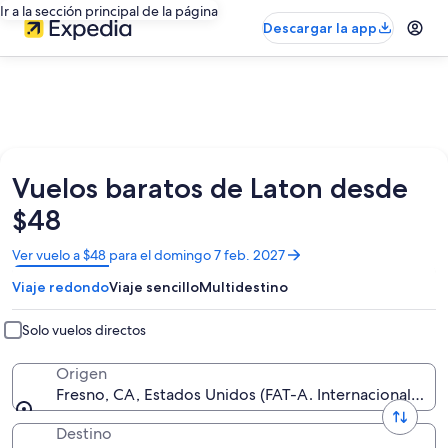
Ir a la sección principal de la página
Descargar la app
Vuelos baratos de Laton desde
$48
Se
Ver vuelo a $48 para el domingo 7 feb. 2027
abrirá
Viaje redondo
Viaje sencillo
Multidestino
en
una
nueva
Solo vuelos directos
ventana
Origen
Fresno, CA, Estados Unidos (FAT-A. Internacional de 
Destino