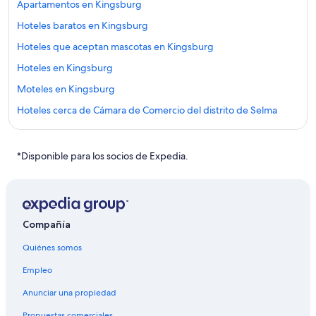
Apartamentos en Kingsburg
Hoteles baratos en Kingsburg
Hoteles que aceptan mascotas en Kingsburg
Hoteles en Kingsburg
Moteles en Kingsburg
Hoteles cerca de Cámara de Comercio del distrito de Selma
Apart-Hoteles en Armona
Hoteles en Armona
*Disponible para los socios de Expedia.
Moteles en Armona
Apartamentos en Selma
Hoteles con spa en Selma
Compañía
Hoteles para ir de compras en Selma
Quiénes somos
Hoteles de ski en Selma
Empleo
Hoteles de La Quinta Inn & Suites en Selma
Anunciar una propiedad
Marriott Hotels & Resorts en Selma
Propuestas comerciales