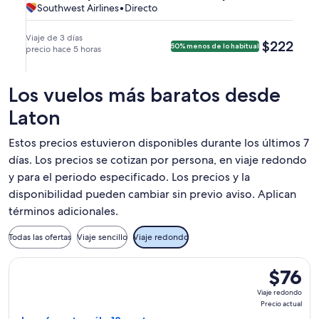
(FAT)
el
el
Southwest
Southwest
Southwest Airlines
•
Directo
Fresno
Las
Vegas.
Fresno.
a
vie.,
lun.,
Airlines,
Airlines
y
Vegas
Las
18
21
vuelo
llegada
y
Viaje de 3 días
$222
$222
50% menos de lo habitual
Vegas
sept.
precio hace 5 horas
sept.
directo
a
llegada
(LAS).
a
a
las
a
las
las
4:40
las
Los vuelos más baratos desde
5:20
9:45
p. m.
11:35
a. m.
p. m.
Laton
a
p. m.
de
de
Las
a
Fresno
Las
Estos precios estuvieron disponibles durante los últimos 7
Vegas.
Fresno.
y
Vegas
días. Los precios se cotizan por persona, en viaje redondo
llegada
y
y para el periodo especificado. Los precios y la
a
llegada
disponibilidad pueden cambiar sin previo aviso. Aplican
las
a
términos adicionales.
6:35
las
a. m.
11:05
Todas las ofertas
Viaje sencillo
Viaje redondo
a
p. m.
Las
a
Seleccionar vuelo de Allegiant Air, con salida el dom, 6 sept
$76
$76
Vegas.
Fresno.
Viaje
Viaje redondo
redondo,
Precio actual
Precio