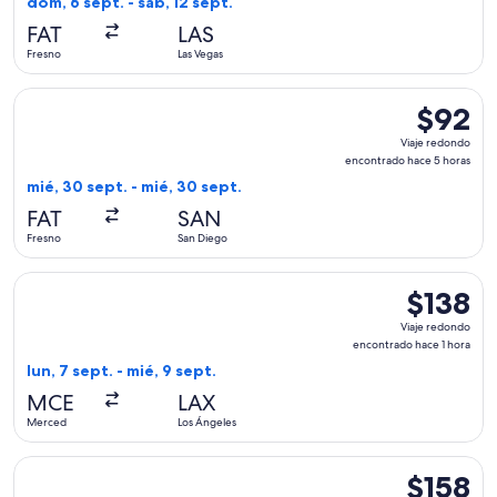
dom, 6 sept. - sáb, 12 sept.
actual
FAT
LAS
Fresno
Las Vegas
Seleccionar vuelo de Alaska Airlines, con salida el mié, 30 
$92
$92
Viaje
Viaje redondo
redondo,
encontrado hace 5 horas
encontra
mié, 30 sept. - mié, 30 sept.
hace
FAT
SAN
5
Fresno
San Diego
horas
Seleccionar vuelo de Contour Airlines, con salida el lun, 7 
$138
$138
Viaje
Viaje redondo
redondo,
encontrado hace 1 hora
encontrad
lun, 7 sept. - mié, 9 sept.
hace
MCE
LAX
1
Merced
Los Ángeles
hora
Seleccionar vuelo de Contour Airlines, con salida el jue, 17 s
$158
$158