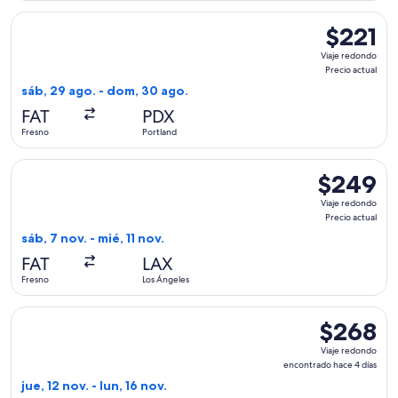
Seleccionar vuelo de United, con salida el sáb, 29 ago. desd
$221
$221
Viaje
Viaje redondo
redondo,
Precio actual
Precio
sáb, 29 ago. - dom, 30 ago.
actual
FAT
PDX
Fresno
Portland
Seleccionar vuelo de United, con salida el sáb, 7 nov. desde 
$249
$249
Viaje
Viaje redondo
redondo,
Precio actual
Precio
sáb, 7 nov. - mié, 11 nov.
actual
FAT
LAX
Fresno
Los Ángeles
Seleccionar vuelo de Alaska Airlines, con salida el jue, 12 n
$268
$268
Viaje
Viaje redondo
redondo,
encontrado hace 4 días
encontrado
jue, 12 nov. - lun, 16 nov.