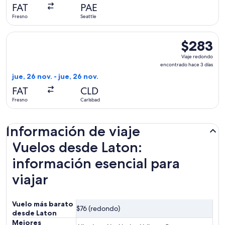
hace
FAT
PAE
4
Fresno
Seattle
días
Seleccionar vuelo de American Airlines, con salida el jue, 2
$283
$283
Viaje
Viaje redondo
redondo,
encontrado hace 3 días
encontrado
jue, 26 nov. - jue, 26 nov.
hace
FAT
CLD
3
Fresno
Carlsbad
días
Información de viaje
Vuelos desde Laton:
información esencial para
viajar
Vuelo más barato
$76 (redondo)
desde Laton
Mejores