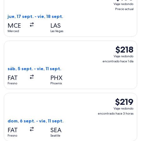
Viaje
Viaje redondo
redondo,
Precio actual
Precio
jue, 17 sept. - vie, 18 sept.
actual
MCE
LAS
Merced
Las Vegas
Seleccionar vuelo de Alaska Airlines, con salida el sáb, 5 sep
$218
$218
Viaje
Viaje redondo
redondo,
encontrado hace 1 día
encontrad
sáb, 5 sept. - vie, 11 sept.
hace
FAT
PHX
1
Fresno
Phoenix
día
Seleccionar vuelo de United, con salida el dom, 6 sept. desde
$219
$219
Viaje
Viaje redondo
redondo,
encontrado hace 3 horas
encontrad
dom, 6 sept. - vie, 11 sept.
hace
FAT
SEA
3
Fresno
Seattle
horas