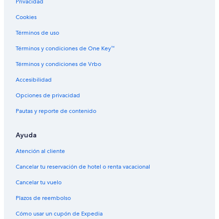
Privacidad
Hoteles baratos en Hanford
Cookies
Hoteles con gimnasio en Hanford
Términos de uso
Hoteles con alberca en Hanford
Hoteles con hidromasaje en Hanford
Términos y condiciones de One Key™
Hoteles que aceptan mascotas en Hanford
Términos y condiciones de Vrbo
Hoteles de Motel 6 en Hanford
Accesibilidad
Hoteles en Hanford
Opciones de privacidad
Moteles en Hanford
Pautas y reporte de contenido
Hoteles cerca de Superior Dairy Product Company
Ayuda
Atención al cliente
Cancelar tu reservación de hotel o renta vacacional
Cancelar tu vuelo
Plazos de reembolso
Cómo usar un cupón de Expedia