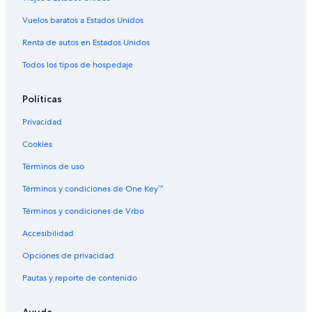
Hoteles en Piediluco
Vuelos baratos a Estados Unidos
Hoteles en Calvi dell'Umbria
Hoteles en Avigliano Umbrio
Renta de autos en Estados Unidos
Hoteles en Frattuccia
Todos los tipos de hospedaje
Hoteles en San Liberato
Políticas
Hoteles en Montecastrilli
Privacidad
Hoteles en Arrone
Cookies
Hoteles en Montecchio
Términos de uso
Hoteles en Montefranco
Hoteles en Terni
Términos y condiciones de One Key™
B&B en Terni
Términos y condiciones de Vrbo
B&B en Terni
Accesibilidad
Hoteles en Terni
Opciones de privacidad
Pautas y reporte de contenido