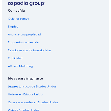
Hoteles en Cesi
Hoteles en Penna in Teverina
Compañía
Hoteles en Sismano
Quiénes somos
Hoteles con spa en Melezzole
Empleo
Hoteles en Melezzole
Anunciar una propiedad
Hoteles haciendas en Attigliano
Propuestas comerciales
Hoteles haciendas en Portaria
Relaciones con los inversionistas
Hoteles en Portaria
Publicidad
Hoteles cerca de Estación de tren de Terni
Affiliate Marketing
Casas de ciudad en Amelia
Condominios en Amelia
Ideas para inspirarte
Hoteles de Best Western en Amelia
Lugares turísticos de Estados Unidos
Hoteles con spa en Amelia
Hoteles en Estados Unidos
Hoteles con restaurante en Amelia
Casas vacacionales en Estados Unidos
Hoteles en Amelia
Viajes a Estados Unidos