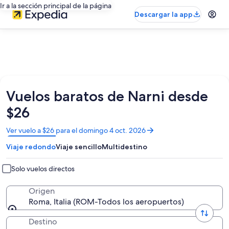
Ir a la sección principal de la página
Descargar la app
Vuelos baratos de Narni desde
$26
Se
Ver vuelo a $26 para el domingo 4 oct. 2026
abrirá
Viaje redondo
Viaje sencillo
Multidestino
en
una
nueva
Solo vuelos directos
ventana
Origen
Roma, Italia (ROM-Todos los aeropuertos)
Destino