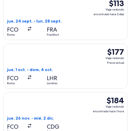
$113
$113
Viaje
Viaje redondo
redondo,
encontrado hace 2 días
encontrad
jue, 24 sept. - lun, 28 sept.
hace
FCO
FRA
2
Roma
Frankfurt
días
Seleccionar vuelo de Vueling Airlines, con salida el jue, 1 o
$177
$177
Viaje
Viaje redondo
redondo,
Precio actual
Precio
jue, 1 oct. - dom, 4 oct.
actual
FCO
LHR
Roma
Londres
Seleccionar vuelo de Vueling Airlines, con salida el jue, 26 
$184
$184
Viaje
Viaje redondo
redondo,
encontrado hace 1 hora
encontrado
jue, 26 nov. - mié, 2 dic.
hace
FCO
CDG
1