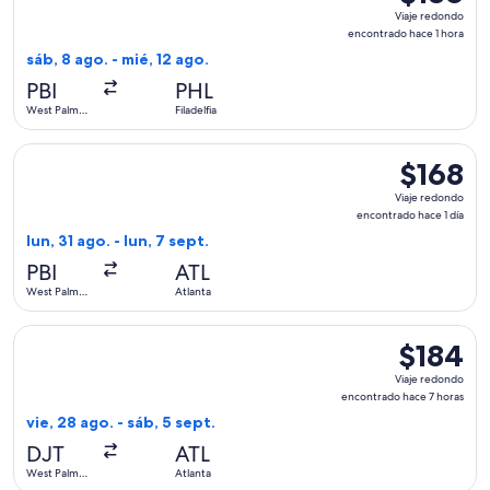
Viaje
Viaje redondo
redondo,
encontrado hace 1 hora
encontrad
sáb, 8 ago. - mié, 12 ago.
hace
PBI
PHL
1
West Palm
Filadelfia
hora
Beach
Seleccionar vuelo de Frontier Airlines, con salida el lun, 31
$168
$168
Viaje
Viaje redondo
redondo,
encontrado hace 1 día
encontrad
lun, 31 ago. - lun, 7 sept.
hace
PBI
ATL
1
West Palm
Atlanta
día
Beach
Seleccionar vuelo de Frontier Airlines, con salida el vie, 28
$184
$184
Viaje
Viaje redondo
redondo,
encontrado hace 7 horas
encontrado
vie, 28 ago. - sáb, 5 sept.
hace
DJT
ATL
7
West Palm
Atlanta
horas
Beach