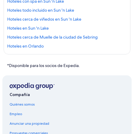
Hoteles con spa en Sun 'n Lake
Hoteles todo incluido en Sun 'n Lake
Hoteles cerca de viñedos en Sun 'n Lake
Hoteles en Sun 'n Lake
Hoteles cerca de Muelle de la ciudad de Sebring
Hoteles en Orlando
Hoteles todo incluido en Florida
Hoteles con parque acuático en Florida
*Disponible para los socios de Expedia.
Hoteles en Florida
Cabañas en Florida
Hoteles 4 estrellas en Frostproof
Compañía
Hoteles en Frostproof
Quiénes somos
Hoteles cerca de Club de campo Harder Hall
Empleo
Hoteles haciendas en Condado de Highlands
Anunciar una propiedad
Hoteles cerca de Club campestre de Sebring
Propuestas comerciales