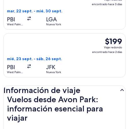
redondo,
encontrado hace 3 días
encontrado
mar, 22 sept. - mié, 30 sept.
hace
PBI
LGA
3
West Palm
Nueva York
días
Beach
Seleccionar vuelo de JetBlue Airways, con salida el mié, 23
$199
$199
Viaje
Viaje redondo
redondo,
encontrado hace 2 días
encontrado
mié, 23 sept. - sáb, 26 sept.
hace
PBI
JFK
2
West Palm
Nueva York
días
Beach
Información de viaje
Vuelos desde Avon Park:
información esencial para
viajar