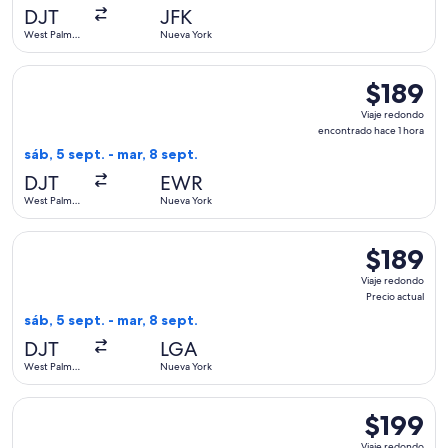
hace
DJT
JFK
1
West Palm
Nueva York
hora
Beach
Seleccionar vuelo de JetBlue Airways, con salida el sáb, 5 s
$189
$189
Viaje
Viaje redondo
redondo,
encontrado hace 1 hora
encontrad
sáb, 5 sept. - mar, 8 sept.
hace
DJT
EWR
1
West Palm
Nueva York
hora
Beach
Seleccionar vuelo de JetBlue Airways, con salida el sáb, 5 s
$189
$189
Viaje
Viaje redondo
redondo,
Precio actual
Precio
sáb, 5 sept. - mar, 8 sept.
actual
DJT
LGA
West Palm
Nueva York
Beach
Seleccionar vuelo de Southwest Airlines, con salida el mar,
$199
$199
Viaje
Viaje redondo