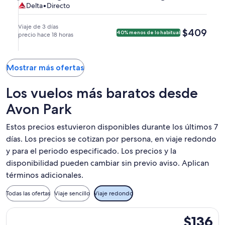
Palm
el
el
Delta,
Delta
Delta
•
Directo
West
Atlanta
a
Palm
Beach
jue.,
dom.,
vuelo
Palm
y
Atlanta.
Beach.
(PBI)
13
16
directo
Beach
llegada
Viaje de 3 días
$409
$409
40% menos de lo habitual
a
ago.
precio hace 18 horas
ago.
y
a
Atlanta
a
a
llegada
las
(ATL).
las
las
a
5:22
12:55
1:59
Mostrar más ofertas
las
p. m.
p. m.
p. m.
4:11
a
de
de
Los vuelos más baratos desde
p. m.
West
West
Atlanta
a
Palm
Avon Park
Palm
y
Atlanta.
Beach.
Beach
llegada
Estos precios estuvieron disponibles durante los últimos 7
y
a
días. Los precios se cotizan por persona, en viaje redondo
llegada
las
y para el periodo especificado. Los precios y la
a
3:51
las
p. m.
disponibilidad pueden cambiar sin previo aviso. Aplican
2:53
a
términos adicionales.
p. m.
West
a
Palm
Todas las ofertas
Viaje sencillo
Viaje redondo
Atlanta.
Beach.
Seleccionar vuelo de Frontier Airlines, con salida el sáb, 8 
$136
$136