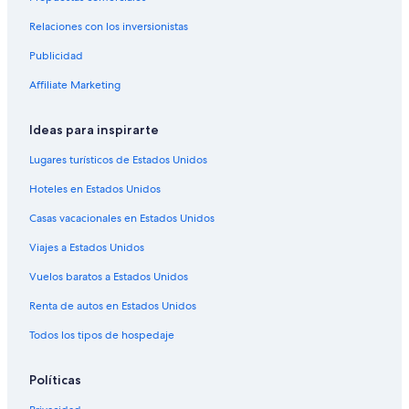
Cabañas en Sebring Shores
Relaciones con los inversionistas
Casas vacacionales en Sebring Shores
Publicidad
Hoteles históricos en Sebring Shores
Affiliate Marketing
Hoteles cerca de viñedos en Sebring Shores
Hoteles en Sebring Shores
Ideas para inspirarte
Hoteles cerca de Parque Donaldson
Lugares turísticos de Estados Unidos
Hoteles cerca de Highlands Multi Sport Complex
Hoteles en Estados Unidos
Cabañas en Sebring
Casas vacacionales en Estados Unidos
Campings en Sebring
Viajes a Estados Unidos
Casas de huéspedes en Sebring
Vuelos baratos a Estados Unidos
Casas vacacionales en Sebring
Apartamentos en Sebring
Renta de autos en Estados Unidos
Hoteles de Best Western en Sebring
Todos los tipos de hospedaje
Hoteles todo incluido en Sebring
Políticas
Hoteles en la playa en Sebring