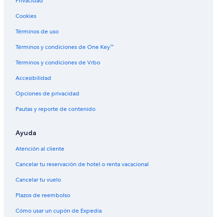
Privacidad
Hoteles baratos en Sebring
Cookies
Hoteles cerca del lago en Sebring
Términos de uso
Hoteles con cocina en Sebring
Hoteles con gimnasio en Sebring
Términos y condiciones de One Key™
Hoteles con alberca en Sebring
Términos y condiciones de Vrbo
Hoteles que aceptan mascotas en Sebring
Accesibilidad
Hoteles en Sebring
Opciones de privacidad
Moteles en Sebring
Pautas y reporte de contenido
Hoteles cerca de Avon Park Executive
Ayuda
Atención al cliente
Cancelar tu reservación de hotel o renta vacacional
Cancelar tu vuelo
Plazos de reembolso
Cómo usar un cupón de Expedia