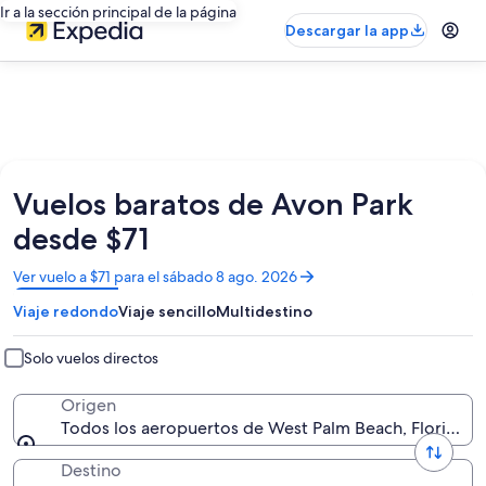
Ir a la sección principal de la página
Descargar la app
Vuelos baratos de Avon Park
desde $71
Se
Ver vuelo a $71 para el sábado 8 ago. 2026
abrirá
Viaje redondo
Viaje sencillo
Multidestino
en
una
nueva
Solo vuelos directos
ventana
Origen
Todos los aeropuertos de West Palm Beach, Florida, E
Destino