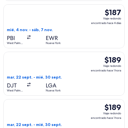
Seleccionar vuelo de JetBlue Airways, con salida el mié, 4 n
$187
$187
Viaje
Viaje redondo
redondo,
encontrado hace 4 días
encontrad
mié, 4 nov. - sáb, 7 nov.
hace
PBI
EWR
4
West Palm
Nueva York
días
Beach
Seleccionar vuelo de American Airlines, con salida el mar, 
$189
$189
Viaje
Viaje redondo
redondo,
encontrado hace 1 hora
encontrad
mar, 22 sept. - mié, 30 sept.
hace
DJT
LGA
1
West Palm
Nueva York
hora
Beach
Seleccionar vuelo de Delta, con salida el mar, 22 sept. des
$189
$189
Viaje
Viaje redondo
redondo,
encontrado hace 1 hora
encontrad
mar, 22 sept. - mié, 30 sept.