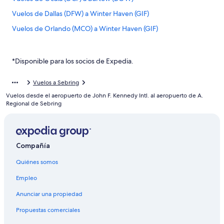
Vuelos de Dallas (DFW) a Winter Haven (GIF)
Vuelos de Orlando (MCO) a Winter Haven (GIF)
Vuelos de Miami (MIA) a Winter Haven (GIF)
Vuelos de San Juan (SJU) a Winter Haven (GIF)
*Disponible para los socios de Expedia.
Vuelos de San Juan (SJU) a Orlando (MCO)
Vuelos a Sebring
De Boston a Arcadia
Vuelos desde el aeropuerto de John F. Kennedy Intl. al aeropuerto de A.
Vuelos de Antofagasta (ANF) a Aeropuerto de Punta Gorda
Regional de Sebring
(PGD)
Vuelos de Naples (APF) a Aeropuerto de Punta Gorda (PGD)
Vuelos de Austin (AUS) a Aeropuerto de Punta Gorda (PGD)
Compañía
Vuelos de Asheville (AVL) a Aeropuerto de Punta Gorda (PGD)
Quiénes somos
Vuelos de Aeropuerto Internacional de Bogotá-El Dorado
Empleo
(BOG) a Aeropuerto de Punta Gorda (PGD)
Anunciar una propiedad
Vuelos de Boston (BOS) a Aeropuerto de Punta Gorda (PGD)
Propuestas comerciales
Vuelos de Barrow (BRW) a Aeropuerto de Punta Gorda (PGD)