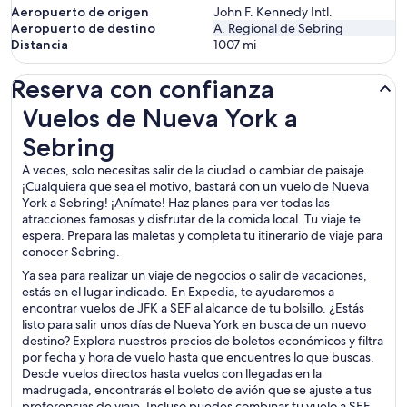
Aeropuerto de origen
John F. Kennedy Intl.
Aeropuerto de destino
A. Regional de Sebring
Distancia
1007
mi
Reserva con confianza
Vuelos de Nueva York a Sebring
Vuelos de Nueva York a
Sebring
A veces, solo necesitas salir de la ciudad o cambiar de paisaje.
¡Cualquiera que sea el motivo, bastará con un vuelo de Nueva
York a Sebring! ¡Anímate! Haz planes para ver todas las
atracciones famosas y disfrutar de la comida local. Tu viaje te
espera. Prepara las maletas y completa tu itinerario de viaje para
conocer Sebring.
Ya sea para realizar un viaje de negocios o salir de vacaciones,
estás en el lugar indicado. En Expedia, te ayudaremos a
encontrar vuelos de JFK a SEF al alcance de tu bolsillo. ¿Estás
listo para salir unos días de Nueva York en busca de un nuevo
destino? Explora nuestros precios de boletos económicos y filtra
por fecha y hora de vuelo hasta que encuentres lo que buscas.
Desde vuelos directos hasta vuelos con llegadas en la
madrugada, encontrarás el boleto de avión que se ajuste a tus
preferencias de viaje. Incluso puedes combinar tu vuelo a SEF