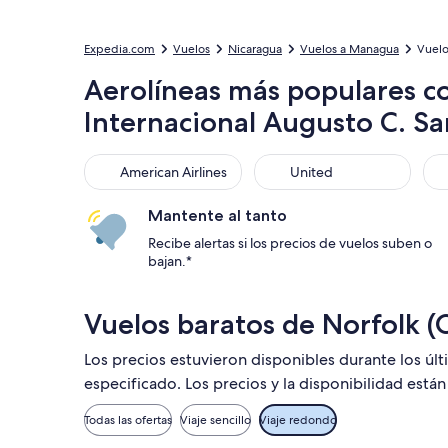
Expedia.com
Vuelos
Nicaragua
Vuelos a Managua
Vuelo
Aerolíneas más populares co
Internacional Augusto C. S
American Airlines
United
Avi
American Airlines
United
Mantente al tanto
Recibe alertas si los precios de vuelos suben o
bajan.*
Vuelos baratos de Norfolk 
Los precios estuvieron disponibles durante los úl
especificado. Los precios y la disponibilidad está
Todas las ofertas
Viaje sencillo
Viaje redondo