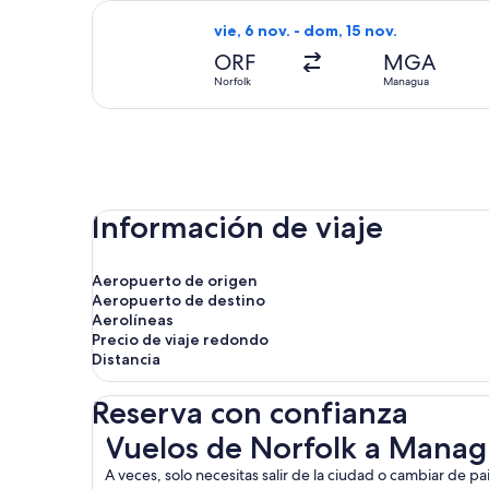
Seleccionar vuelo de avianca, con sa
vie, 6 nov. - dom, 15 nov.
ORF
MGA
Norfolk
Managua
Información de viaje
Aeropuerto de origen
Aeropuerto de destino
Aerolíneas
Precio de viaje redondo
Distancia
Reserva con confianza
Vuelos de Norfolk a Managua
Vuelos de Norfolk a Mana
A veces, solo necesitas salir de la ciudad o cambiar de p