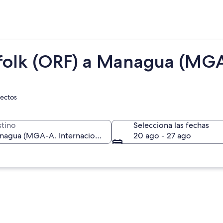
rfolk (ORF) a Managua (MG
rectos
tino
Selecciona las fechas
20 ago - 27 ago