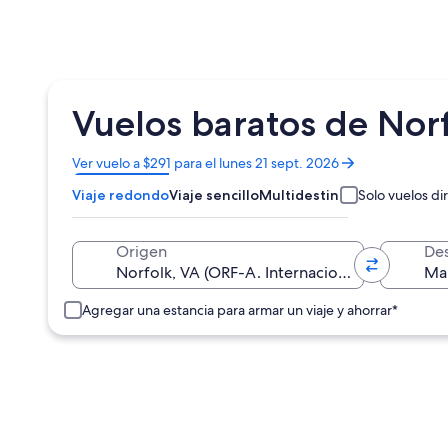
Vuelos baratos de No
Se
Ver vuelo a $291 para el lunes 21 sept. 2026
abrirá
Viaje redondo
Viaje sencillo
Multidestino
Solo vuelos di
en
una
nueva
Origen
Des
ventana
Agregar una estancia para armar un viaje y ahorrar*