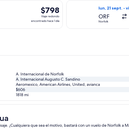
hace
lida el vie, 6 nov. desde Norfolk hacia Managua, con regreso e
Seleccionar vuel
20
$798
$798
lun, 21 sept. - 
horas
Viaje
ORF
Viaje redondo
redondo,
encontrado hace 1 día
Norfolk
encontrado
hace
1
día
A. Internacional de Norfolk
A. Internacional Augusto C. Sandino
Aeromexico, American Airlines, United, avianca
$606
1818
mi
gua
aisaje. ¡Cualquiera que sea el motivo, bastará con un vuelo de Norfolk a 