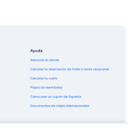
 Roberto Huembes
nagua
Ayuda
a
Atención al cliente
Cancelar tu reservación de hotel o renta vacacional
Cancelar tu vuelo
nagua
Plazos de reembolso
ua
Cómo usar un cupón de Expedia
gua
Documentos de viajes internacionales
ua
ua
a