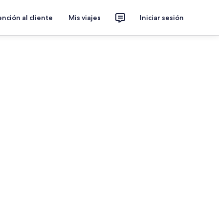
nción al cliente
Mis viajes
Iniciar sesión