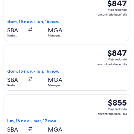
$847
$847
Viaje
Viaje redondo
redondo,
encontrado hace 1 día
encontrado
dom, 15 nov. - lun, 16 nov.
hace
SBA
MGA
1
Santa
Managua
día
Barbara
Seleccionar vuelo de United, con salida el dom, 15 nov. desd
$847
$847
Viaje
Viaje redondo
redondo,
encontrado hace 1 día
encontrado
dom, 15 nov. - lun, 16 nov.
hace
SBA
MGA
1
Santa
Managua
día
Barbara
Seleccionar vuelo de United, con salida el lun, 16 nov. desd
$855
$855
Viaje
Viaje redondo
redondo,
encontrado hace 1 día
encontrado
lun, 16 nov. - mar, 17 nov.
hace
SBA
MGA
1