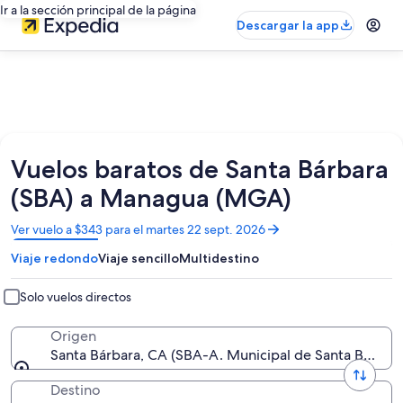
Ir a la sección principal de la página
Descargar la app
Vuelos baratos de Santa Bárbara
(SBA) a Managua (MGA)
Se
Ver vuelo a $343 para el martes 22 sept. 2026
abrirá
Viaje redondo
Viaje sencillo
Multidestino
en
una
nueva
Solo vuelos directos
ventana
Origen
Santa Bárbara, CA (SBA-A. Municipal de Santa Bárbara
Destino