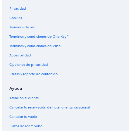
Hoteles boutique en Managua
Privacidad
Hoteles cerca del lago en Managua
Cookies
Hoteles con aire acondicionado en Managua
Términos de uso
Hoteles con bar en Managua
Términos y condiciones de One Key™
Hoteles con desayuno incluido en Managua
Términos y condiciones de Vrbo
Hoteles con gimnasio en Managua
Accesibilidad
Hoteles con guardería en Managua
Opciones de privacidad
Hoteles con área de juegos en Managua
Pautas y reporte de contenido
Hoteles con alberca en Managua
Hoteles con restaurante en Managua
Ayuda
Hoteles con sauna en Managua
Atención al cliente
Hoteles con hidromasaje en Managua
Cancelar tu reservación de hotel o renta vacacional
Hoteles con traslado del/al aeropuerto en Managua
Cancelar tu vuelo
Hoteles con vista al mar en Managua
Plazos de reembolso
Hoteles con vista en Managua