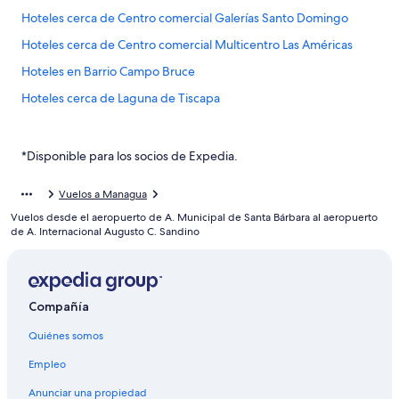
Hoteles cerca de Centro comercial Galerías Santo Domingo
Hoteles cerca de Centro comercial Multicentro Las Américas
Hoteles en Barrio Campo Bruce
Hoteles cerca de Laguna de Tiscapa
Hoteles cerca de Universidad Centroamericana
Hoteles cerca de Teatro Nacional Rubén Darío
*Disponible para los socios de Expedia.
Hoteles en Las Mercedes
Vuelos a Managua
Hoteles cerca de Parque histórico nacional Loma de Tiscapa
Vuelos desde el aeropuerto de A. Municipal de Santa Bárbara al aeropuerto
Hostales en Managua
de A. Internacional Augusto C. Sandino
Hoteles baratos en Managua
Hoteles con alberca en Managua
Compañía
Hoteles en Managua
Quiénes somos
Hoteles cerca de Mercado Carlos Roberto Huembes
Hoteles cerca de Parque Japonés
Empleo
Hoteles cerca de Centro comercial Plaza Inter
Anunciar una propiedad