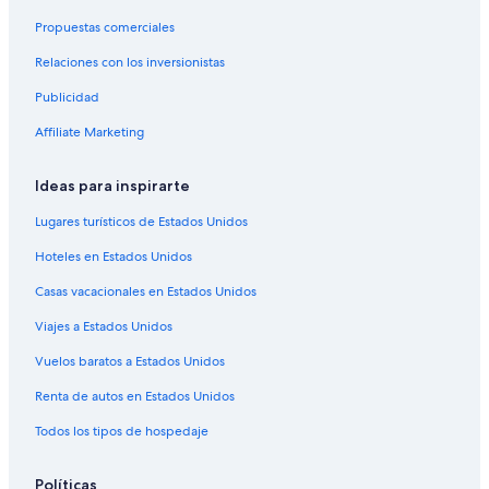
Hoteles cerca de Monumento a Sandino
Propuestas comerciales
Hoteles en Villa Fontana
Relaciones con los inversionistas
Hoteles cerca de Universidad Nacional de Ingeniería
Publicidad
Hoteles en Bello Horizonte
Affiliate Marketing
Hoteles cerca de Centro comercial Metrocentro
Ideas para inspirarte
Hoteles con concierge en Managua
Hoteles con casino en Managua
Lugares turísticos de Estados Unidos
Hoteles con spa en Managua
Hoteles en Estados Unidos
Hoteles para ir de compras en Managua
Casas vacacionales en Estados Unidos
Hoteles todo incluido en Managua
Viajes a Estados Unidos
Hoteles con wifi en Managua
Vuelos baratos a Estados Unidos
Hoteles de lujo en Managua
Renta de autos en Estados Unidos
Hoteles en la playa en Managua
Todos los tipos de hospedaje
Hoteles históricos en Managua
Hoteles baratos en Managua
Políticas