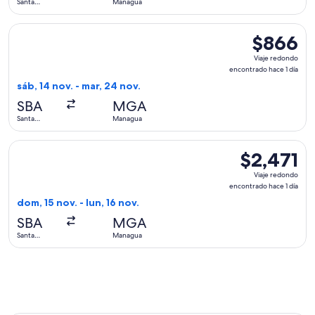
Santa
Managua
día
Barbara
Seleccionar vuelo de United, con salida el sáb, 14 nov. desd
$866
$866
Viaje
Viaje redondo
redondo,
encontrado hace 1 día
encontrado
sáb, 14 nov. - mar, 24 nov.
hace
SBA
MGA
1
Santa
Managua
día
Barbara
Seleccionar vuelo de American Airlines, con salida el dom, 1
$2,471
$2,471
Viaje
Viaje redondo
redondo,
encontrado hace 1 día
encontrado
dom, 15 nov. - lun, 16 nov.
hace
SBA
MGA
1
Santa
Managua
día
Barbara