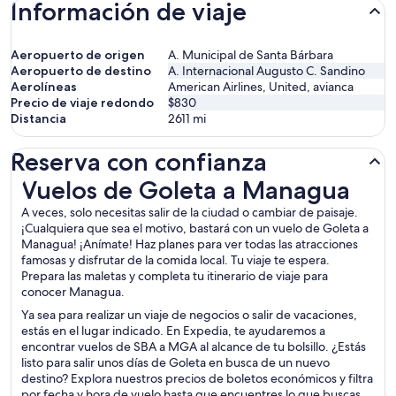
Información de viaje
Aeropuerto de origen
A. Municipal de Santa Bárbara
Aeropuerto de destino
A. Internacional Augusto C. Sandino
Aerolíneas
American Airlines, United, avianca
Precio de viaje redondo
$830
Distancia
2611
mi
Reserva con confianza
Vuelos de Goleta a Managua
Vuelos de Goleta a Managua
A veces, solo necesitas salir de la ciudad o cambiar de paisaje.
¡Cualquiera que sea el motivo, bastará con un vuelo de Goleta a
Managua! ¡Anímate! Haz planes para ver todas las atracciones
famosas y disfrutar de la comida local. Tu viaje te espera.
Prepara las maletas y completa tu itinerario de viaje para
conocer Managua.
Ya sea para realizar un viaje de negocios o salir de vacaciones,
estás en el lugar indicado. En Expedia, te ayudaremos a
encontrar vuelos de SBA a MGA al alcance de tu bolsillo. ¿Estás
listo para salir unos días de Goleta en busca de un nuevo
destino? Explora nuestros precios de boletos económicos y filtra
por fecha y hora de vuelo hasta que encuentres lo que buscas.