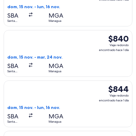
encontrado
dom, 15 nov. - lun, 16 nov.
hace
SBA
MGA
1
Santa
Managua
día
Barbara
Seleccionar vuelo de avianca, con salida el dom, 15 nov. de
$840
$840
Viaje
Viaje redondo
redondo,
encontrado hace 1 día
encontrado
dom, 15 nov. - mar, 24 nov.
hace
SBA
MGA
1
Santa
Managua
día
Barbara
Seleccionar vuelo de avianca, con salida el dom, 15 nov. des
$844
$844
Viaje
Viaje redondo
redondo,
encontrado hace 1 día
encontrado
dom, 15 nov. - lun, 16 nov.
hace
SBA
MGA
1
Santa
Managua
día
Barbara
Seleccionar vuelo de avianca, con salida el dom, 15 nov. des