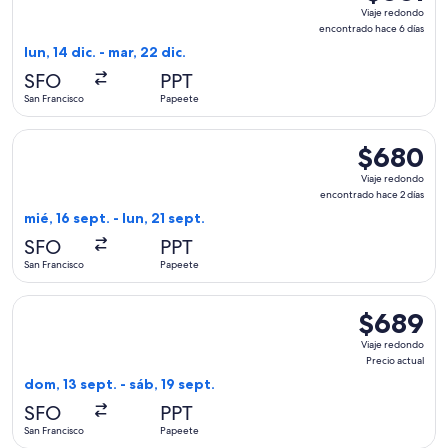
Viaje
Viaje redondo
redondo,
encontrado hace 6 días
encontrad
lun, 14 dic. - mar, 22 dic.
hace
SFO
PPT
6
San Francisco
Papeete
días
Seleccionar vuelo de French bee, con salida el mié, 16 sept.
$680
$680
Viaje
Viaje redondo
redondo,
encontrado hace 2 días
encontrado
mié, 16 sept. - lun, 21 sept.
hace
SFO
PPT
2
San Francisco
Papeete
días
Seleccionar vuelo de Air Caraibes, con salida el dom, 13 sept
$689
$689
Viaje
Viaje redondo
redondo,
Precio actual
Precio
dom, 13 sept. - sáb, 19 sept.
actual
SFO
PPT
San Francisco
Papeete