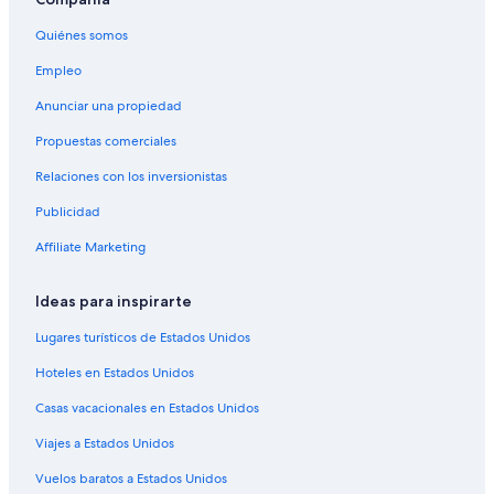
Hoteles románticos en Papeete
Quiénes somos
Hoteles baratos en Papeete
Hoteles con cocina en Papeete
Empleo
Hoteles con estacionamiento en Papeete
Anunciar una propiedad
Hoteles con alberca en Papeete
Propuestas comerciales
Hoteles con restaurante en Papeete
Relaciones con los inversionistas
Hoteles con hidromasaje en Papeete
Publicidad
Hoteles con traslado del/al aeropuerto en Papeete
Affiliate Marketing
Hoteles en Papeete
Ideas para inspirarte
Villas en Papeete
Hoteles en Taunoa
Lugares turísticos de Estados Unidos
Hoteles cerca de Musée de la Perle Robert Wan
Hoteles en Estados Unidos
Hoteles en Islas de Barlovento
Casas vacacionales en Estados Unidos
Hoteles en Punaauia
Viajes a Estados Unidos
Hoteles en Pirae
Vuelos baratos a Estados Unidos