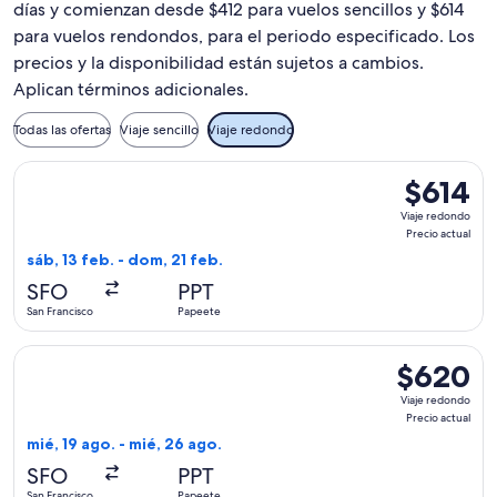
días y comienzan desde $412 para vuelos sencillos y $614
para vuelos rendondos, para el periodo especificado. Los
precios y la disponibilidad están sujetos a cambios.
Aplican términos adicionales.
Todas las ofertas
Viaje sencillo
Viaje redondo
Seleccionar vuelo de Delta, con salida el sáb, 13 feb. desde 
$614
$614
Viaje
Viaje redondo
redondo,
Precio actual
Precio
sáb, 13 feb. - dom, 21 feb.
actual
SFO
PPT
San Francisco
Papeete
Seleccionar vuelo de Delta, con salida el mié, 19 ago. desde
$620
$620
Viaje
Viaje redondo
redondo,
Precio actual
Precio
mié, 19 ago. - mié, 26 ago.
actual
SFO
PPT
San Francisco
Papeete