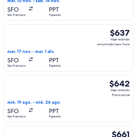
mar, 10 nov. - sáb, 14 nov.
hace
SFO
PPT
2
San Francisco
Papeete
días
Seleccionar vuelo de Alaska Airlines, con salida el mar, 17 n
$637
$637
Viaje
Viaje redondo
redondo,
encontrado hace 1 hora
encontrado
mar, 17 nov. - mar, 1 dic.
hace
SFO
PPT
1
San Francisco
Papeete
hora
Seleccionar vuelo de Delta, con salida el mié, 19 ago. desde
$642
$642
Viaje
Viaje redondo
redondo,
Precio actual
Precio
mié, 19 ago. - mié, 26 ago.
actual
SFO
PPT
San Francisco
Papeete
Seleccionar vuelo de Air France, con salida el lun, 14 dic. d
$661
$661