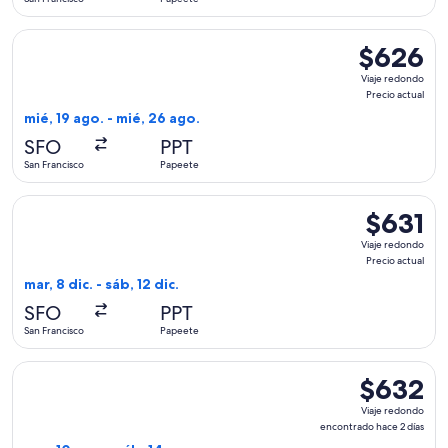
Seleccionar vuelo de Delta, con salida el mié, 19 ago. desde
$626
$626
Viaje
Viaje redondo
redondo,
Precio actual
Precio
mié, 19 ago. - mié, 26 ago.
actual
SFO
PPT
San Francisco
Papeete
Seleccionar vuelo de Alaska Airlines, con salida el mar, 8 dic
$631
$631
Viaje
Viaje redondo
redondo,
Precio actual
Precio
mar, 8 dic. - sáb, 12 dic.
actual
SFO
PPT
San Francisco
Papeete
Seleccionar vuelo de Alaska Airlines, con salida el mar, 10 n
$632
$632
Viaje
Viaje redondo
redondo,
encontrado hace 2 días
encontrado