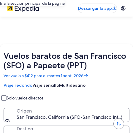
Ir a la sección principal de la página
Descargar la app
Vuelos baratos de San Francisco
(SFO) a Papeete (PPT)
Se
Ver vuelo a $412 para el martes 1 sept. 2026
abrirá
Viaje redondo
Viaje sencillo
Multidestino
en
una
nueva
Solo vuelos directos
ventana
Origen
San Francisco, California (SFO-San Francisco Intl.)
Destino