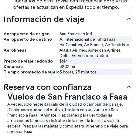
liberar los boletos, revisa con frecuencia porque las
ofertas se actualizan en Expedia todo el tiempo.
Información de viaje
Aeropuerto de origen
San Francisco Intl.
Aeropuerto de destino
A. Internacional de Tahiti Faaa
Air Caraibes, Air France, Air Tahiti Nui,
Aerolíneas
Alaska Airlines, American Airlines,
Delta, French bee, United
Precio de viaje redondo
$614
Distancia
4202
mi
Tiempo promedio de vuelo
5 horas, 25 minutos
Reserva con confianza
Vuelos de San Francisco a Faaa
Vuelos de San Francisco a Faaa
A veces, solo necesitas salir de la ciudad o cambiar de paisaje.
¡Cualquiera que sea el motivo, bastará con un vuelo de San
Francisco a Faaa! ¡Anímate! Haz planes para ver todas las
atracciones famosas y disfrutar de la comida local. Tu viaje te
espera. Prepara las maletas y completa tu itinerario de viaje para
conocer Faaa.