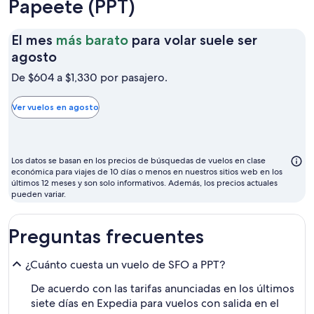
Papeete (PPT)
El mes
más barato
para volar suele ser
El
agosto
mes
De $604 a $1,330 por pasajero.
más
barato
Ver vuelos en agosto
para
volar
suele
Los datos se basan en los precios de búsquedas de vuelos en clase
ser
económica para viajes de 10 días o menos en nuestros sitios web en los
últimos 12 meses y son solo informativos. Además, los precios actuales
agosto
pueden variar.
Preguntas frecuentes
¿Cuánto cuesta un vuelo de SFO a PPT?
De acuerdo con las tarifas anunciadas en los últimos
siete días en Expedia para vuelos con salida en el