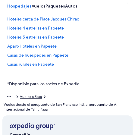
Hospedajes
Vuelos
Paquetes
Autos
Hoteles cerca de Place Jacques Chirac
Hoteles 4 estrellas en Papeete
Hoteles 5 estrellas en Papeete
Apart-Hoteles en Papeete
Casas de huéspedes en Papeete
Casas rurales en Papeete
Apartamentos en Papeete
Hostales en Papeete
*Disponible para los socios de Expedia.
Hilton Hotels en Papeete
Vuelos a Faaa
Hoteles con spa en Papeete
Vuelos desde el aeropuerto de San Francisco Intl. al aeropuerto de A.
Hoteles para ir de compras en Papeete
Internacional de Tahiti Faaa
Hoteles de lujo en Papeete
Hoteles en la playa en Papeete
Compañía