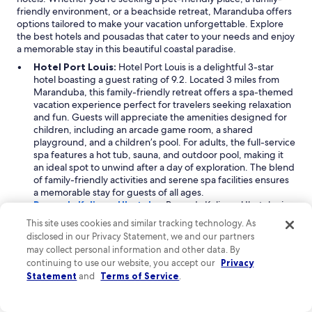
v
o
c
friendly environment, or a beachside retreat, Maranduba offers
a
f
i
options tailored to make your vacation unforgettable. Explore
l
e
o
the best hotels and pousadas that cater to your needs and enjoy
e
c
s
a memorable stay in this beautiful coastal paradise.
a
h
o
p
a
,
Hotel Port Louis:
Hotel Port Louis is a delightful 3-star
e
r
e
hotel boasting a guest rating of 9.2. Located 3 miles from
n
,
x
Maranduba, this family-friendly retreat offers a spa-themed
a
g
i
vacation experience perfect for travelers seeking relaxation
e
a
s
and fun. Guests will appreciate the amenities designed for
o
v
t
children, including an arcade game room, a shared
c
e
e
playground, and a children’s pool. For adults, the full-service
a
t
u
spa features a hot tub, sauna, and outdoor pool, making it
f
a
m
an ideal spot to unwind after a day of exploration. The blend
é
q
a
of family-friendly activities and serene spa facilities ensures
d
u
b
a memorable stay for guests of all ages.
a
e
o
Pousada Kaliman Ubatuba:
Pousada Kaliman Ubatuba is a
m
b
a
charming 3-star inn with a guest rating of 9.0, situated just 1
This site uses cookies and similar tracking technology. As
a
r
c
mile from Maranduba. This property caters to beach lovers
disclosed in our Privacy Statement, we and our partners
n
a
a
and business travelers alike, offering direct access to the
may collect personal information and other data. By
h
d
m
beautiful beach nearby. Guests can enjoy the soothing
continuing to use our website, you accept our
Privacy
ã
a
i
ocean breeze and picturesque surroundings while
Statement
and
Terms of Service
.
p
.
n
experiencing comfortable accommodations that blend
o
A
h
convenience with a laid-back atmosphere. Whether you’re
i
é
a
here for leisure or work, Pousada Kaliman Ubatuba is an