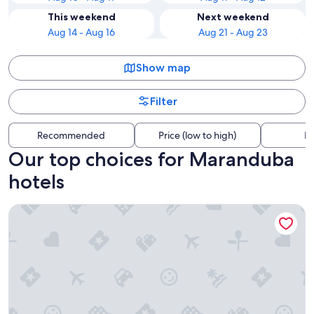
This weekend
Next weekend
Aug 14 - Aug 16
Aug 21 - Aug 23
Show map
Filter
Recommended
Price (low to high)
Di
Our top choices for Maranduba
hotels
Recanto Ubaduba