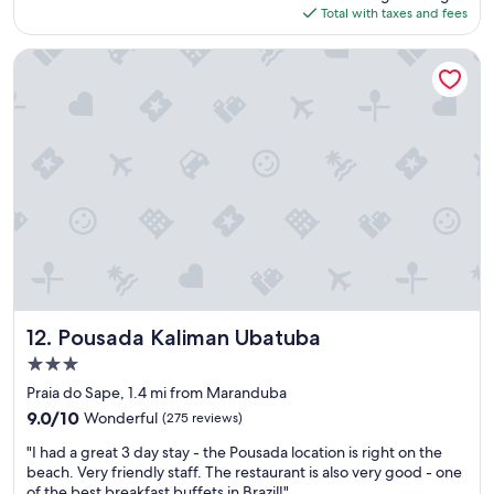
is
Total with taxes and fees
e
e
i
$33
l
r
z
e
t
Pousada Kaliman Ubatuba
e
n
r
i
t
a
,
e
n
s
,
q
u
c
u
g
o
i
i
m
l
r
v
a
o
á
.
q
r
F
u
i
u
e
a
n
o
s
c
p
o
Pousada Kaliman Ubatuba
i
12. Pousada Kaliman Ubatuba
r
p
o
o
3.0
ç
n
p
star
õ
Praia do Sape, 1.4 mi from Maranduba
á
r
property
e
r
9.0
i
9.0/10
Wonderful
(275 reviews)
s
i
out
e
"
.
"I had a great 3 day stay - the Pousada location is right on the
o
of
t
I
A
beach. Very friendly staff. The restaurant is also very good - one
s
10,
á
h
ú
of the best breakfast buffets in Brazil!"
a