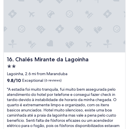
n
o
u
m
i
d
n
s
d
o
h
e
a
e
n
o
o
r
c
a
t
f
o
o
d
e
t
m
n
o
l
h
i
f
m
.
e
c
o
a
C
b
r
r
n
o
e
o
t
u
u
s
o
o
a
l
Chalés Mirante da Lagoinha
t
16. Chalés Mirante da Lagoinha
n
,
l
d
b
d
m
m
2.0
n
r
a
e
e
star
'
Lagoinha, 2.6 mi from Maranduba
e
s
o
n
property
t
a
p
f
9.8
9.8/10
Exceptional
t
(6 reviews)
b
k
r
e
out
e
"
e
"A estadia foi muito tranquila, fui muito bem assegurada pelo
f
a
r
of
)
A
b
atendimento do hotel por telefone e consegui fazer check in
a
e
e
10,
;
e
e
tardio devido à instabilidade de horario da minha chegada. O
s
s
c
Exceptional,
a
s
t
quarto é extremamente limpo e organizado, com os itens
t
q
e
(6
g
t
t
basicos anunciados. Hotel muito silencioso, existe uma boa
b
u
r
reviews)
e
a
e
caminhada até a praia da lagoinha mas vale a pena pelo custo
u
e
a
l
d
r
benefício. Senti falta de fósforos eficazes ou um acendedor
f
n
m
a
i
.
elétrico para o fogão, pois os fósforos disponibilizados estavam
f
t
p
d