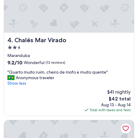
B
b
E
e
M
m
E
r
S
e
T
c
A
e
Chalés Mar Virado
R
4. Chalés Mar Virado
b
.
2.5
i
E
star
d
Maranduba
Q
property
o
U
9.2
9.2/10
Wonderful
(13 reviews)
s
I
out
"
.
"Quarto muito ruim, cheiro de mofo e muito quente"
P
of
Q
O
Anonymous traveler
A
10,
u
a
Show less
M
Wonderful,
a
r
E
(13
$41 nightly
r
c
N
reviews)
The
$42 total
t
o
T
price
Aug 13 - Aug 14
o
n
O
is
Total with taxes and fees
m
d
S
$42
u
i
M
i
c
O
Recanto Soga Chalés
t
i
D
o
o
E