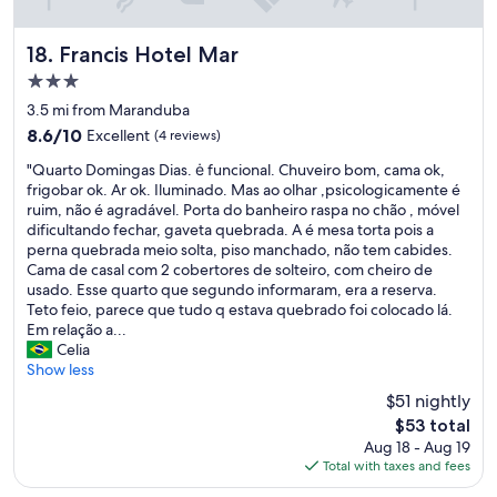
r
m
p
ó
e
o
x
n
Francis Hotel Mar
18. Francis Hotel Mar
u
i
t
s
3.0
m
o
a
star
a
d
3.5 mi from Maranduba
d
property
a
o
a
8.6
8.6/10
Excellent
(4 reviews)
p
h
é
out
"
r
o
"Quarto Domingas Dias. ė funcional. Chuveiro bom, cama ok,
b
of
Q
a
t
frigobar ok. Ar ok. Iluminado. Mas ao olhar ,psicologicamente é
o
10,
u
i
e
ruim, não é agradável. Porta do banheiro raspa no chão , móvel
a
Excellent,
a
a
l
dificultando fechar, gaveta quebrada. A é mesa torta pois a
,
(4
r
e
p
perna quebrada meio solta, piso manchado, não tem cabides.
b
reviews)
t
ó
o
Cama de casal com 2 cobertores de solteiro, com cheiro de
o
o
t
r
usado. Esse quarto que segundo informaram, era a reserva.
a
D
i
t
Teto feio, parece que tudo q estava quebrado foi colocado lá.
l
o
m
e
Em relação a...
o
m
o
l
Celia
c
i
s
e
Show less
a
n
r
f
l
$51 nightly
g
e
o
i
The
$53 total
a
s
n
z
price
Aug 18 - Aug 19
s
t
e
a
is
Total with taxes and fees
D
a
e
ç
$53
i
u
c
ã