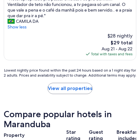
H
l
Ventilador de teto não funcionou, a tv pegava só um canal. O
a
10,
o
u
que vale a pena e o café da manhã pois e bem servido.. e a praia
r
(8
t
m
que dar pra ir a pé."
i
reviews)
e
i
CAMILA DA
o
l
n
Show less
d
a
a
a
$28 nightly
p
d
m
The
$29 total
r
o
i
price
Aug 21 - Aug 22
o
.
n
is
Total with taxes and fees
p
M
h
$29
r
a
a
i
s
c
Lowest
Lowest nightly price found within the past 24 hours based on a 1 night stay for
a
a
h
2 adults. Prices and availability subject to change. Additional terms may apply.
nightly
d
o
e
price
o
o
g
found
View all properties
p
l
a
within
r
h
d
the
a
a
a
past
p
r
.
24
a
,
Compare popular hotels in
O
hours
s
p
q
based
Maranduba
s
s
u
on
a
i
a
Star
Guest
Breakfast
a
r
c
r
Property
1
rating
rating
included
a
o
t