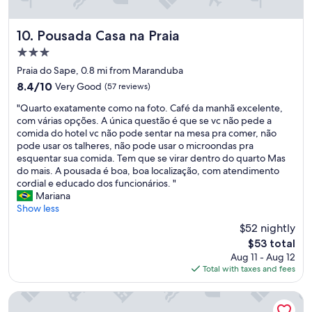
m
o
o
p
f
a
a
r
Pousada Casa na Praia
10. Pousada Casa na Praia
.
e
i
.
3.0
f
g
À
star
u
o
Praia do Sape, 0.8 mi from Maranduba
t
property
n
b
í
8.4
8.4/10
Very Good
(57 reviews)
c
a
t
out
"
i
r
"Quarto exatamente como na foto. Café da manhã excelente,
u
of
Q
o
f
com várias opções. A única questão é que se vc não pede a
l
10,
u
n
u
comida do hotel vc não pode sentar na mesa pra comer, não
o
Very
a
a
n
pode usar os talheres, não pode usar o microondas pra
d
Good,
r
l
c
esquentar sua comida. Tem que se virar dentro do quarto Mas
e
(57
t
,
i
do mais. A pousada é boa, boa localização, com atendimento
c
reviews)
o
f
o
cordial e educado dos funcionários. "
o
e
i
n
Mariana
l
x
c
a
Show less
a
a
a
b
b
$52 nightly
t
b
e
o
The
$53 total
a
e
m
r
price
Aug 11 - Aug 12
m
m
m
a
is
Total with taxes and fees
e
p
u
ç
$53
n
e
i
ã
t
r
t
VELINN Hotel Porto do Eixo
o
e
t
o
e