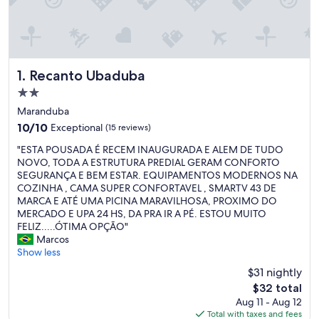
Recanto Ubaduba
1. Recanto Ubaduba
2.0
star
Maranduba
property
10.0
10/10
Exceptional
(15 reviews)
out
"
"ESTA POUSADA É RECEM INAUGURADA E ALEM DE TUDO
of
E
NOVO, TODA A ESTRUTURA PREDIAL GERAM CONFORTO
10,
S
SEGURANÇA E BEM ESTAR. EQUIPAMENTOS MODERNOS NA
Exceptional,
T
COZINHA , CAMA SUPER CONFORTAVEL , SMARTV 43 DE
(15
A
MARCA E ATÉ UMA PICINA MARAVILHOSA, PROXIMO DO
reviews)
P
MERCADO E UPA 24 HS, DA PRA IR A PÉ. ESTOU MUITO
O
FELIZ.....ÓTIMA OPÇÃO"
U
Marcos
S
Show less
A
$31 nightly
D
The
$32 total
A
price
Aug 11 - Aug 12
É
is
Total with taxes and fees
R