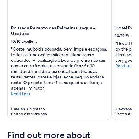
a
n
t
d
i
i
á
z
l
v
a
a
e
d
d
l
Pousada Recanto das Palmeiras Itagua -
Hotel Port 
o
o
.
Ubatuba
,
10/10
Excelle
r
P
c
10/10
Excellent
"I loved thi
d
o
o
"Gostei muito da pousada, bem limpa e espaçosa,
by the pool
e
r
m
todos os funcionários são bem atenciosos e
clean and h
t
t
o
educados. A localização é boa, eu prefiro não sair
very good "
e
a
s
com o carro à noite, e a pousada fica só à 10
Read Less
t
d
i
minutos da orla da praia onde ficam todos os
o
o
t
restaurantes, bares e lojas. Achei seguro andar a
n
b
e
noite. O projeto Tamar fica na quadra ao lado, a
ã
a
n
apenas 1 minuto."
o
n
s
Read Less
f
h
b
u
e
a
n
i
s
Charles
3-night trip
Geovana
1-ni
c
r
i
Posted 2 months ago
Posted 5 mon
i
o
c
o
r
o
n
a
s
Find out more about
o
s
a