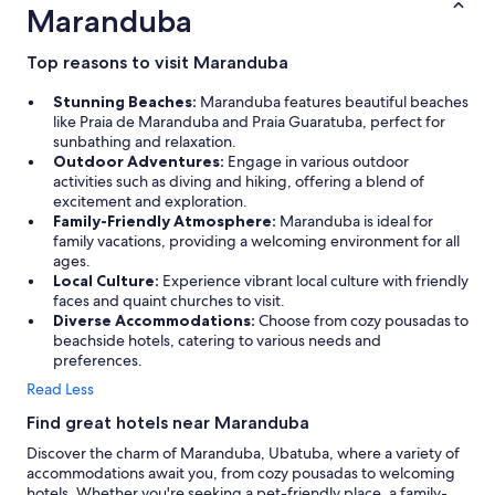
u
p
n
Maranduba
,
a
u
a
n
n
t
o
Top reasons to visit Maranduba
c
v
c
i
p
h
Stunning Beaches:
Maranduba features beautiful beaches
a
e
ã
like Praia de Maranduba and Praia Guaratuba, perfect for
d
g
o
sunbathing and relaxation.
o
a
,
Outdoor Adventures:
Engage in various outdoor
s
v
m
activities such as diving and hiking, offering a blend of
.
a
ó
excitement and exploration.
H
s
v
Family-Friendly Atmosphere:
Maranduba is ideal for
o
ó
e
family vacations, providing a welcoming environment for all
t
u
l
ages.
e
m
d
Local Culture:
Experience vibrant local culture with friendly
l
c
i
faces and quaint churches to visit.
m
a
f
Diverse Accommodations:
Choose from cozy pousadas to
u
n
i
beachside hotels, catering to various needs and
i
a
c
preferences.
t
l
u
o
Read Less
.
l
s
O
t
i
Find great hotels near Maranduba
q
a
l
Discover the charm of Maranduba, Ubatuba, where a variety of
u
n
e
accommodations await you, from cozy pousadas to welcoming
e
d
n
hotels. Whether you're seeking a pet-friendly place, a family-