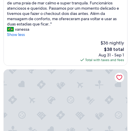
P
d
de uma praia de mar calmo e super tranquila. Funcionários
,
Z
10,
o
a
atenciosos e queridos. Passamos por um momento delicado e
d
.
Excellent,
u
s
tivemos que fazer o checkout dois dias antes. Além da
e
.
(17
s
f
mensagem de conforto, me ofereceram para voltar e usar as
m
.
reviews)
a
o
duas estadias que ficar.."
o
.
d
t
vanessa
d
.
a
o
Show less
o
Ó
s
s
g
T
$36 nightly
i
m
e
I
The
$38 total
m
a
r
M
price
Aug 31 - Sep 1
p
s
a
A
is
Total with taxes and fees
l
e
l
O
$38
e
s
,
P
s
t
Pousada Casa na Praia
a
Ç
,
a
e
Ã
m
v
s
O
a
a
t
"
s
l
a
s
i
d
u
m
i
p
p
a
e
i
f
r
n
o
l
h
i
i
o
b