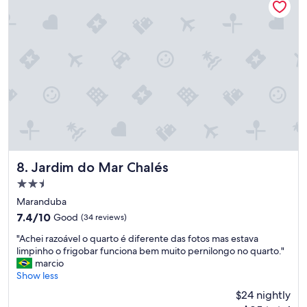
l
P
g
R
u
O
n
X
s
I
d
M
e
O
t
D
a
O
l
M
h
E
e
R
s
C
Jardim do Mar Chalés
8. Jardim do Mar Chalés
p
A
r
D
2.5
e
O
star
Maranduba
c
E
property
i
U
7.4
7.4/10
Good
(34 reviews)
s
P
out
"
"Achei razoável o quarto é diferente das fotos mas estava
a
A
of
A
limpinho o frigobar funciona bem muito pernilongo no quarto."
m
2
10,
c
marcio
d
4
Good,
h
Show less
e
H
(34
e
a
S
reviews)
$24 nightly
i
t
,