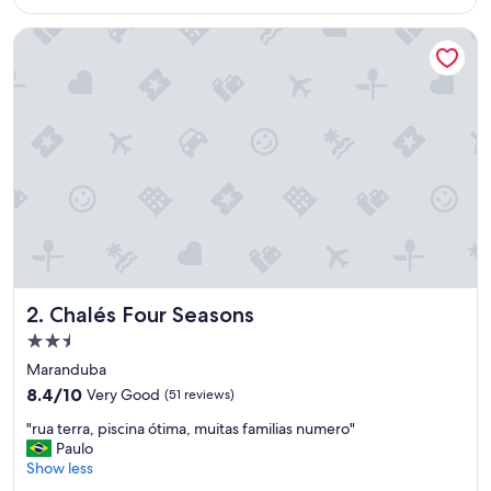
$32
E
C
Chalés Four Seasons
E
M
I
N
A
U
G
U
R
A
D
A
E
A
Chalés Four Seasons
2. Chalés Four Seasons
L
2.5
E
star
M
Maranduba
property
D
8.4
8.4/10
Very Good
(51 reviews)
E
out
"
T
"rua terra, piscina ótima, muitas familias numero"
of
r
U
Paulo
10,
u
D
Show less
Very
a
O