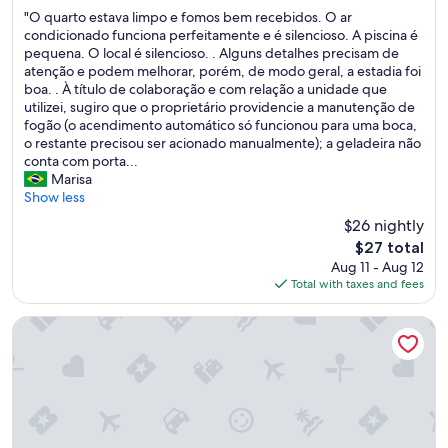
out
"
f
L
"O quarto estava limpo e fomos bem recebidos. O ar
of
O
a
G
condicionado funciona perfeitamente e é silencioso. A piscina é
10,
q
m
E
pequena. O local é silencioso. . Alguns detalhes precisam de
Excellent,
u
i
R
atenção e podem melhorar, porém, de modo geral, a estadia foi
(124
a
l
A
boa. . À título de colaboração e com relação a unidade que
reviews)
r
i
M
utilizei, sugiro que o proprietário providencie a manutenção de
t
a
C
fogão (o acendimento automático só funcionou para uma boca,
o
s
O
o restante precisou ser acionado manualmente); a geladeira não
e
n
N
conta com porta...
s
u
F
Marisa
t
m
O
Show less
a
e
R
$26 nightly
v
r
T
The
$27 total
a
o
O
price
Aug 11 - Aug 12
l
"
S
is
Total with taxes and fees
i
E
$27
m
G
p
U
Chalés Mar Virado
o
R
e
A
f
N
o
Ç
m
A
o
E
s