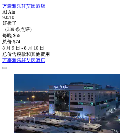
万豪雅乐轩艾因酒店
Al Ain
9.0/10
好极了
（339 条点评）
每晚 $66
总价 $74
8 月 9 日 - 8 月 10 日
总价含税款和其他费用
万豪雅乐轩艾因酒店