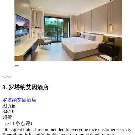
3. 罗塔纳艾因酒店
罗塔纳艾因酒店
Al Ain
8.8/10
超赞
（311 条点评）
“It is great hotel. I recommended to everyone nice customer service.
Everything is beautiful in this hotel very quiet thank you to