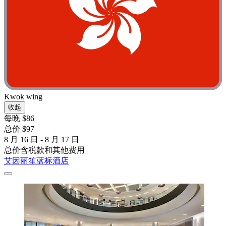
Kwok wing
收起
每晚 $86
总价 $97
8 月 16 日 - 8 月 17 日
总价含税款和其他费用
艾因丽笙蓝标酒店