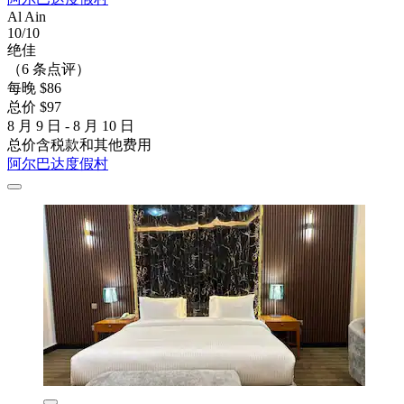
Al Ain
10/10
绝佳
（6 条点评）
每晚 $86
总价 $97
8 月 9 日 - 8 月 10 日
总价含税款和其他费用
阿尔巴达度假村