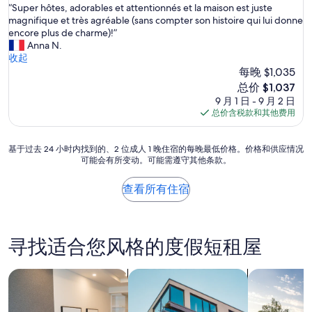
a
“
“Super hôtes, adorables et attentionnés et la maison est juste
总
p
S
magnifique et très agréable (sans compter son histoire qui lui donne
分
l
u
encore plus de charme)!”
10，
a
p
Anna N.
绝
c
e
收起
佳，
e
r
每晚 $1,035
（1
e
h
条
新
总价 $1,037
t
ô
点
价
9 月 1 日 - 9 月 2 日
b
t
评）
格
总价含税款和其他费用
e
e
$1,037
f
s
f
,
基
基于过去 24 小时内找到的、2 位成人 1 晚住宿的每晚最低价格。价格和供应情况
r
a
可能会有所变动。可能需遵守其他条款。
于
o
d
过
i
o
去
查看所有住宿
.
r
24
S
a
小
u
b
时
f
l
内
寻找适合您风格的度假短租屋
f
e
找
i
s
到
s
e
的、
搜索公寓式酒店
搜索出租式公寓
搜索私人度
a
t
2
m
a
位
m
t