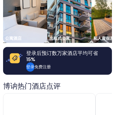
成
e
t
人
n
e
1
t
n
晚
d
t
住
e
i
宿
l
o
的
’
n
每
e
n
晚
公寓酒店
出租式公寓
私人度假屋
s
é
最
p
s
低
a
e
价
登录后预订数万家酒店平均可省
c
t
格。
e
l
15%
价
e
a
格
t
登录
免费注册
m
和
p
a
供
r
i
应
o
s
情
博讷热门酒店点评
p
o
况
r
n
可
e
波恩·帕诺拉马·凯里亚德尊爵饭店
亨利二世
e
能
.
s
会
T
t
有
o
j
所
u
u