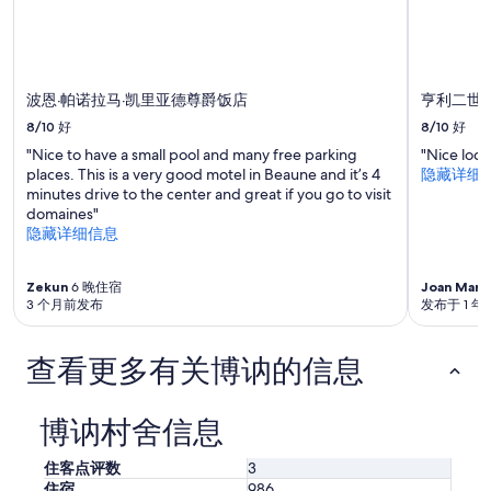
变
t
s
动。
e
t
可
f
e
能
o
m
需
i
a
波恩·帕诺拉马·凯里亚德尊爵饭店
亨利二世
遵
s
g
守
u
8/10
好
8/10
好
n
其
n
i
"Nice to have a small pool and many free parking
"Nice loca
他
e
f
places. This is a very good motel in Beaune and it’s 4
隐藏详细
条
f
i
minutes drive to the center and great if you go to visit
款。
f
q
domaines"
o
u
隐藏详细信息
r
e
t
e
d
Zekun
6 晚住宿
Joan Mari
t
’
3 个月前发布
发布于 1 年
t
a
r
m
è
查看更多有关博讷的信息
é
s
n
a
a
g
博讷村舍信息
g
r
e
é
m
住客点评数
3
a
e
住宿
986
b