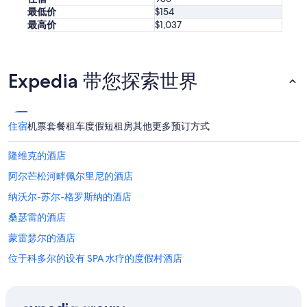
n
l
最低价
$154
t
e
最高价
$1,037
s
(
e
s
r
a
a
n
Expedia 带您探索世界
i
s
t
c
n
o
é
m
住宿
机票
套餐
租车
度假短租房
其他
更多预订方式
c
p
e
t
s
隆维克的酒店
e
s
r
阿尔芒松河畔佩尔里尼的酒店
a
s
i
o
纳沃尔-苏尔-格罗斯纳的酒店
r
n
e
桑瑟雷的酒店
h
p
i
蒙雷瑟尔的酒店
o
s
u
t
位于科多尔的设有 SPA 水疗的度假村酒店
r
o
l
普里塞的酒店
i
e
r
塞纳-马恩省河畔圣马尔克的酒店
r