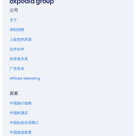
e
e
q
滨湖克莱尔沃的酒店
n
公司
u
d
韦尔芒通的酒店
i
r
关于
l
位于库什的家庭式酒店
e
u
求职招聘
c
i
库什的酒店
o
d
上架您的房源
n
拉康克的酒店
o
f
n
合作伙伴
汝拉的酒店
o
n
r
投资者关系
e
蒙圣让的酒店
t
e
广告宣传
a
凡泽勒的酒店
n
b
c
隆勒索涅的酒店
Affiliate Marketing
l
o
e
r
圣玛丽拉布朗克的酒店
:
e
探索
p
蒙特索克莱瑟通的酒店
p
a
中国旅行指南
l
岛的酒店
s
u
v
中国的酒店
s
圣皮耶尔七塔教区的酒店
r
d
中国短租住宿预订
a
第戎的公寓酒店
e
i
c
中国旅游套票
第戎的民宿
m