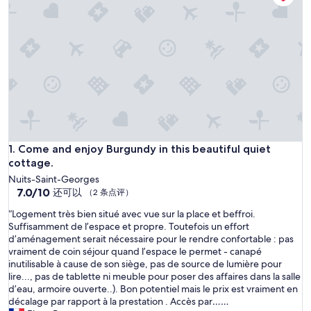
Come and enjoy Burgundy in this beautiful quiet cottage.
1. Come and enjoy Burgundy in this beautiful quiet
cottage.
Nuits-Saint-Georges
7.0
7.0/10
还可以
（2 条点评）
分，
“
“Logement très bien situé avec vue sur la place et beffroi.
总
L
Suffisamment de l’espace et propre. Toutefois un effort
分
o
d’aménagement serait nécessaire pour le rendre confortable : pas
10，
g
vraiment de coin séjour quand l’espace le permet - canapé
还
e
inutilisable à cause de son siège, pas de source de lumière pour
可
m
lire..., pas de tablette ni meuble pour poser des affaires dans la salle
以，
e
d’eau, armoire ouverte..). Bon potentiel mais le prix est vraiment en
（2
n
décalage par rapport à la prestation . Accès par……
条