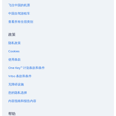
h
e
a
第戎的家庭旅馆
飞往中国的机票
n
r
t
位于第戎的家庭式酒店
中国自驾游租车
m
d
e
位于第戎的酒庄酒店
查看所有住宿类别
e
)
c
!
第戎的酒店
o
”
政策
i
圣伊莱尔丰坦的酒店
n
隐私政策
第戎市中心的酒店
s
é
Cookies
奥泽兰河畔弗拉维尼的酒店
j
o
比丰的酒店
使用条款
u
沙泰勒桑苏瓦的酒店
One Key™ 计划条款和条件
r
q
伊格朗德的酒店
Vrbo 条款和条件
u
a
蒙特伯德的酒店
无障碍设施
n
昂西勒利布勒的酒店
d
您的隐私选择
l
萨伊纳尔的酒店
内容指南和报告内容
’
e
塔兰特的酒店
s
帮助
克吕齐勒沙特的酒店
p