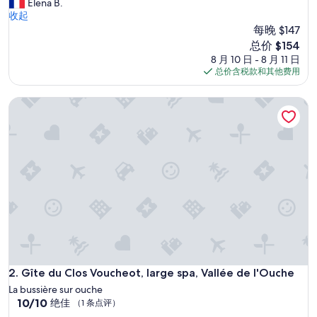
t
Elena B.
点
t
收起
评）
r
每晚 $147
è
新
总价 $154
s
价
8 月 10 日 - 8 月 11 日
b
格
总价含税款和其他费用
i
$154
e
Gîte du Clos Voucheot, large spa, Vallée de l'Ouche
n
s
i
t
u
é
a
v
e
c
v
u
e
s
Gîte du Clos Voucheot, large spa, Vallée de l'Ouche
2. Gîte du Clos Voucheot, large spa, Vallée de l'Ouche
u
La bussière sur ouche
r
10.0
10/10
绝佳
（1 条点评）
l
分，