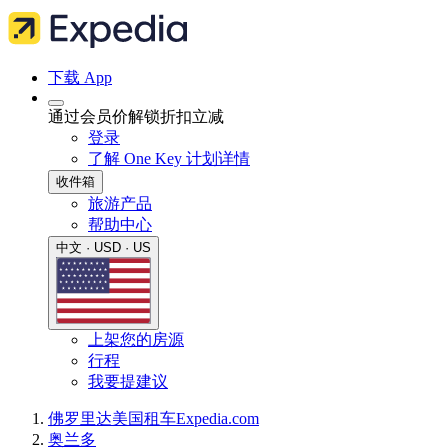
下载 App
通过会员价解锁折扣立减
登录
了解 One Key 计划详情
收件箱
旅游产品
帮助中心
中文 · USD · US
上架您的房源
行程
我要提建议
佛罗里达
美国
租车
Expedia.com
奥兰多