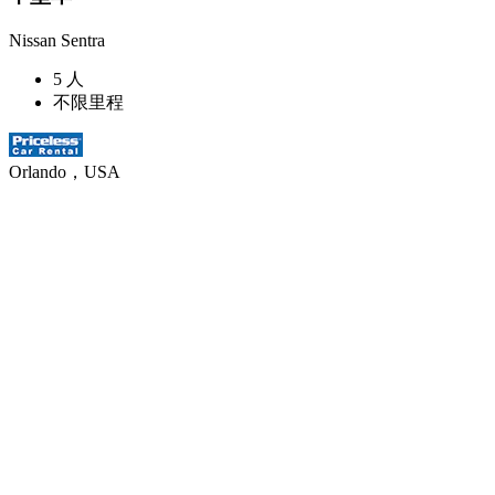
Nissan Sentra
5 人
不限里程
Orlando，USA