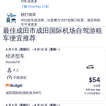
10% 或更多
了解 One Key 计划
精打细算
对比租车提供商，以套餐方式打包预订机票、酒店和租
车可省更多
最佳成田市成田国际机场自驾游租
车便宜推荐
经济型车 Honda Fit
8
8 月 9 日（星期日） - 8 月 10 日（星期一）
月
经济型车
9
Honda Fit
日
（星
5 人
期
不限里程
$54
日）
至
含税费
$49 per day
8
成田国际机场机场 (NRT)
8 小时前搜索到
月
10
紧凑型车 Honda Fit
8
8 月 9 日（星期日） - 8 月 10 日（星期一）