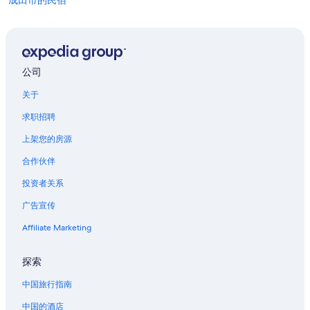
成田市的民宿
成田市的胶囊酒店
成田市的公寓式酒店
成田市的家庭旅馆
公司
成田市的青年旅舍
关于
位于成田市的Apa Hotels
求职招聘
位于成田市的商务酒店
上架您的房源
位于成田市的娱乐场酒店
合作伙伴
位于成田市的家庭式酒店
投资者关系
位于成田市的浪漫酒店
广告宣传
位于成田市的设有 SPA 水疗的度假村酒店
成田市的酒店
Affiliate Marketing
成田市的私人度假屋
探索
成田市的日式旅馆
中国旅行指南
机场第2大楼站的胶囊酒店
中国的酒店