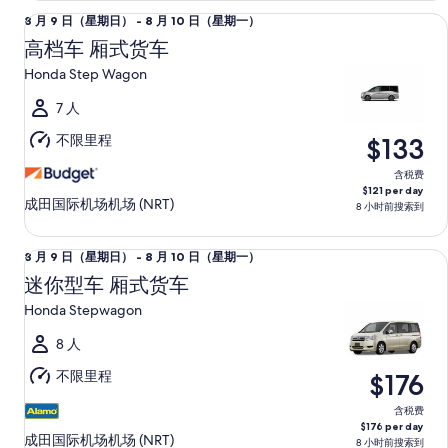
10
高档车 厢式货车 Honda Step Wagon
8
8 月 9 日（星期日） - 8 月 10 日（星期一）
日
月
（星
高档车 厢式货车
9
期
Honda Step Wagon
日
一）
（星
7 人
期
不限里程
$133
日）
至
含税费
$121 per day
8
成田国际机场机场 (NRT)
8 小时前搜索到
月
10
迷你型车 厢式货车 Honda Stepwagon
8
8 月 9 日（星期日） - 8 月 10 日（星期一）
日
月
（星
迷你型车 厢式货车
9
期
Honda Stepwagon
日
一）
（星
8 人
期
不限里程
$176
日）
至
含税费
$176 per day
8
成田国际机场机场 (NRT)
8 小时前搜索到