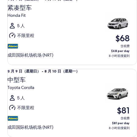
日
月
（星
紧凑型车
9
期
Honda Fit
日
一）
（星
5 人
期
不限里程
$68
日）
至
含税费
$68 per day
8
成田国际机场机场 (NRT)
8 小时前搜索到
月
10
中型车 Toyota Corolla
8
8 月 9 日（星期日） - 8 月 10 日（星期一）
日
月
（星
中型车
9
期
Toyota Corolla
日
一）
（星
5 人
期
不限里程
$81
日）
至
含税费
$81 per day
8
成田国际机场机场 (NRT)
8 小时前搜索到
月