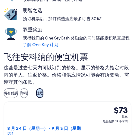
明智之选
预订机票后，加订精选酒店最多可省 30%*
双重奖励
获得我们的 OneKeyCash 奖励金的同时还能累积航空里程
了解 One Key 计划
飞往安科纳的便宜机票
这些是过去七天内可以订到的价格。显示的价格为指定时段
内的单人、往返价格。价格和供应情况可能会有所变动。需
遵守其他条款。
所有优惠
单程
往返
选择瑞安航空航班，8 月 24 日（星期一）从韦策前往安科纳，9 
$73
$73
往
往返
返,
最新报价 19 小时前
最
8 月 24 日（星期一） - 9 月 3 日（星期
四）
新