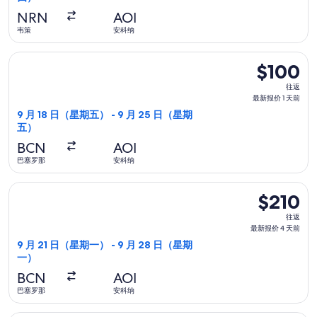
报
NRN
AOI
价
韦策
安科纳
19
选择维罗提航空航班，9 月 18 日（星期五）从巴塞罗那前往安科纳
小
$100
$100
时
往
往返
前
返,
最新报价 1 天前
最
9 月 18 日（星期五） - 9 月 25 日（星期
五）
新
报
BCN
AOI
价
巴塞罗那
安科纳
1
选择汉莎航空航班，9 月 21 日（星期一）从巴塞罗那前往安科纳，
天
$210
$210
前
往
往返
返,
最新报价 4 天前
最
9 月 21 日（星期一） - 9 月 28 日（星期
一）
新
报
BCN
AOI
价
巴塞罗那
安科纳
4