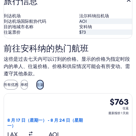
旅行信息
到达机场
法尔科纳拉机场
到达机场国际航协代码
AOI
目的地城市名称
安科纳
往返票价
$73
前往安科纳的热门航班
这些是过去七天内可以订到的价格。显示的价格为指定时段
内的单人、往返价格。价格和供应情况可能会有所变动。需
遵守其他条款。
所有优惠
单程
往返
选择加拿大航空航班，8 月 17 日（星期一）从洛杉矶前往安科纳，
$763
$763
往
往返
返,
最新报价 1 天前
最
8 月 17 日（星期一） - 8 月 24 日（星期
一）
新
报
LAX
AOI