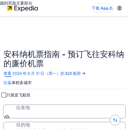
跳到页面主要部分
下载 App
安科纳机票指南 - 预订飞往安科纳
的廉价机票
在
查看 2026 年 8 月 31 日（周一）的 $28 航班
新
往返
单程
多城市
窗
口
中
只搜直飞航班
打
开
出发地
目的地