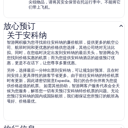
尖锐物品，请将其安全保管在托运行李中。不能将它
们带上飞机。
放心预订
关于安科纳
关于安科纳
智游网积极为您寻找前往安科纳的廉价航班，提供更多的航空公
司、航班时间和更优惠的价格供您选择，其他公司绝对无法比
拟。同时，在您临时决定出发到安科纳的最后关头，智游网会为
您找到价格实惠的机票；而为您提供安科纳酒店的超值预订优
惠，更是不在话下，让您尊享多重优惠。
另外，选择最后一分钟出票到安科纳，可让规划好预算、且在时
间安排上更具弹性的旅客节省更多。由于前往安科纳的特价机票
时有更新，因此请密切留意Expedia。我们的合作伙伴将为您提
供价格超值的机票。 如需其他协助，智游网客户服务代表会全天
候为您服务，解答您一切有关预订安科纳特价机票的问题。无论
您预订安科纳的国内或国际航班，我们都保证您所预订的航班為
最好、价格最优。