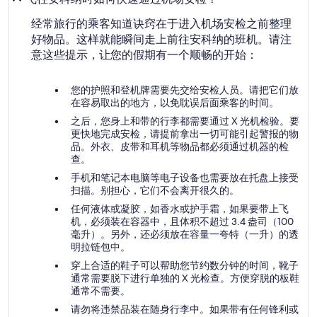
经常旅行的乘客知道诀窍在于进入机场安检之前整理
好物品。这样就能瞬间走上前往安科纳的班机。请注
意这些提示，让您的假期有一个顺畅的开始：
您的护照和登机牌需要先交给安检人员。请把它们放
在容易取出的地方，以免耽误后面乘客的时间。
之后，您身上和带的行李都需要通过 X 光机检验。要
更快地完成安检，请提前拿出一切可能引起警报的物
品。外衣、皮带和耳机等物品都必须通过机器的检
查。
手机和笔记本电脑等电子设备也需要放在托盘上接受
扫描。别担心，它们不会离开很久的。
任何液体或凝胶，如香水或护手霜，如果要带上飞
机，必须装在容器中，且体积不超过 3.4 盎司（100
毫升）。另外，还必须放在容量一夸特（一升）的透
明拉链包中。
穿上合适的鞋子可以帮助您节约数分钟的时间，靴子
通常需要脱下进行单独的 X 光检查。方便穿脱的板鞋
通常不需要。
请勿将违禁品装在随身行李中。如果带有任何锋利或