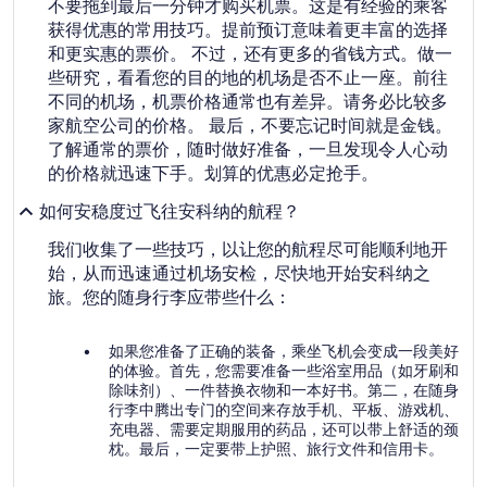
不要拖到最后一分钟才购买机票。这是有经验的乘客
获得优惠的常用技巧。提前预订意味着更丰富的选择
和更实惠的票价。 不过，还有更多的省钱方式。做一
些研究，看看您的目的地的机场是否不止一座。前往
不同的机场，机票价格通常也有差异。请务必比较多
家航空公司的价格。 最后，不要忘记时间就是金钱。
了解通常的票价，随时做好准备，一旦发现令人心动
的价格就迅速下手。划算的优惠必定抢手。
如何安稳度过飞往安科纳的航程？
我们收集了一些技巧，以让您的航程尽可能顺利地开
始，从而迅速通过机场安检，尽快地开始安科纳之
旅。
您的随身行李应带些什么：
如果您准备了正确的装备，乘坐飞机会变成一段美好
的体验。首先，您需要准备一些浴室用品（如牙刷和
除味剂）、一件替换衣物和一本好书。第二，在随身
行李中腾出专门的空间来存放手机、平板、游戏机、
充电器、需要定期服用的药品，还可以带上舒适的颈
枕。最后，一定要带上护照、旅行文件和信用卡。