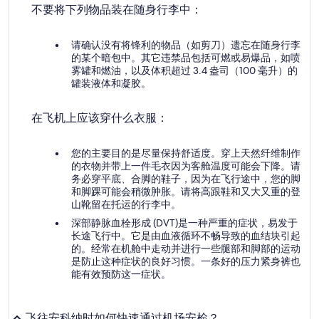
不要将下列物品装在随身行李中：
请确认没有将锋利的物品（如剪刀）遗忘在随身行李
的某个暗包中。其它违禁品包括可燃或易爆品，如喷
雾罐和燃油，以及体积超过 3.4 盎司（100 毫升）的
罐装液体和凝胶。
在飞机上应该穿什么衣服：
您的主要目的是尽量保持舒适度。穿上天然纤维制作
的衣物并带上一件毛衣因为客舱温度可能会下降。请
务必穿平底、合脚的鞋子，因为在飞行途中，您的脚
和脚踝可能会稍微肿胀。请将高跟鞋和又大又重的登
山靴留在托运的行李中。
深部静脉血栓形成 (DVT)是一种严重的症状，易发于
长途飞行中。它是由血液循环不畅导致的血结块引起
的。经常在机舱中走动并进行一些腿部和脚部的运动
是防止这种症状的良好习惯。一条好的压力紧身裤也
能有效预防这一症状。
飞往安科纳时如何快速通过机场安检？