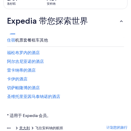
价
洛杉矶
安科纳
1
天
Expedia 带您探索世界
前
住宿
机票
套餐
租车
其他
福松布罗内的酒店
阿尔吉尼亚诺的酒店
雷卡纳蒂的酒店
卡伊的酒店
切萨帕隆博的酒店
圣维托里亚因马泰纳诺的酒店
安捷利史塔西翁的酒店
菲亚斯特拉的酒店
* 适用于 Expedia 会员。
库普拉蒙塔纳的酒店
计划您的旅行
意大利
飞往安科纳的航班