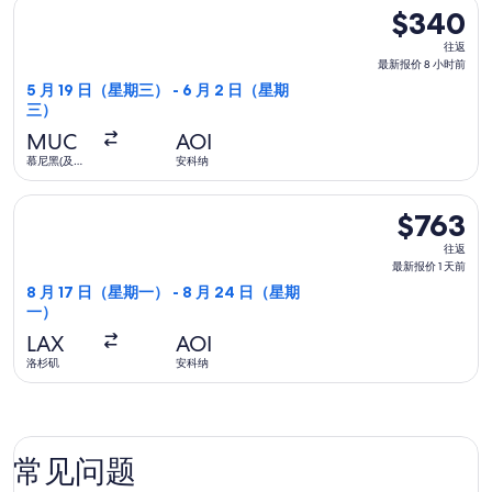
选择多洛米蒂航空航班，5 月 19 日（星期三）从慕尼黑(及邻近
天
$340
$340
前
往
往返
返,
最新报价 8 小时前
最
5 月 19 日（星期三） - 6 月 2 日（星期
三）
新
报
MUC
AOI
价
慕尼黑(及邻
安科纳
近地区)
8
选择加拿大航空航班，8 月 17 日（星期一）从洛杉矶前往安科纳，
小
$763
$763
时
往
往返
前
返,
最新报价 1 天前
最
8 月 17 日（星期一） - 8 月 24 日（星期
一）
新
报
LAX
AOI
价
洛杉矶
安科纳
1
天
前
常见问题