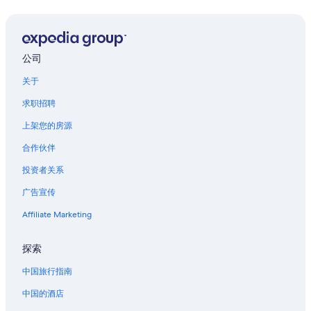
皮切诺贝壳学博物馆附近的酒店
卡斯蒂尼亚诺的酒店
蒙泰乌拉诺的酒店
公司
阿夸拉尼亚的酒店
关于
马切拉塔的酒店
求职招聘
奇维塔诺瓦马尔凯的酒店
Maggioni网球俱乐部附近的酒店
上架您的房源
意大利最狭的巷子的民宿
合作伙伴
克里纳尔多的酒店
投资者关系
Porto Potenza Picena的酒店
广告宣传
科穆南扎的酒店
Affiliate Marketing
加比切马莱的酒店
探索
中国旅行指南
中国的酒店