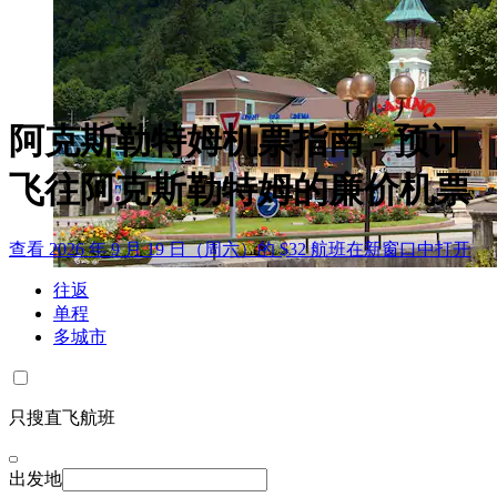
阿克斯勒特姆机票指南 - 预订
飞往阿克斯勒特姆的廉价机票
查看 2026 年 9 月 19 日（周六）的 $32 航班
在新窗口中打开
往返
单程
多城市
只搜直飞航班
出发地