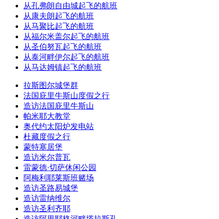
从孔弗朗自由城起飞的航班
从康夫朗起飞的航班
从马聚比起飞的航班
从福尔米盖尔起飞的航班
从圣伯努瓦起飞的航班
从泰河畔伊尔起飞的航班
从马达姆镇起飞的航班
拉斯图尔城堡群
法国庇里牛斯山度假之行
造访法国庇里牛斯山
帕米耶大教堂
奥代约太阳炉发电站
杜藏度假之行
蒙特塞居堡
造访米尔普瓦
雷蒙德·切萨休闲公园
阿梅利耶莱斯班赌场
造访圣路易城堡
造访雷纳维尔
造访圣利齐耶
造访阿里耶格河畔塔拉斯孔