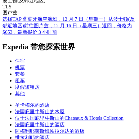
波士顿(及邻近地区)
TLS
图卢兹
选择TAP 葡萄牙航空航班，12 月 7 日（星期一）从波士顿(及
邻近地区)前往图卢兹，12 月 16 日（星期三）返回，价格为
$653，最新报价 3 小时前
Expedia 带您探索世界
住宿
机票
套餐
租车
度假短租房
其他
圣卡梅尔的酒店
法国庇里牛斯山的木屋
位于法国庇里牛斯山的Chateaux & Hotels Collection
法国庇里牛斯山的酒店
阿梅利耶莱斯班帕拉尔达的酒店
维拉利耶的酒店