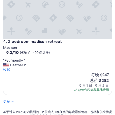
c
l
e
a
n
.
O
w
n
2 bedroom madison retreat
4. 2 bedroom madison retreat
e
Madison
r
9.2
9.2/10
好极了
（30 条点评）
c
分，
o
“
“Pet friendly ”
总
m
P
Heather P.
分
m
e
收起
10，
u
t
每晚 $247
好
n
f
极
新
总价 $282
i
r
了，
价
9 月 1 日 - 9 月 2 日
c
i
（30
格
总价含税款和其他费用
a
e
条
$282
t
n
点
i
更多
d
评）
o
l
n
y
基
基于过去 24 小时内找到的、2 位成人 1 晚住宿的每晚最低价格。价格和供应情况
i