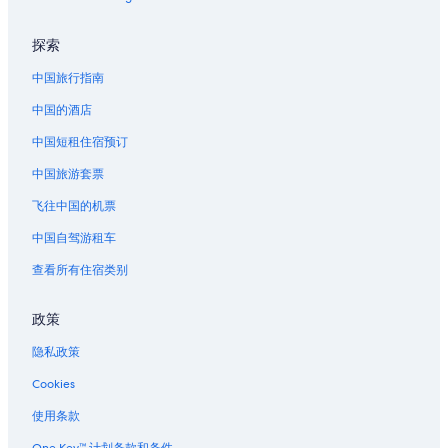
休斯顿的汽车旅馆
探索
休斯顿的私人度假屋
中国旅行指南
休斯顿的别墅
中国的酒店
北阿拉巴马的酒店
中国短租住宿预订
哈维斯特的酒店
中国旅游套票
卡尔曼的酒店
富尔顿戴尔的度假村
飞往中国的机票
裴因堡的民宿
中国自驾游租车
裴因堡的酒店
查看所有住宿类别
阿拉伯的农业旅游旅馆
政策
阿拉伯的酒店
隐私政策
乔·惠勒州立公园附近的酒店
Cookies
新希望的民宿
海登的休旅车露营区
使用条款
马瑞第安威尔的家庭旅馆
One Key™ 计划条款和条件