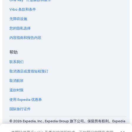
佛罗伦斯的公寓酒店
Vrbo 条款和条件
佛罗伦斯的公寓
无障碍设施
佛罗伦斯的民宿
您的隐私选择
佛罗伦斯的村舍
内容指南和报告内容
位于麦迪逊的 4 星级酒店
帮助
麦迪逊的民宿
黑纳格的民宿
联系我们
瑞斯维尔的酒店
取消酒店或度假短租预订
位于斯科茨伯勒的商务酒店
取消航班
萨默维尔老法院附近的酒店
退款时限
穆迪的村舍
使用 Expedia 优惠券
惠勒国家野生动物保护区游客中心附近的酒店
国际旅行证件
鹤山的家庭旅馆
© 2026 Expedia, Inc., Expedia Group 旗下公司。保留所有权利。Expedia
位于鹤山的经济型酒店
和飞机标志是 Expedia, Inc. 在美国和/或其他国家/地区的商标或注册商
标。 CST# 2029030-50.