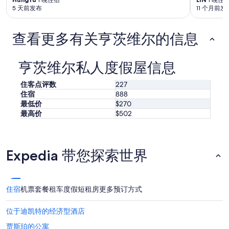
5 天前发布
11 个月前发
查看更多有关亨茨维尔的信息
亨茨维尔私人度假屋信息
住客点评数
227
住宿
888
最低价
$270
最高价
$502
Expedia 带您探索世界
住宿
机票
套餐
租车
度假短租房
更多预订方式
位于迪凯特的经济型酒店
贾斯珀的公寓