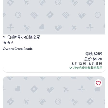
伯德5号小伯德之家
2. 伯德5号小伯德之家
2.5
星
Owens Cross Roads
住
每晚 $289
宿
新
总价 $296
价
8 月 10 日 - 8 月 11 日
格
总价含税款和其他费用
$296
The Corner House