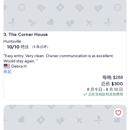
The Corner House
3. The Corner House
Huntsville
10.0
10/10
绝佳
（4 条点评）
分，
“
“Easy entry. Very clean. Owner communication is as excellent.
总
E
Would stay again. ”
分
a
Debra H.
10，
s
收起
绝
y
每晚 $288
佳，
e
（4
新
总价 $300
n
条
价
8 月 9 日 - 8 月 10 日
t
点
格
总价含税款和其他费用
r
评）
$300
y
2 bedroom madison retreat
.
V
e
r
y