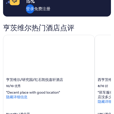
15%
价
i
格
登录
免费注册
n
和
.
供
”
应
情
亨茨维尔热门酒店点评
况
可
亨茨维尔/研究园/红石凯悦嘉轩酒店
西亨茨维
能
会
有
所
变
动。
可
能
需
亨茨维尔/研究园/红石凯悦嘉轩酒店
西亨茨维
遵
守
10/10
优秀
8/10
好
其
"Decent place with good location"
"班车服
他
隐藏详细信息
店没多少距
条
隐藏详细
款。
HungYu
1 晚住宿
LIN
1 晚住