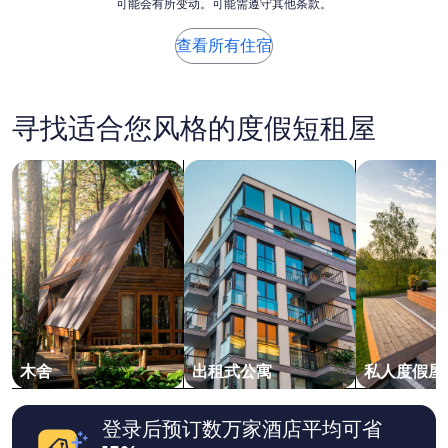
”
可能会有所变动。可能需遵守其他条款。
于
s
过
a
去
查看所有住宿
s
24
e
小
x
时
c
内
寻找适合您风格的度假短租屋
e
找
l
到
l
的、
搜索木舍
搜索出租式公寓
搜索私人度
e
2
n
位
t
成
.
人
W
1
o
晚
u
住
l
宿
d
的
s
每
t
晚
木舍
出租式公寓
私人度假屋
a
最
y
低
a
价
登录后预订数万家酒店平均可省
g
格。
a