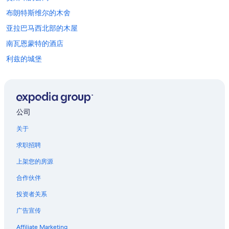
布朗特斯维尔的木舍
亚拉巴马西北部的木屋
南瓦恩蒙特的酒店
利兹的城堡
利兹的公寓式酒店
韦弗的公寓
杰克逊维尔的民宿
公司
位于普罗维登斯的沙滩酒店
关于
希尔斯伯勒的酒店
求职招聘
休斯顿的公寓酒店
上架您的房源
休斯顿的公寓
合作伙伴
休斯顿的民宿
投资者关系
休斯顿的公寓式酒店
广告宣传
休斯顿的家庭旅馆
休斯顿的度假屋
Affiliate Marketing