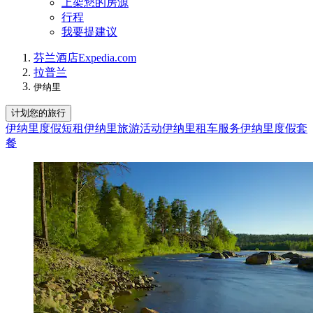
上架您的房源
行程
我要提建议
芬兰
酒店
Expedia.com
拉普兰
伊纳里
计划您的旅行
伊纳里度假短租
伊纳里旅游活动
伊纳里租车服务
伊纳里度假套
餐