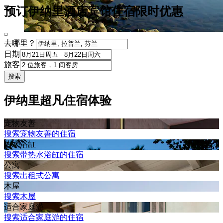
预订伊纳里酒店宾馆住宿限时优惠
去哪里？
日期
旅客
搜索
伊纳里超凡住宿体验
宠物友善
搜索宠物友善的住宿
热水浴缸
搜索带热水浴缸的住宿
公寓
搜索出租式公寓
木屋
搜索木屋
适合家庭游
搜索适合家庭游的住宿