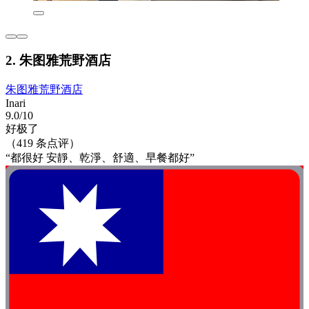
2. 朱图雅荒野酒店
朱图雅荒野酒店
Inari
9.0/10
好极了
（419 条点评）
“都很好 安靜、乾淨、舒適、早餐都好”