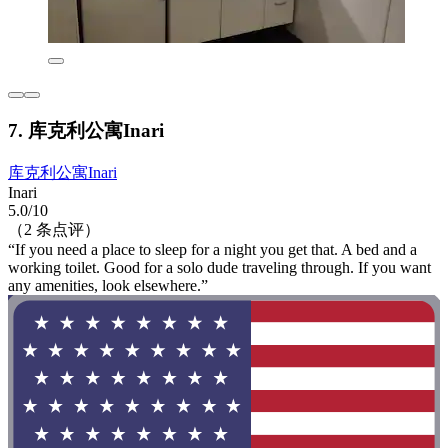
7. 库克利公寓Inari
库克利公寓Inari
Inari
5.0/10
（2 条点评）
“If you need a place to sleep for a night you get that. A bed and a
working toilet. Good for a solo dude traveling through. If you want
any amenities, look elsewhere.”