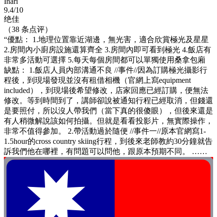
Inari
9.4/10
绝佳
（38 条点评）
“優點： 1.地理位置靠近湖邊，無光害，適合欣賞極光及星星
2.房間內小廚房設施還算齊全 3.房間內即可看到極光 4.飯店有
非常多活動可選擇 5.每天每個房間都可以單獨使用桑拿包廂
缺點： 1.飯店人員內部溝通不良 //事件//因為訂購極光攝影行
程後，到現場發現並沒有租借相機（官網上寫equipment
included），到現場後希望修改，店家回應已經訂購，便無法
修改。等到時間到了，講師卻說被通知行程已經取消，但錢還
是要照付，所以沒人帶我們（當下真的很傻眼），但後來還是
有人稍微解說該如何拍攝。但就是看看投影片，無實際操作，
非常不值得參加。 2.帶活動過於隨便 //事件一//原本官網寫1-
1.5hour的cross country skiing行程，到後來老師教約30分鐘就告
訴我們他在哪裡，有問題可以問他，跟原本預期不同。 ……