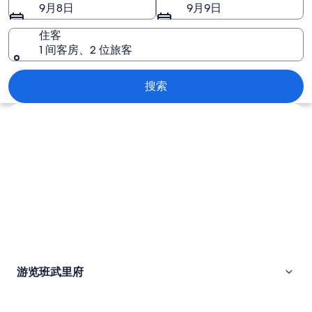
图
9月8日
9月9日
片
住客
1 间客房、2 位旅客
班武里府
搜索
浏览地图
游览班武里府