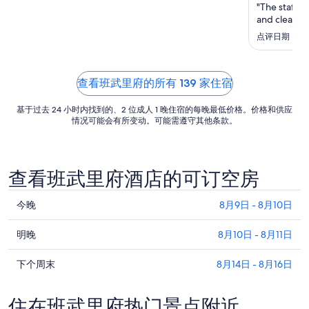
日
"The staff 
and clean. G
的
每
点评日期：2026
晚
价
格
查看班武里府的所有 139 家住宿
总
基于过去 24 小时内找到的、2 位成人 1 晚住宿的每晚最低价格。价格和供应
价
情况可能会有所变动。可能需遵守其他条款。
$75
查看班武里府酒店的可订空房
查
今晚
8月9日 - 8月10日
看
查
班
明晚
8月10日 - 8月11日
看
武
查
班
下个周末
8月14日 - 8月16日
里
看
武
府
班
里
今
住在班武里府热门景点附近