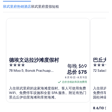
班武里府热销酒店
班武里府度假短租
德埃文达拉沙滩度假村
巴丘大酒店
德埃文达拉沙滩度假村
巴丘大
4
每晚 $69
3.5
out
out
78 Moo 5, Bonok Prachuap
72 Salache
8
总价 $75
Khiri Khan Prachuap Khiri
Khiri Khan
of
of
月
8 月 10 日 - 8 月 11 日
Khan
5
5
10
总价含税款和其他费用
日
入住班武里府的这家海滩度假村。客人可使用免费
入住班武里府
到
WiFi、免费停车设施和全套 SPA 服务。附近有热门
免费停车设
景点丘伊伯里海滩和库努海滩。
国柱神庙。
8
月
8.6
/
10
优秀！
11