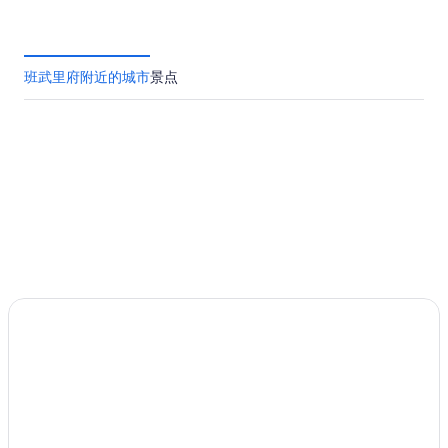
位于华欣的高尔夫酒店
位于华欣的历史风格酒店
华欣的酒店
班武里府附近的城市
景点
华欣的别墅
敦艾努的酒店
湄兰彭的酒店
位于班布里的 3 星级酒店
班布里的民宿
班布里的休旅车露营区
班布里的酒店
班布里的花园酒店
波法伊的酒店
通蒙空的酒店
位于帕克南普兰的高尔夫酒店
华欣夜市附近的酒店