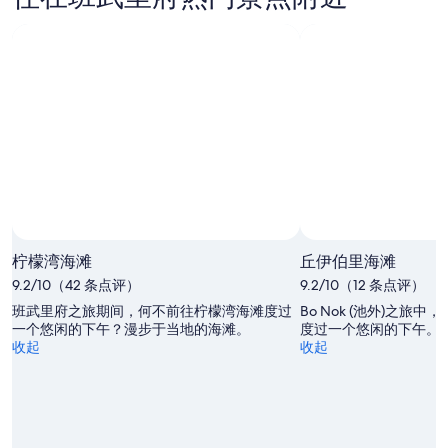
武
府
晚
里
明
的
府
晚
价
下
的
格，
周
价
入
末
格，
住
的
入
日
价
住
期
格，
日
为
入
期
8
住
月
为
日
9
8
柠檬湾海滩
丘伊伯里海滩
日
月
期
9.2/10（42 条点评）
9.2/10（12 条点评）
-
10
为
8
日
8
班武里府之旅期间，何不前往柠檬湾海滩度过
Bo Nok (池外)之旅
月
一个悠闲的下午？漫步于当地的海滩。
-
月
度过一个悠闲的下午。
收起
收起
10
8
14
日
月
日
11
-
日
8
月