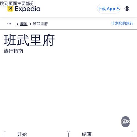
跳到页面主要部分
下载 App
计划您的旅行
泰国
班武里府
班武里府
旅行指南
班
武
里
8
府
开始
结束