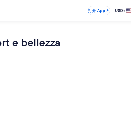
•
打开 App
USD
ort e bellezza