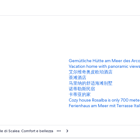
打
Gemütliche Hütte am Meer des Arc
开
打
Vacation home with panoramic views
G
开
打
艾尔维奇奥皮欧珀酒店
e
V
开
打
茶滩酒店
m
a
艾
开
打
马里纳的舒适海滩别墅
ü
c
尔
茶
开
打
诺蒂勒斯民宿
t
a
维
滩
马
开
打
卡蒂亚的家
l
t
奇
酒
里
诺
开
打
Cozy house Rosalba is only 700 meters
i
i
奥
店
纳
蒂
卡
开
打
Ferienhaus am Meer mit Terrasse Ital
c
o
皮
页
的
勒
蒂
C
开
h
n
欧
面
舒
斯
亚
o
F
e
h
珀
的
适
民
的
z
e
H
o
酒
链
海
宿
家
y
r
ole di Scalea: Comfort e bellezza
ü
m
店
接
滩
页
页
h
i
t
e
页
别
面
面
o
e