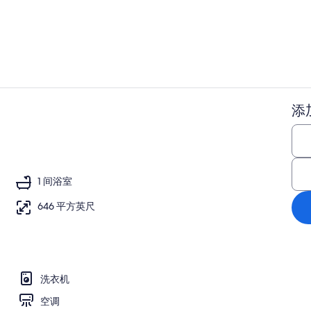
露台
添
住宿内部
1 间浴室
646 平方英尺
洗衣机
空调