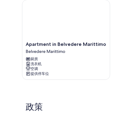
Apartment in Belvedere Marittimo
Apartment
Apartment in Belvedere Marittimo
in
Belvedere Marittimo
Belvedere
厨房
Marittimo
洗衣机
Belvedere
空调
Marittimo
提供停车位
政策