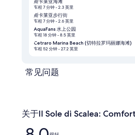
斯卡莱亚海滩
车程 7 分钟
- 2.3 英里
斯卡莱亚步行街
车程 7 分钟
- 2.6 英里
AquaFans 水上公园
车程 18 分钟
- 8.5 英里
Cetraro Marina Beach (切特拉罗玛丽娜海滩)
车程 52 分钟
- 27.2 英里
常见问题
关于Il Sole di Scalea: Comfo
点
8.0
很好