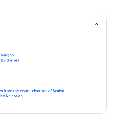
o Magno
 by the sea
 from the crystal clear sea of Scalea
ien Kalabrien