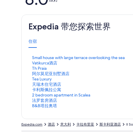
评
Expedia 带您探索世界
住宿
打
Small house with large terrace overlooking the sea
开
打
Vatikurca酒店
S
开
打
Th Praia
m
V
开
打
阿尔莫尼亚别墅酒店
a
a
T
开
打
Tea Luxury
l
t
h
阿
开
打
天瑞木住宅酒店
l
i
P
尔
T
开
打
卡利斯佩拉公寓
h
k
r
莫
e
天
开
打
2 bedroom apartment in Scalea
o
u
a
尼
a
瑞
卡
开
打
法罗套房酒店
u
r
i
亚
L
木
利
2
开
打
B&B塔拉奥塔
s
c
a
别
u
住
斯
b
法
开
e
a
页
墅
x
宅
佩
e
罗
B
w
酒
面
酒
u
酒
拉
d
套
&
Expedia.com
酒店
意大利
卡拉布里亚
斯卡利亚酒店
Il S
i
店
的
店
r
店
公
r
房
B
t
页
链
页
y
页
寓
o
酒
塔