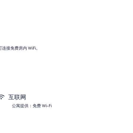
。住客可连接免费房内 WiFi。
调等礼遇，还有免费 WiFi和餐桌等设施/服务。
互联网
公寓提供：免费 Wi-Fi