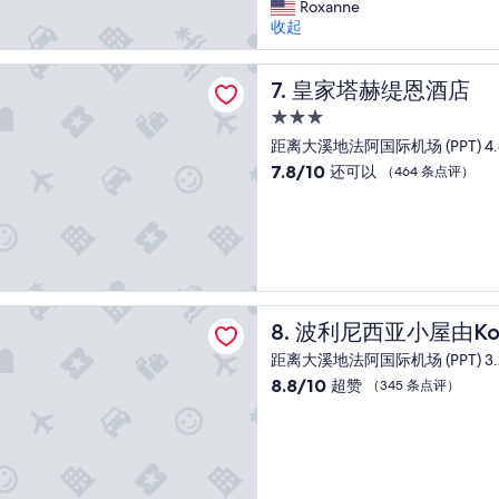
l
l
Roxanne
’
e
o
收起
s
x
c
v
c
a
赫缇恩酒店
e
e
t
皇家塔赫缇恩酒店
7. 皇家塔赫缇恩酒店
r
l
i
y
3.0
l
o
b
星
e
n
距离大溪地法阿国际机场 (PPT) 4.
a
住
n
,
7.8
7.8/10
还可以
（464 条点评）
s
t
c
宿
分，
i
!
l
总
c
M
e
分
,
y
a
10，
w
o
n
还
o
n
,
可
u
l
n
以，
小屋由Kon Tiki
l
y
e
波利尼西亚小屋由Kon Tiki
8. 波利尼西亚小屋由Kon 
（464
d
n
w
条
b
距离大溪地法阿国际机场 (PPT) 3.
e
.
点
e
8.8
8.8/10
超赞
g
C
（345 条点评）
评）
a
分，
a
o
2
总
t
n
s
分
i
s
t
10，
v
:
a
超
e
T
r