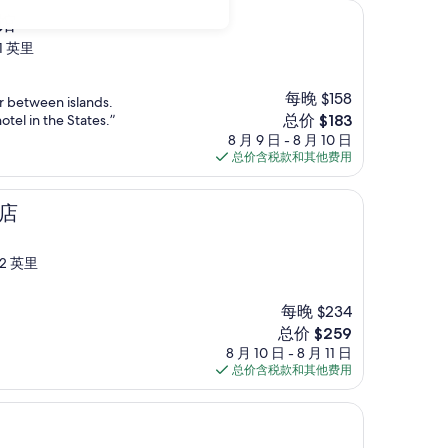
馆
1 英里
每晚 $158
er between islands.
新
hotel in the States.”
总价 $183
价
8 月 9 日 - 8 月 10 日
格
总价含税款和其他费用
$183
酒店
2 英里
每晚 $234
新
总价 $259
价
8 月 10 日 - 8 月 11 日
格
总价含税款和其他费用
$259