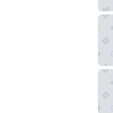
皇家塔
波利尼西亚