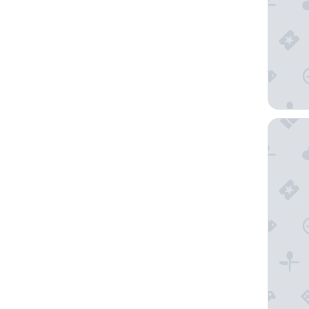
更
新
结
果
塔希提