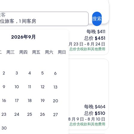
集团
 洲际酒店集团
旅客
 英里
搜索
 位旅客，1 间客房
每晚 $411
2026年9月
新
总价 $451
价
8 月 23 日 - 8 月 24 日
格
总价含税款和其他费用
星
星
星
星
星
星
二
周三
周四
周五
周六
周日
$451
期
期
期
期
期
期
二
三
四
五
六
日
2
3
4
5
6
8 英里
9
10
11
12
13
nd the pool is great,
16
17
18
19
20
ly negative comment
每晚 $464
 that changes extra
新
 .”
总价 $510
23
24
25
26
27
价
8 月 9 日 - 8 月 10 日
格
总价含税款和其他费用
30
$510