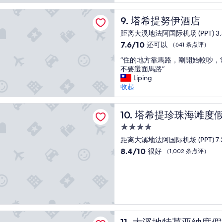
赞，
c
h
h
（345
o
i
努伊酒店
o
塔希提努伊酒店
9. 塔希提努伊酒店
条
m
s
t
点
m
i
距离大溪地法阿国际机场 (PPT) 3.
e
评）
e
s
7.6
l
7.6/10
还可以
（641 条点评）
n
a
分，
i
t
v
“
“住的地方靠馬路，剛開始較吵，
总
n
i
e
住
不要選面馬路”
分
t
s
r
的
Liping
10，
h
t
y
地
收起
还
e
h
,
方
可
S
a
v
靠
以，
t
珍珠海滩度假村
t
e
馬
塔希提珍珠海滩度假村
10. 塔希提珍珠海滩度
（641
a
a
r
路
条
t
4.0
b
y
，
点
e
u
b
星
剛
距离大溪地法阿国际机场 (PPT) 7.
评）
s
f
a
住
開
8.4
8.4/10
.
很好
（1,002 条点评）
f
s
始
宿
分，
”
e
i
較
总
t
c
吵
分
b
r
，
10，
r
o
常
很
e
o
有
好，
a
m
機
（1,002
特莫亚纳度假村
k
.
車
大溪地特莫亚纳度假村
条