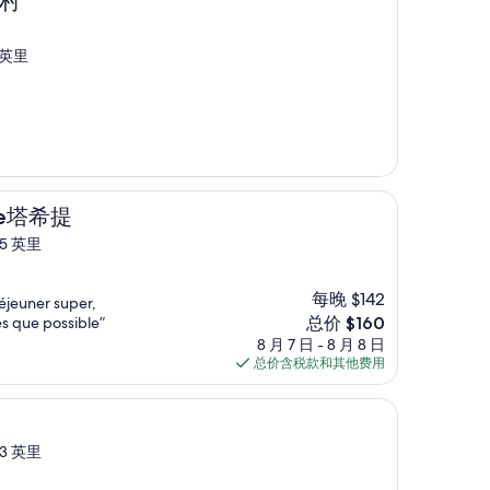
假村
 英里
odge塔希提
5 英里
每晚 $142
déjeuner super,
新
s que possible”
总价 $160
价
8 月 7 日 - 8 月 8 日
格
总价含税款和其他费用
$160
3 英里