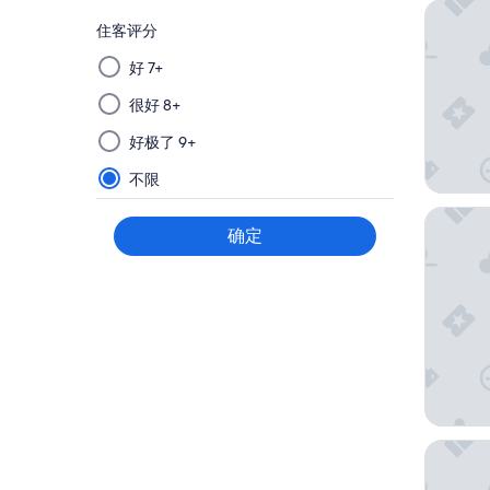
塔希提
住客评分
从
好 7+
该
很好 8+
组
选
好极了 9+
择
筛
不限
选
康提基
条
确定
件
后
应
用，
将
会
在
新
页
麦泰快
面