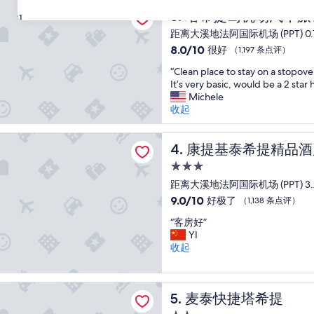
c
点
岛机场汽车旅馆
e
塔希提岛机场汽车旅馆
3. 塔希提岛机场汽车旅
评）
31
h
距离大溪地法阿国际机场 (PPT) 0.
a
8.0
8.0/10
很好
（1,197 条点评）
s
分，
w
“
“Clean place to stay on a stopov
总
o
C
It’s very basic, would be a 2 star 
分
n
l
Michele
10，
d
e
收起
很
e
a
好，
r
n
（1,197
泰希提精品酒店
f
p
康提基泰希提精品酒店
4. 康提基泰希提精品
条
u
l
点
l
3.0
a
评）
v
星
c
距离大溪地法阿国际机场 (PPT) 3.
i
住
e
9.0
9.0/10
好极了
（1,138 条点评）
e
t
宿
分，
w
“
o
“客房好”
总
s
客
s
YI
分
a
房
t
收起
10，
n
好
a
好
d
”
y
极
t
o
捷塔希提
了，
h
麦泰快捷塔希提
5. 麦泰快捷塔希提
n
（1,138
e
a
条