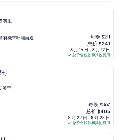
$131
5 英里
每晚 $211
常有機車呼嘯而過，
新
总价 $241
价
8 月 16 日 - 8 月 17 日
格
总价含税款和其他费用
$241
假村
3 英里
每晚 $367
新
总价 $405
价
8 月 22 日 - 8 月 23 日
格
总价含税款和其他费用
$405