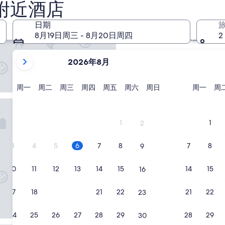
洲际度假村 塔希提 洲际酒店
1. 洲际度假村 塔希提
附近酒店
4.0
日期
星
距离大溪地法阿国际机场 (PPT) 1
8月19日周三 - 8月20日周四
2
住
8.8
8.8/10
超赞
（1,001 条点评）
宿
分，
当
总
2026年8月
分
前
10，
显
超
示
星
星
星
星
星
星
星
星
周一
周二
周三
周四
周五
周六
周日
周一
周
赞，
期
期
期
期
期
期
期
期
月
（1,001
塔希提酒店
一
二
三
四
五
六
日
一
希尔顿塔希提酒店
份
2. 希尔顿塔希提酒店
条
点
为
1
4.0
1
2
评）
2026
星
距离大溪地法阿国际机场 (PPT) 1.
年
住
3
4
5
6
7
8
7
8
8.8
9
8.8/10
超赞
（1,006 条点评）
August
宿
分，
“
“The place has wonderful views a
和
总
10
11
12
13
14
15
14
15
16
T
service overall excellent! My on
分
2026
h
is that a buffet breakfast for $55
10，
年
e
for an herbal tea is a bit too much
超
17
18
19
20
21
22
21
22
23
September。
p
Ximena
赞，
l
收起
（1,006
24
25
26
27
28
29
28
29
30
a
条