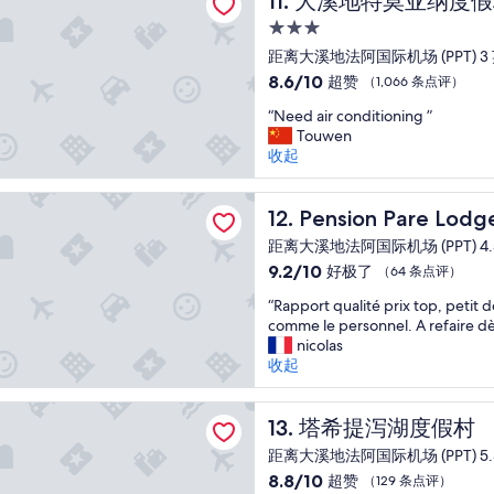
11. 大溪地特莫亚纳度
f
T
呼
点
3.0
a
h
嘯
评）
s
e
星
而
距离大溪地法阿国际机场 (PPT) 3
t
r
過
住
8.6
8.6/10
超赞
（1,066 条点评）
f
e
，
宿
分，
o
w
不
“
“Need air conditioning ”
总
r
a
要
N
Touwen
分
$
s
選
e
收起
10，
5
a
面
e
超
5
d
馬
d
赞，
n Pare Lodge塔希提
t
e
路
a
Pension Pare Lodge塔希提
12. Pension Pare L
（1,066
h
s
”
i
条
距离大溪地法阿国际机场 (PPT) 4.
a
k
r
点
t
,
9.2
9.2/10
好极了
（64 条点评）
c
评）
c
b
分，
o
“
“Rapport qualité prix top, petit 
h
u
总
n
R
comme le personnel. A refaire dè
a
t
分
d
a
nicolas
n
n
10，
i
p
收起
g
o
好
t
p
e
o
极
i
o
s
u
了，
泻湖度假村
o
r
塔希提泻湖度假村
13. 塔希提泻湖度假村
e
t
（64
n
t
x
l
条
i
距离大溪地法阿国际机场 (PPT) 5.
q
t
e
点
n
8.8
8.8/10
超赞
（129 条点评）
u
r
t
评）
g