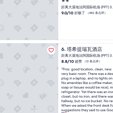
2.0
p
s
点
o
星
距离大溪地法阿国际机场 (PPT) 3.
t
评）
o
住
o
9.0
9.0/10
好极了
（482 条点评）
l
p
宿
分，
i
o
总
s
v
分
g
e
10，
r
r
好
e
b
极
a
e
了，
瑞瓦酒店
t
塔希提瑞瓦酒店
6. 塔希提瑞瓦酒店
t
（482
,
w
条
s
距离大溪地法阿国际机场 (PPT) 3.
e
点
e
8.8
8.8/10
超赞
（12 条点评）
e
评）
r
分，
n
v
“
“Pros: good location, clean, new. 
总
i
i
P
very basic room. There was a desk
分
s
c
r
plug in a laptop, and no lights o
10，
l
e
o
No amenities like a coffee maker, t
超
a
o
s
soap or tissues would be nice), 
赞，
n
v
:
refrigerator. Yet there was an iro
（12
d
e
g
closet, but no iron, and there was
条
s
r
o
hallway, but no ice bucket. No re
点
.
a
o
When we asked the front desk fo
评）
I
l
d
suggestions they said to use G
t