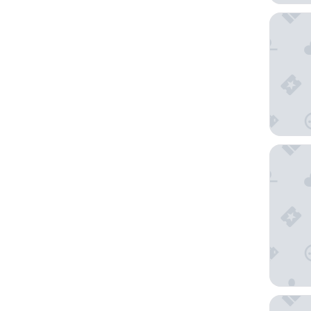
塔希提
塔希提
大溪地