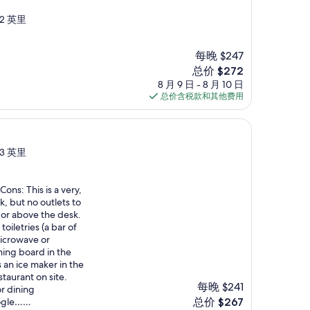
2 英里
每晚 $247
新
总价 $272
价
8 月 9 日 - 8 月 10 日
格
总价含税款和其他费用
$272
3 英里
Cons: This is a very,
, but no outlets to
n or above the desk.
oiletries (a bar of
microwave or
ning board in the
 an ice maker in the
staurant on site.
每晚 $241
r dining
新
oogle……
总价 $267