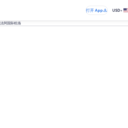
•
打开 App
USD
地法阿国际机场