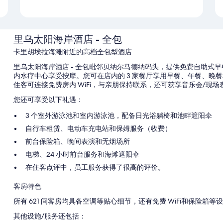
里乌太阳海岸酒店 - 全包
卡里胡埃拉海滩附近的高档全包型酒店
里乌太阳海岸酒店 - 全包毗邻贝纳尔马德纳码头，提供免费自助式
内水疗中心享受按摩。您可在店内的 3 家餐厅享用早餐、午餐、晚
住客可连接免费房内 WiFi，与亲朋保持联系，还可获享音乐会/现场
您还可享受以下礼遇：
3 个室外游泳池和室内游泳池，配备日光浴躺椅和池畔遮阳伞
自行车租赁、电动车充电站和保姆服务（收费）
前台保险箱、晚间表演和无烟场所
电梯、24 小时前台服务和海滩遮阳伞
在住客点评中，员工服务获得了很高的评价。
客房特色
所有 621 间客房均具备空调等贴心细节，还有免费 WiFi和保险箱等
其他设施/服务还包括：