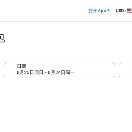
•
打开 App
USD
包
日期