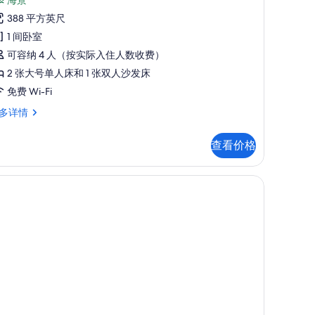
型
点
套
388 平方英尺
评)
,
1 间卧室
阳
可容纳 4 人（按实际入住人数收费）
,
2 张大号单人床和 1 张双人沙发床
海
免费 Wi-Fi
景
多详情
的
查看价格
所
,
有
,
照
片