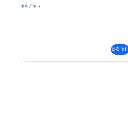
所
家
更多详情
庭
有
房,
照
阳
台
片
更
多
信
息
查看价