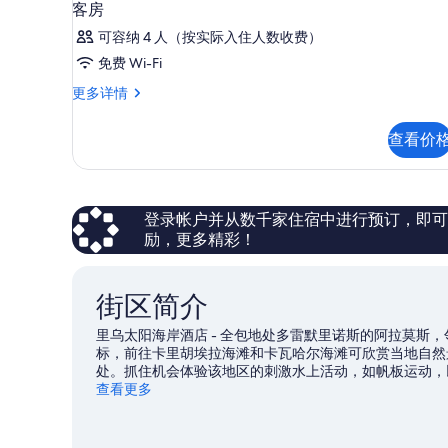
客房
可容纳 4 人（按实际入住人数收费）
免费 Wi-Fi
客
更多详情
房
更
查看价
多
信
息
登录帐户并从数千家住宿中进行预订，即可获得
励，更多精彩！
街区简介
里乌太阳海岸酒店 - 全包地处多雷默里诺斯的阿拉莫斯
标，前往卡里胡埃拉海滩和卡瓦哈尔海滩可欣赏当地自然
处。抓住机会体验该地区的刺激水上活动，如帆板运动，
查看更多