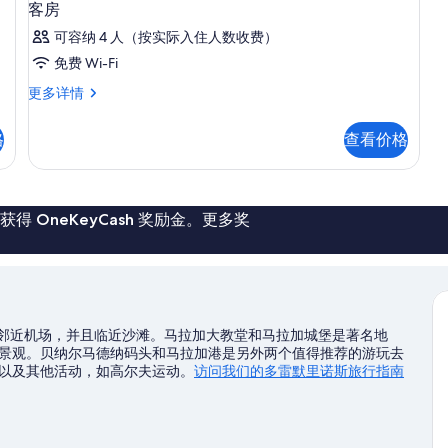
客房
可容纳 4 人（按实际入住人数收费）
免费 Wi-Fi
客
更多详情
房
更
格
查看价格
多
信
息
 OneKeyCash 奖励金。更多奖
，邻近机场，并且临近沙滩。马拉加大教堂和马拉加城堡是著名地
景观。贝纳尔马德纳码头和马拉加港是另外两个值得推荐的游玩去
以及其他活动，如高尔夫运动。
访问我们的多雷默里诺斯旅行指南