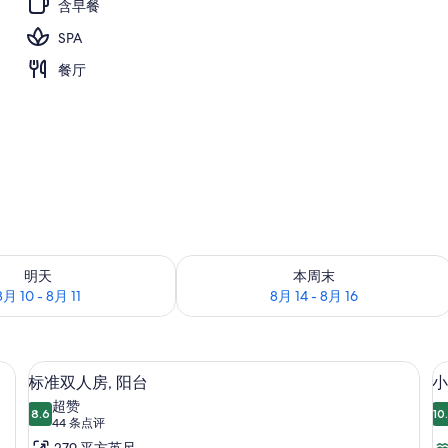
含早餐
SPA
3 室外游泳池，池畔遮阳伞，日光浴躺椅
餐厅
况：8月 10 - 8月 11
查看本周末的空房情况：8月 14 - 8月 1
明天
本周末
8月 10 - 8月 11
8月 14 - 8月 16
客房内保险箱、婴儿床、免费 WiFi、
显
4
标准双人房, 阳台
小
示
超赞
8.6
10
8.6 分，满分 10 分
标
(44
44 条点评
条
279 平方英尺