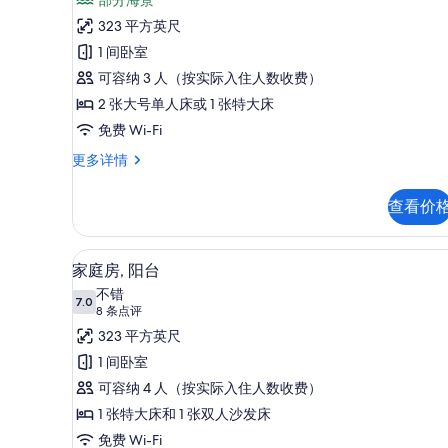
人
选
点
房,
323 平方英尺
条
评)
阳
1 间卧室
件
台,
可容纳 3 人（按实际入住人数收费）
部
2 张大号单人床或 1 张特大床
分
免费 Wi-Fi
海
双
更多详情
人
景
房,
查看价
的
阳
台,
所
部
客房内保险箱、婴儿床、免费 Wi
显
有
5
分
家庭房, 阳台
示
海
照
不错
景
7.0
7.0 分，满分 10 分
家
(8
片
8 条点评
更
条
庭
323 平方英尺
多
点
信
房,
1 间卧室
息
评)
阳
可容纳 4 人（按实际入住人数收费）
台
1 张特大床和 1 张双人沙发床
的
免费 Wi-Fi