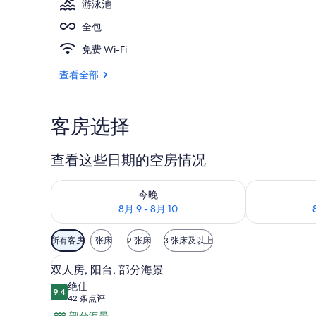
游泳池
全包
室内游泳池，
免费 Wi-Fi
查看全部
客房选择
查看这些日期的空房情况
查看今晚的空房情况：8月 9 - 8月 10
查看明天的空房情
今晚
8月 9 - 8月 10
可
所有客房
1 张床
2 张床
3 张床及以上
用
客房景观
显
的
5
双人房, 阳台, 部分海景
示
客
绝佳
9.4
房
9.4 分，满分 10 分
双
(42
42 条点评
筛
条
部分海景