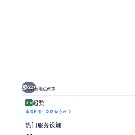
酒
店
-
全
包
的
照
片
库
62+
概述
客房
地点
政策
点
超赞
8.6
8.6/10
评
查看所有 1,002 条点评
热门服务设施