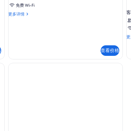
分
免费 Wi-Fi
客
海
双
更多详情
人
景
房,
(Sofa
阳
Bed)
台,
客
更
部
的
房
分
更
所
格
查看价格
海
多
景
有
信
(Sofa
息
照
Bed)
更
片
多
信
息