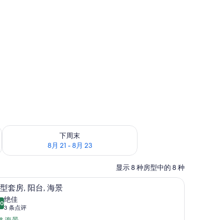
6
查看下周末的空房情况：8月 21 - 8月 23
下周末
8月 21 - 8月 23
显示 8 种房型中的 8 种
床单
客房内保险箱、婴儿床、免费 WiFi、床单
显
5
型套房, 阳台, 海景
示
绝佳
.0
10.0 分，满分 10 分
小
(3
3 条点评
条
海景