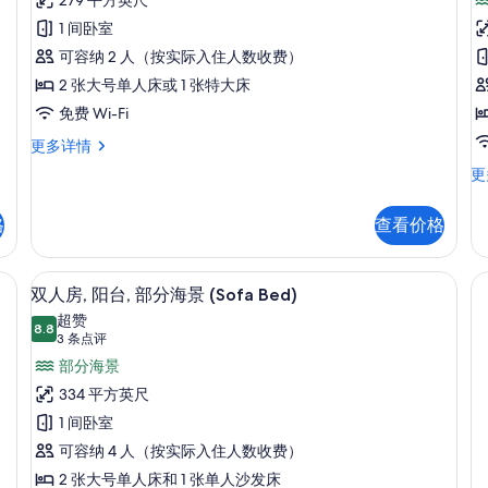
准
点
双
1 间卧室
评)
人
可容纳 2 人（按实际入住人数收费）
房
房,
2 张大号单人床或 1 张特大床
阳
免费 Wi-Fi
台
台
标
更多详情
准
的
小
更
双
型
所
人
套
房,
格
查看价格
有
房
阳
阳
照
台
台
Fi、床单
客房景观
显
更
片
6
海
双人房, 阳台, 部分海景 (Sofa Bed)
多
示
景
超赞
信
8.8
更
8.8 分，满分 10 分
双
(3
3 条点评
息
多
条
人
部分海景
信
点
息
房,
334 平方英尺
评)
阳
1 间卧室
台,
可容纳 4 人（按实际入住人数收费）
部
2 张大号单人床和 1 张单人沙发床