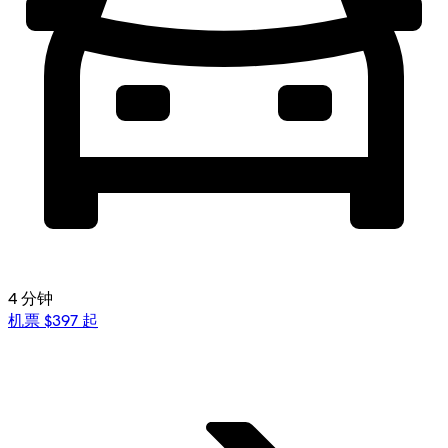
4 分钟
机票 $397 起