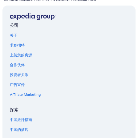
位于阿布扎比酋长国的家庭式酒店
位于阿布扎比酋长国的高尔夫酒店
位于阿布扎比酋长国的豪华酒店
公司
阿布扎比酋长国的酒店
关于
阿布扎比酋长国的青年旅舍
求职招聘
哈里发公园附近的酒店
上架您的房源
萨迪亚特岛的酒店
合作伙伴
位于艾尔里姆岛的Shangri-La Hotels and Resorts
投资者关系
广告宣传
Affiliate Marketing
探索
中国旅行指南
中国的酒店