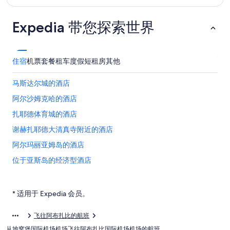
Expedia 带您探索世界
住宿
机票
套餐
租车
度假短租房
其他
马斯达尔城的酒店
阿尔沙姆克哈的酒店
扎耶德体育城的酒店
谢赫扎耶德大清真寺附近的酒店
阿尔玛丽亚姆岛的酒店
位于亚斯岛的经济型酒店
亚斯岛的酒店
阿布扎比酋长国的公寓酒店
* 适用于 Expedia 会员。
阿布扎比酋长国的公寓
飞往阿布扎比的航班
位于阿布扎比酋长国的娱乐场酒店
从地窝堡国际机场机场飞往阿布扎比国际机场机场的航班