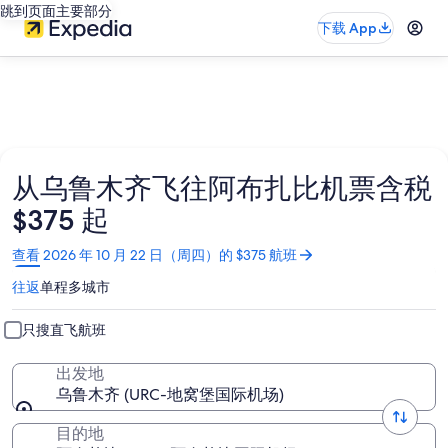
跳到页面主要部分
下载 App
从乌鲁木齐飞往阿布扎比机票含税
$375 起
在
查看 2026 年 10 月 22 日（周四）的 $375 航班
新
往返
单程
多城市
窗
口
中
只搜直飞航班
打
开
出发地
乌鲁木齐 (URC-地窝堡国际机场)
目的地