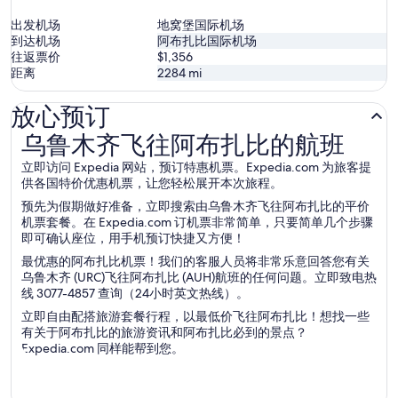
出发机场
地窝堡国际机场
到达机场
阿布扎比国际机场
往返票价
$1,356
距离
2284
mi
放心预订
乌鲁木齐飞往阿布扎比的航班
乌鲁木齐飞往阿布扎比的航班
立即访问 Expedia 网站，预订特惠机票。Expedia.com 为旅客提
供各国特价优惠机票，让您轻松展开本次旅程。
预先为假期做好准备，立即搜索由乌鲁木齐飞往阿布扎比的平价
机票套餐。在 Expedia.com 订机票非常简单，只要简单几个步骤
即可确认座位，用手机预订快捷又方便！
最优惠的阿布扎比机票！我们的客服人员将非常乐意回答您有关
乌鲁木齐 (URC)飞往阿布扎比 (AUH)航班的任何问题。立即致电热
线 3077-4857 查询（24小时英文热线）。
立即自由配搭旅游套餐行程，以最低价飞往阿布扎比！想找一些
有关于阿布扎比的旅游资讯和阿布扎比必到的景点？
Expedia.com 同样能帮到您。