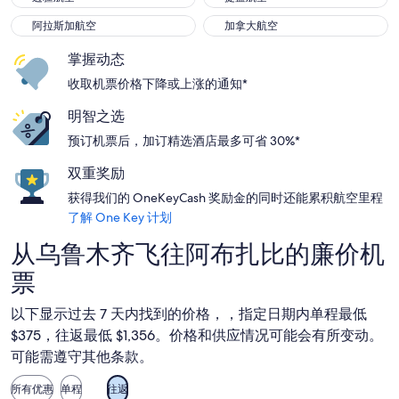
阿拉斯加航空
加拿大航空
阿拉斯加航空
加拿大航空
掌握动态
收取机票价格下降或上涨的通知*
明智之选
预订机票后，加订精选酒店最多可省 30%*
双重奖励
获得我们的 OneKeyCash 奖励金的同时还能累积航空里程
了解 One Key 计划
从乌鲁木齐飞往阿布扎比的廉价机
票
以下显示过去 7 天内找到的价格，，指定日期内单程最低
$375，往返最低 $1,356。价格和供应情况可能会有所变动。
可能需遵守其他条款。
所有优惠
单程
往返