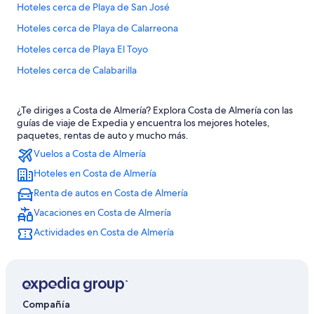
Hoteles cerca de Playa de San José
Hoteles cerca de Playa de Calarreona
Hoteles cerca de Playa El Toyo
Hoteles cerca de Calabarilla
Hoteles cerca de Playa Puerto del Rey
¿Te diriges a Costa de Almería? Explora Costa de Almería con las
Hoteles cerca de Playa del Rafal
guías de viaje de Expedia y encuentra los mejores hoteles,
Hoteles en La Garrofa
paquetes, rentas de auto y mucho más.
Vuelos a Costa de Almería
Hoteles cerca de Playa de los Genoveses
Hoteles en Costa de Almería
Renta de autos en Costa de Almería
Vacaciones en Costa de Almería
Actividades en Costa de Almería
Compañía