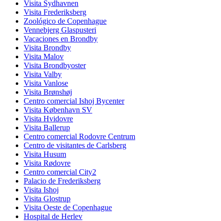
Visita Sydhavnen
Visita Frederiksberg
Zoológico de Copenhague
Vennebjerg Glaspusteri
Vacaciones en Brondby
Visita Brondby
Visita Malov
Visita Brondbyoster
Visita Valby
Visita Vanlose
Visita Brønshøj
Centro comercial Ishoj Bycenter
Visita København SV
Visita Hvidovre
Visita Ballerup
Centro comercial Rodovre Centrum
Centro de visitantes de Carlsberg
Visita Husum
Visita Rødovre
Centro comercial City2
Palacio de Frederiksberg
Visita Ishoj
Visita Glostrup
Visita Oeste de Copenhague
Hospital de Herlev