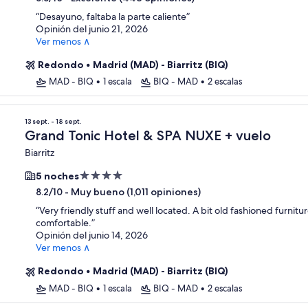
3.0
“
Desayuno, faltaba la parte caliente
”
estrellas
Opinión del junio 21, 2026
Ver menos ∧
Redondo
•
Madrid (MAD) - Biarritz (BIQ)
MAD - BIQ
•
1 escala
BIQ - MAD
•
2 escalas
13 sept. - 18 sept.
Grand Tonic Hotel & SPA NUXE + vuelo
Biarritz
Propiedad
5 noches
de
-
Muy bueno (1,011 opiniones)
8.2/10
4.0
“
Very friendly stuff and well located. A bit old fashioned furnitu
estrellas
comfortable.
”
Opinión del junio 14, 2026
Ver menos ∧
Redondo
•
Madrid (MAD) - Biarritz (BIQ)
MAD - BIQ
•
1 escala
BIQ - MAD
•
2 escalas