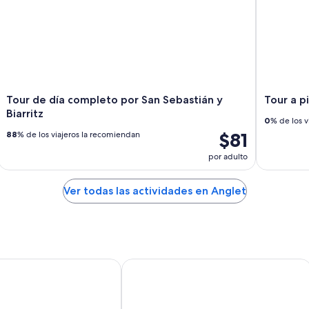
Tour de día completo por San Sebastián y
Tour a p
Biarritz
0
% de los v
$81
88
% de los viajeros la recomiendan
por adulto
Ver todas las actividades en Anglet
Anglet Aeroport
Novotel Resort & Spa Biarritz Anglet