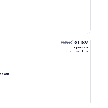
$1,189
$1,328
por persona
precio hace 1 día
res but