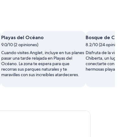
Playas del Océano
Bosque de Chiberta
9.0/10 (2 opiniones)
8.2/10 (24 opiniones)
Cuando visites Anglet, incluye en tus planes
Disfruta de la vida al aire 
pasar una tarde relajada en Playas del
Chiberta, un lugar de Angle
r
Océano. La zona te espera para que
conectarte con la naturalez
recorras sus parques naturales y te
hermosas playas y el mar de
maravilles con sus increíbles atardeceres.
 por Bayona