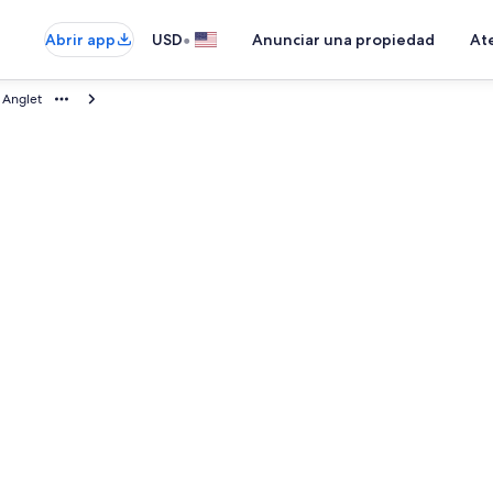
•
Abrir app
USD
Anunciar una propiedad
Ate
Anglet