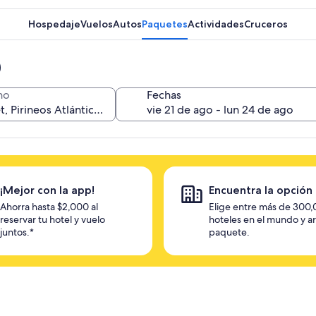
Hospedaje
Vuelos
Autos
Paquetes
Actividades
Cruceros
no
Fechas
¡Mejor con la app!
Encuentra la opción 
Ahorra hasta $2,000 al
Elige entre más de 300
reservar tu hotel y vuelo
hoteles en el mundo y a
juntos.*
paquete.