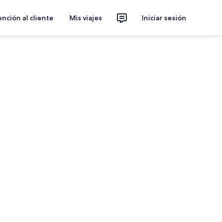
nción al cliente
Mis viajes
Iniciar sesión