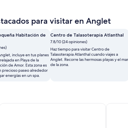
tacados para visitar en Anglet
Pequeña Habitación de
Centro de Talasoterapia Atlanthal
7.8/10 (24 opiniones)
nes)
Haz tiempo para visitar Centro de
Talasoterapia Atlanthal cuando viajes a
nglet, incluye en tus planes
Anglet. Recorre las hermosas playas y el ma
relajada en Playa de la
de la zona.
ión de Amor. Esta zona es
un precioso paseo alrededor
gar energías en un spa.
Juan de Luz
Tour de día completo por San Sebastián y Biarritz
Tour a pie