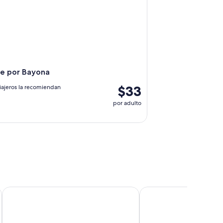
ie por Bayona
$33
iajeros la recomiendan
por adulto
Brindos, Lac & Château
Hotel Maison Chiberta