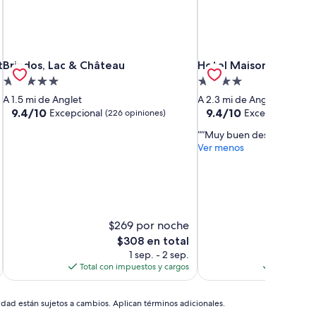
Brindos, Lac & Château
Hotel Maison Chiberta
t
Brindos, Lac & Château
Hotel Maison Chibert
Propiedad
Propiedad
de
de
A 1.5 mi de Anglet
A 2.3 mi de Anglet
5.0
4.0
9.4
9.4
9.4/10
9.4/10
Excepcional
Excepcional
(226 opiniones)
(92 
de
de
estrellas
estrellas
“Muy buen desayuno ”
10,
10,
Ver menos
Excepcional,
Excepcional,
(226
(92
opiniones)
opiniones)
$269 por noche
$
El
$308 en total
precio
1 sep. - 2 sep.
2
actual
Total con impuestos y cargos
Total con 
es
de
$308
idad están sujetos a cambios. Aplican términos adicionales.