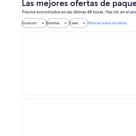
Las mejores ofertas de paque
Precios encontrados en las últimas 48 horas. Haz clic en el an
Duración
Estrellas
Clase
Eliminar todos los filtros
Hôtel Jules Verne Biarritz
Les Hortensias Du Lac - Fontenille Collection