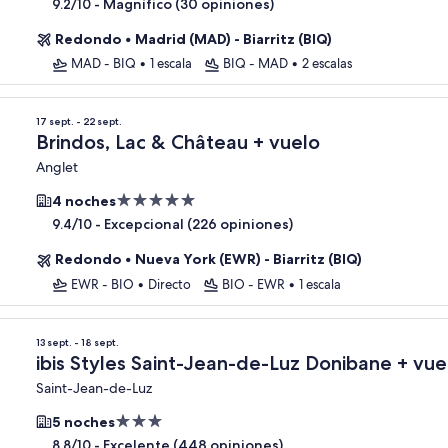
de
-
Magnífico (30 opiniones)
9.2/10
4.0
Redondo
•
Madrid (MAD) - Biarritz (BIQ)
estrellas
MAD - BIQ
•
1 escala
BIQ - MAD
•
2 escalas
17 sept. - 22 sept.
Brindos, Lac & Château + vuelo
Anglet
Propiedad
4 noches
de
-
Excepcional (226 opiniones)
9.4/10
5.0
Redondo
•
Nueva York (EWR) - Biarritz (BIQ)
estrellas
EWR - BIO
•
Directo
BIO - EWR
•
1 escala
13 sept. - 18 sept.
ibis Styles Saint-Jean-de-Luz Donibane + vue
Saint-Jean-de-Luz
Propiedad
5 noches
de
-
Excelente (448 opiniones)
8.8/10