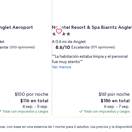
Anglet Aeroport
Novotel Resort & Spa Biarritz Anglet
 Anglet Aeroport
Novotel Resort & Spa Biarritz Angle
Propiedad
de
let
A 0.6 mi de Anglet
4.0
8.6
8.6/10
lente
Excelente
(333 opiniones)
(571 opiniones)
de
estrellas
“La habitación estaba limpia y el personal
10,
fue muy atento”
Excelente,
Ver menos
(571
opiniones)
$100 por noche
$161 por noche
El
El
$116 en total
$186 en total
precio
precio
4 sep. - 5 sep.
6 sep. - 7 sep.
actual
actual
Total con impuestos y cargos
Total con impuestos y cargos
es
es
de
de
$116
$186
as, con base en una estancia de 1 noche para 2 adultos. Los precios y la disponibil