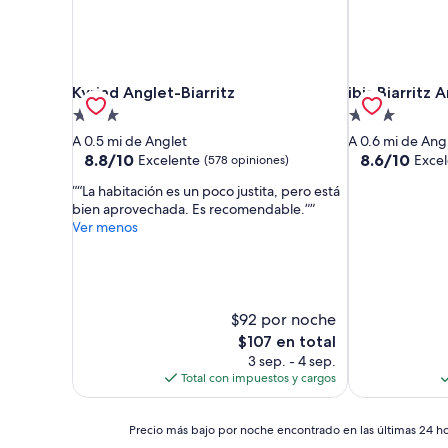
Kyriad Anglet-Biarritz
ibis Biarritz 
Kyriad Anglet-Biarritz
ibis Biarritz
Propiedad
Propiedad
de
de
A 0.5 mi de Anglet
A 0.6 mi de Ang
3.0
3.0
8.8
8.6
8.8/10
8.6/10
Excelente
Exce
(578 opiniones)
de
de
estrellas
estrellas
“La habitación es un poco justita, pero está
10,
10,
bien aprovechada. Es recomendable.”
Excelente,
Excelente,
Ver menos
(578
(333
opiniones)
opiniones)
$92 por noche
El
$107 en total
precio
3 sep. - 4 sep.
actual
Total con impuestos y cargos
es
de
Precio
$107
Precio más bajo por noche encontrado en las últimas 24 hor
más