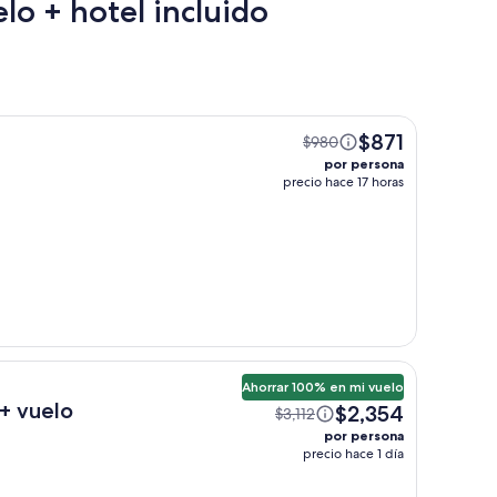
lo + hotel incluido
$871
$980
por persona
precio hace 17 horas
Ahorrar 100% en mi vuelo
 + vuelo
$2,354
$3,112
por persona
precio hace 1 día