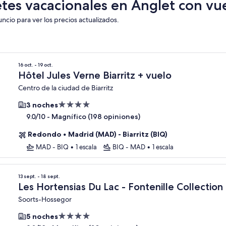
tes vacacionales en Anglet con vue
uncio para ver los precios actualizados.
16 oct. - 19 oct.
Hôtel Jules Verne Biarritz + vuelo
Centro de la ciudad de Biarritz
Propiedad
3 noches
de
-
Magnífico (198 opiniones)
9.0/10
4.0
Redondo
•
Madrid (MAD) - Biarritz (BIQ)
estrellas
MAD - BIQ
•
1 escala
BIQ - MAD
•
1 escala
13 sept. - 18 sept.
Les Hortensias Du Lac - Fontenille Collection
Soorts-Hossegor
Propiedad
5 noches