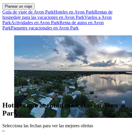
Planear un viaje
Guía de viaje de Avon Park
Hoteles en Avon Park
Rentas de
hospedaje para las vacaciones en Avon Park
Vuelos a Avon
Park
Actividades en Avon Park
Renta de autos en Avon
Park
Paquetes vacacionales en Avon Park
Hoteles que aceptan mascotas en Avon
Park
Selecciona las fechas para ver las mejores ofertas