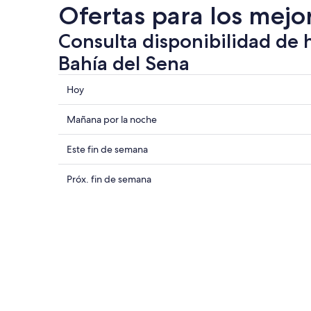
Ofertas para los mejo
Consulta disponibilidad de 
Bahía del Sena
Consultar
Hoy
los
precios
Consultar
Mañana por la noche
cerca
precios
de
cerca
Consultar
Este fin de semana
Bahía
de
precios
del
Bahía
cerca
Consultar
Próx. fin de semana
Sena
del
de
precios
para
Sena
Bahía
cerca
hoy,
para
del
de
6
mañana
Sena
Bahía
ago
por
para
del
-
la
este
Sena
7
noche,
fin
para
ago
7
de
el
ago
semana,
próximo