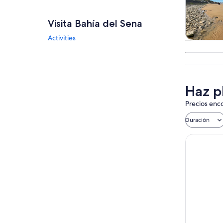
Visita Bahía del Sena
Activities
Tours
excursio
un d
Haz p
Precios enco
Duración