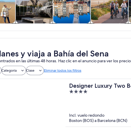
 y
Cultura e historia
Tours privados y
Aventura y
nes de
personalizados
actividades al
ía
aire libre
lanes y viaja a Bahía del Sena
ntrados en las últimas 48 horas. Haz clic en el anuncio para ver los precio
Categoría
Clase
Eliminar todos los filtros
Designer Luxury Two 
4
out
of
5
Incl. vuelo redondo
Boston (BOS) a Barcelona (BCN)