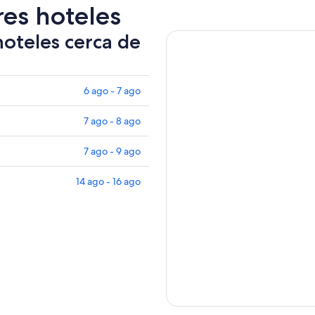
una
res hoteles
nuev
pest
hoteles cerca de
6 ago - 7 ago
7 ago - 8 ago
7 ago - 9 ago
14 ago - 16 ago