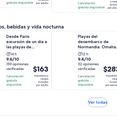
es
de
con
y car
5
horas
gratuita disponible
Cancelación
por adulto
inclui
de
$114.
3
gratuita disponible
opiniones
por adu
$68.
por
opiniones
por
adulto
adult
s, bebidas y vida nocturna
s: excursión de un día a las playas de Normandía y al cementeri
Playas del desembarco de Normand
Desde París:
Playas del
excursión de un día a
desembarco de
las playas de
Normandía: Omaha,
Normandía y al
el Cementerio
La
La
14 h
12 h
cementerio ...
Estadounidense y d.
9.6
9.4
9.6/10
9.4/10
actividad
actividad
de
159 opiniones
de
32 opiniones
dura
dura
El
$163
El
$28
verificadas
verificadas
10
10
14
12
precio
precio
con
con
horas
horas
impuestos y
impuesto
Cancelación
Cancelación
es
es
cargos
car
159
32
gratuita
gratuita
incluidos
inclui
de
de
disponible
disponible
por adulto
por pers
opiniones
opiniones
$163.
$283.
por
por
adulto
person
Se
Ver todas
abrir
en