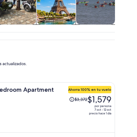
Alimentos,
Traslados
Actividades
Espectá
bebidas y vida
acuáticas
conci
nocturna
s actualizados.
Bedroom Apartment
Ahorra 100% en tu vuelo
El
$1,579
$3,372
precio
por persona
era
7 oct - 12 oct
precio hace 1 día
de
$3,372
y
ahora