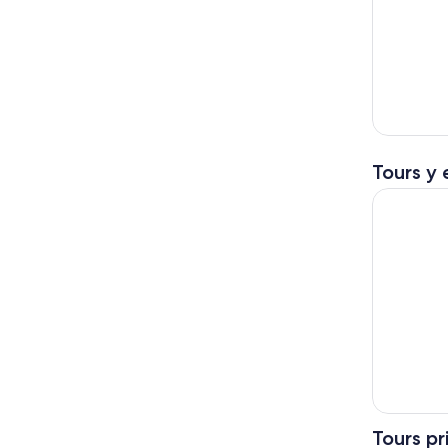
Tours y 
Desde Parí
Tours pr