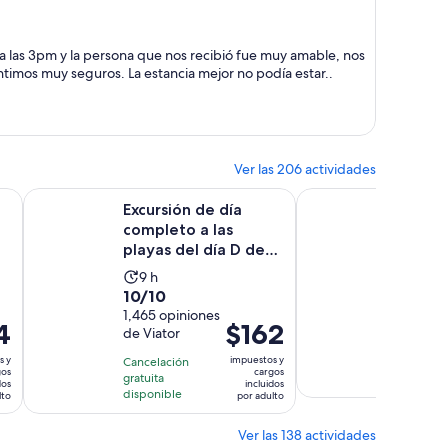
ahora
es
de
a las 3pm y la persona que nos recibió fue muy amable, nos
$1,685
sentimos muy seguros. La estancia mejor no podía estar..
por
persona
Ver las 206 actividades
Se abrirá en una nueva pestaña
Se abrirá en una
o ...
 de Normandía y el cementerio estadounide...
Excursión de día completo a las playas del día D de Norm
Excursión de medio dí
Excursión de día
Excurs
completo a las
día a l
playas del día D de
Día D
Normandía desde
estado
La
La
9 h
5 h
Bayeux
británi
10.0
9.8
10/10
9.8/10
actividad
activ
de
1,465 opiniones
de
200 opi
dura
dura
4
El
$162
de Viator
de Viato
10
10
9
5
precio
con
con
horas
hora
s y
impuestos y
Cancelación
Cancelac
es
gos
cargos
1465
200
gratuita
gratuita 
dos
incluidos
de
disponible
lto
por adulto
opiniones
opinio
$162.
por
Ver las 138 actividades