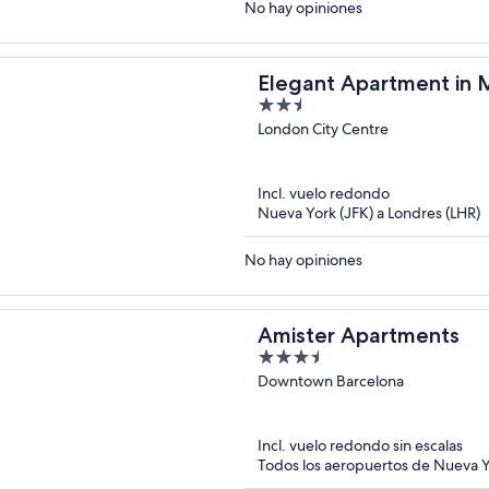
No hay opiniones
Elegant Apartment in
2.5
out
London City Centre
of
5
Incl. vuelo redondo
Nueva York (JFK) a Londres (LHR)
No hay opiniones
Amister Apartments
3.5
out
Downtown Barcelona
of
5
Incl. vuelo redondo sin escalas
Todos los aeropuertos de Nueva Y