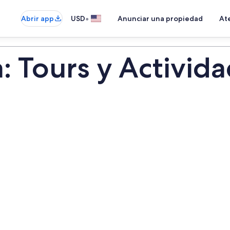
•
Abrir app
USD
Anunciar una propiedad
Ate
: Tours y Activid