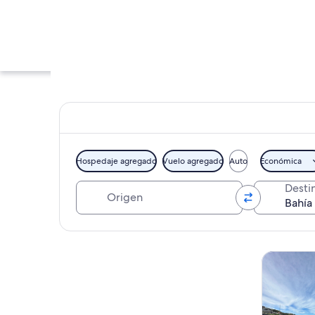
Hospedaje agregado
Vuelo agregado
Auto
Económica
Origen
Desti
Entrada de búnker 
Explorar mapa
Tours y ex