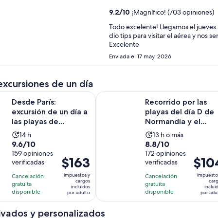
9.2
/
10
¡Magnífico! (703 opiniones)
Todo excelente! Llegamos el jueves 
dio tips para visitar el aérea y nos 
Excelente
Enviada el 17 may. 2026
excursiones de un día
s: excursión de un día a las playas de Normandía y al cementeri
Recorrido por las playas del día D
Desde París:
Recorrido por las
excursión de un día a
playas del día D de
las playas de
Normandía y el
Normandía y al
cementerio
La
La
14 h
13 h o más
cementerio ...
estadounide...
9.6
8.8
9.6/10
8.8/10
actividad
actividad
de
159 opiniones
de
172 opiniones
dura
dura
El
$163
El
$10
verificadas
verificadas
10
10
14
13
precio
precio
con
con
horas
horas
impuestos y
impuesto
Cancelación
Cancelación
es
es
cargos
car
159
172
gratuita
gratuita
incluidos
inclui
de
de
disponible
disponible
por adulto
por adu
opiniones
opiniones
$163.
$104.
por
por
ivados y personalizados