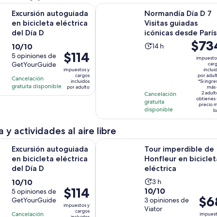
adulto
adulto
Se abrirá en una nu
autoguiada en bicicleta eléctrica del Día D
Normandía Día D 7 Visitas guiadas 
Excursión autoguiada
Normandía Día D 7
en bicicleta eléctrica
Visitas guiadas
del Día D
icónicas desde París
El
$73
10.0
La
10/10
14 h
precio
El
$114
de
5 opiniones de
actividad
impuesto
es
precio
GetYourGuide
car
10
dura
impuestos y
inclui
de
es
con
14
cargos
por adul
Cancelación
incluidos
$734.
*Si ingre
de
5
horas
gratuita disponible
por adulto
más 
por
$114.
2 adult
Cancelación
opiniones
obtienes
gratuita
adulto*
por
precio 
disponible
b
adulto
 y actividades al aire libre
Se abrirá en una nu
autoguiada en bicicleta eléctrica del Día D
Tour imperdible de Honfleur en bic
Excursión autoguiada
Tour imperdible de
en bicicleta eléctrica
Honfleur en biciclet
del Día D
eléctrica
10.0
La
10/10
3 h
El
$114
10.0
10/10
de
5 opiniones de
actividad
El
$6
precio
GetYourGuide
de
3 opiniones de
10
dura
impuestos y
preci
Viator
es
10
con
3
cargos
Cancelación
impues
incluidos