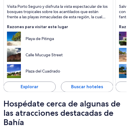
Porto Seguro
Salvad
Visita Porto Seguro y disfruta la vista espectacular de los
Salva
Playas, Arrecifes de coral y Tours
Playas
bosques tropicales sobre los acantilados que están
con u
frente a las playas inmaculadas de esta región, la cual
fantás
cuenta con una gran historia.
celebr
Razones para visitar este lugar
Razon
Playa de Pitinga
Calle Mucuge Street
Plaza del Cuadrado
Explorar
Buscar hoteles
Hospédate cerca de algunas de
las atracciones destacadas de
Bahía