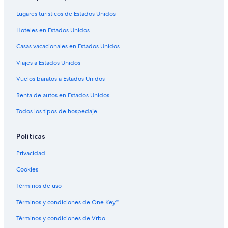
Hoteles en Engenho Velho da Federação
Lugares turísticos de Estados Unidos
Hoteles cerca de Dique do Tororó
Hoteles en Estados Unidos
Hoteles en Iapi
Casas vacacionales en Estados Unidos
Hoteles en Centro de Salvador
Viajes a Estados Unidos
Hoteles boutique en Santo Antonio
Vuelos baratos a Estados Unidos
Hoteles en Santo Antonio
Renta de autos en Estados Unidos
Hoteles en Brotas
Todos los tipos de hospedaje
Hoteles cerca de Museo Jorge Amado
Hoteles cerca de Museo Casa do Rio Vermelho
Políticas
Hoteles en Santa Teresa
Privacidad
Hoteles en Federacao
Cookies
Hoteles en Candeal
Términos de uso
Hoteles en Parque Bela Vista
Términos y condiciones de One Key™
Hoteles en Nazaré
Términos y condiciones de Vrbo