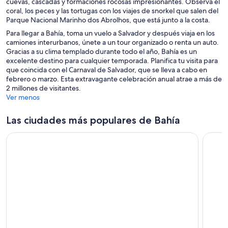
cuevas, cascadas y formaciones rocosas impresionantes. Observa el
n
n
coral, los peces y las tortugas con los viajes de snorkel que salen del
a
t
Parque Nacional Marinho dos Abrolhos, que está junto a la costa.
a
n
Para llegar a Bahía, toma un vuelo a Salvador y después viaja en los
a
camiones interurbanos, únete a un tour organizado o renta un auto.
Gracias a su clima templado durante todo el año, Bahía es un
excelente destino para cualquier temporada. Planifica tu visita para
que coincida con el Carnaval de Salvador, que se lleva a cabo en
febrero o marzo. Esta extravagante celebración anual atrae a más de
2 millones de visitantes.
Ver menos
Las ciudades más populares de Bahía