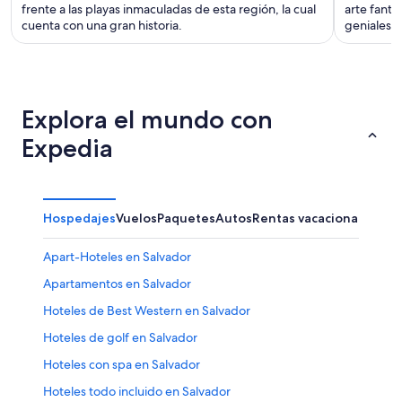
frente a las playas inmaculadas de esta región, la cual
arte fantá
cuenta con una gran historia.
geniales q
Explora el mundo con
Expedia
Hospedajes
Vuelos
Paquetes
Autos
Rentas vacacionales
Apart-Hoteles en Salvador
Apartamentos en Salvador
Hoteles de Best Western en Salvador
Hoteles de golf en Salvador
Hoteles con spa en Salvador
Hoteles todo incluido en Salvador