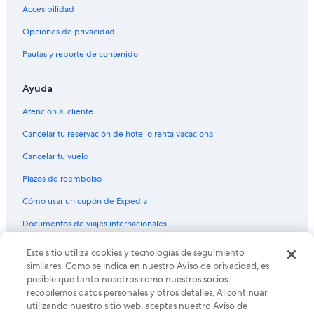
Accesibilidad
Opciones de privacidad
Pautas y reporte de contenido
Ayuda
Atención al cliente
Cancelar tu reservación de hotel o renta vacacional
Cancelar tu vuelo
Plazos de reembolso
Cómo usar un cupón de Expedia
Documentos de viajes internacionales
Este sitio utiliza cookies y tecnologías de seguimiento
© 2026 Expedia, Inc., una empresa de Expedia Group. Todos los
derechos reservados. Expedia y el logo de Expedia son marcas
similares. Como se indica en nuestro Aviso de privacidad, es
registradas o marcas comerciales de Expedia, Inc. CST# 2029030-50.
posible que tanto nosotros como nuestros socios
recopilemos datos personales y otros detalles. Al continuar
utilizando nuestro sitio web, aceptas nuestro Aviso de