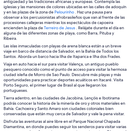
a
antigüedad y las tradiciones africanas y europeas. Contempla las
b
iglesias y las mansiones de colores ubicadas en las calles de adoquín
r
S
y en las plazas de la zona de
Pelourinho
. Haz una pausa para
i
e
observar a los percusionistas afrobrasileños que van al frente de las
r
a
procesiones callejeras mientras los espectáculos de capoeira
á
b
S
encienden la plaza de
Terreiro de Jesus
. Relájate durante el día en
e
r
e
alguna de las diferentes zonas de playa, como Barra, Pituba y
n
i
a
Ribeira.
u
r
b
Las islas inmaculadas con playas de arena blanca están a un breve
n
á
r
viaje en barco de distancia de Salvador, en la Bahía de Todos los
a
e
i
Santos. Aborda un barco hacia Ilha de Itaparica e Ilha dos Frades.
n
n
r
Viaja en auto hacia el sur para visitar Valença, un antiguo pueblo
u
u
á
pesquero conocido como el punto de acceso para visitar la hermosa
e
n
e
ciudad isleña de Morro de Sao Paulo. Descubre más playas y más
v
a
n
oportunidades para practicar deportes acuáticos en Itacaré. Visita
a
n
u
Porto Seguro, el primer lugar de Brasil al que llegaron los
v
u
n
portugueses.
e
e
a
n
v
n
Tierra adentro, en las ciudades de Jacobina, Lençóis e Ibotirama
t
a
u
podrás conocer la historia de la minería de oro y otros materiales en
a
v
e
Bahía. Cachoeira y Santo Amaro son ciudades coloniales bien
n
e
v
conservadas que están muy cerca de Salvador y vale la pena visitar.
a
n
a
Disfruta las aventuras al aire libre en el Parque Nacional Chapada
t
v
Diamantina, en donde puedes seguir los senderos para visitar varias
a
e