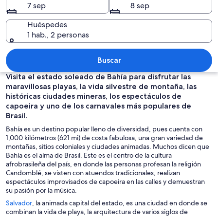
7 sep
8 sep
Huéspedes
1 hab., 2 personas
Una playa con sombrillas, gente y barc
Buscar
Visita el estado soleado de Bahía para disfrutar las
maravillosas playas, la vida silvestre de montaña, las
históricas ciudades mineras, los espectáculos de
capoeira y uno de los carnavales más populares de
Brasil.
Bahía es un destino popular lleno de diversidad, pues cuenta con
1,000 kilómetros (621 mi) de costa fabulosa, una gran variedad de
montañas, sitios coloniales y ciudades animadas. Muchos dicen que
Bahía es el alma de Brasil. Este es el centro de la cultura
afrobrasileña del país, en donde las personas profesan la religión
Candomblé, se visten con atuendos tradicionales, realizan
espectáculos improvisados de capoeira en las calles y demuestran
su pasión por la música.
S
Salvador
, la animada capital del estado, es una ciudad en donde se
e
combinan la vida de playa, la arquitectura de varios siglos de