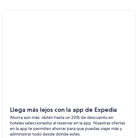
Hoteles de lujo en Salvador
Hoteles ecológicos en Salvador
Hoteles en la playa en Salvador
Hoteles baratos en Salvador
Hoteles boutique en Salvador
Hoteles con aire acondicionado en Salvador
Hoteles con cocina en Salvador
Hoteles con guardería en Salvador
Hoteles con parque acuático en Salvador
Hoteles con alberca en Salvador
Hoteles con sauna en Salvador
Hoteles con traslado del/al aeropuerto en Salvador
Llega más lejos con la app de Expedia
Hoteles con vista al mar en Salvador
Ahorra aún más: obtén hasta un 20% de descuento en
hoteles seleccionados al reservar en la app. Nuestras ofertas
Hoteles en la naturaleza en Salvador
en la app te permiten ahorrar para que puedas viajar más y
administrar todo desde donde estés.
Hoteles para bodas en Salvador