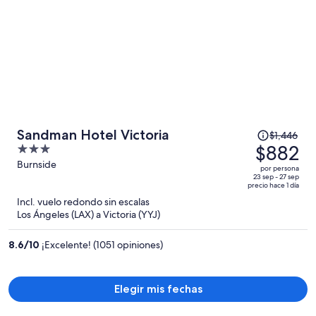
El
Sandman Hotel Victoria
$1,446
precio
$882
3
era
out
Burnside
por persona
de
of
23 sep - 27 sep
precio hace 1 día
$1,446
5
Incl. vuelo redondo sin escalas
y
Los Ángeles (LAX) a Victoria (YYJ)
ahora
es
8.6
/
10
¡Excelente! (1051 opiniones)
de
$882
por
Elegir mis fechas
persona