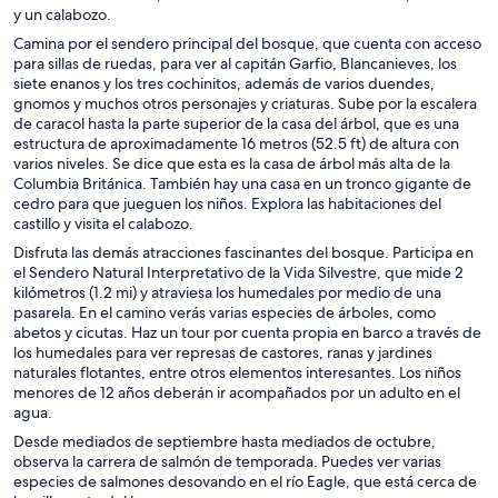
y un calabozo.
Camina por el sendero principal del bosque, que cuenta con acceso
para sillas de ruedas, para ver al capitán Garfio, Blancanieves, los
siete enanos y los tres cochinitos, además de varios duendes,
gnomos y muchos otros personajes y criaturas. Sube por la escalera
de caracol hasta la parte superior de la casa del árbol, que es una
estructura de aproximadamente 16 metros (52.5 ft) de altura con
varios niveles. Se dice que esta es la casa de árbol más alta de la
Columbia Británica. También hay una casa en un tronco gigante de
cedro para que jueguen los niños. Explora las habitaciones del
castillo y visita el calabozo.
Disfruta las demás atracciones fascinantes del bosque. Participa en
el Sendero Natural Interpretativo de la Vida Silvestre, que mide 2
kilómetros (1.2 mi) y atraviesa los humedales por medio de una
pasarela. En el camino verás varias especies de árboles, como
abetos y cicutas. Haz un tour por cuenta propia en barco a través de
los humedales para ver represas de castores, ranas y jardines
naturales flotantes, entre otros elementos interesantes. Los niños
menores de 12 años deberán ir acompañados por un adulto en el
agua.
Desde mediados de septiembre hasta mediados de octubre,
observa la carrera de salmón de temporada. Puedes ver varias
especies de salmones desovando en el río Eagle, que está cerca de