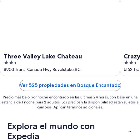
Three Valley Lake Chateau
Crazy Cr
16
ago
Three Valley Lake Chateau
Crazy
2.5
2.5
out
out
8903 Trans-Canada Hwy Revelstoke BC
6162 Tr
of
of
5
5
Ver 525 propiedades en Bosque Encantado
Precio más bajo por noche encontrado en las últimas 24 horas, con base en una
estancia de 1 noche para 2 adultos. Los precios y la disponibilidad están sujetos a
cambios. Aplican términos adicionales.
Explora el mundo con
Expedia