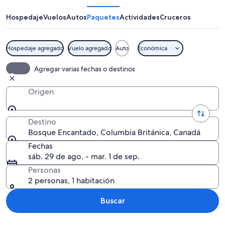
Hospedaje
Vuelos
Autos
Paquetes
Actividades
Cruceros
Hospedaje agregado
Vuelo agregado
Auto
Económica
Zona boscosa con una cascada pequeña
Agregar varias fechas o destinos
Origen
Destino
Bosque Encantado, Columbia Británica, Canadá
Fechas
sáb. 29 de ago. - mar. 1 de sep.
Personas
2 personas, 1 habitación
Buscar
Explorar mapa