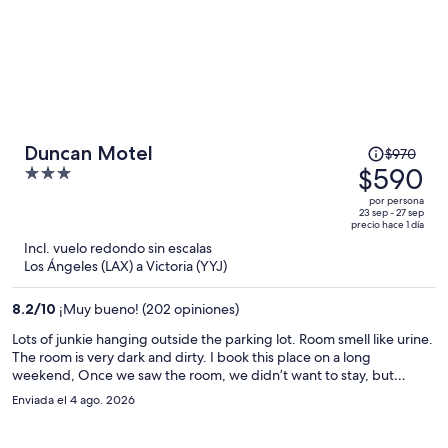
El
Duncan Motel
$970
precio
$590
3
era
out
por persona
de
of
23 sep - 27 sep
precio hace 1 día
$970
5
Incl. vuelo redondo sin escalas
y
Los Ángeles (LAX) a Victoria (YYJ)
ahora
es
8.2
/
10
¡Muy bueno! (202 opiniones)
de
$590
Lots of junkie hanging outside the parking lot. Room smell like urine.
The room is very dark and dirty. I book this place on a long
por
weekend, Once we saw the room, we didn’t want to stay, but
persona
everything else is full. I will never come back.
Enviada el 4 ago. 2026