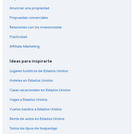
Resorts en Revelstoke
Anunciar una propiedad
Hoteles con casino en Revelstoke
Propuestas comerciales
Hoteles con spa en Revelstoke
Relaciones con los inversionistas
Hoteles baratos en Revelstoke
Publicidad
Hoteles que aceptan mascotas en Revelstoke
Affiliate Marketing
Sandman Hotels en Revelstoke
Hoteles en Revelstoke
Ideas para inspirarte
Moteles en Revelstoke
Lugares turísticos de Estados Unidos
Hoteles en Salmon Arm
Hoteles en Estados Unidos
Hoteles en la playa en Blind Bay
Casas vacacionales en Estados Unidos
Hoteles en Blind Bay
Viajes a Estados Unidos
Hoteles en Albas
Vuelos baratos a Estados Unidos
Centros vacacionales en Columbia Británica Interior
Renta de autos en Estados Unidos
Resorts en Columbia Británica Interior
Todos los tipos de hospedaje
Apartamentos en Columbia Británica Interior