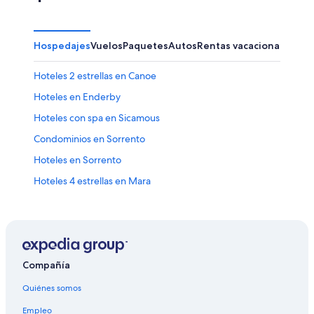
Hospedajes
Vuelos
Paquetes
Autos
Rentas vacacionales
Hoteles 2 estrellas en Canoe
Hoteles en Enderby
Hoteles con spa en Sicamous
Condominios en Sorrento
Hoteles en Sorrento
Hoteles 4 estrellas en Mara
Condominios en Mara
Hoteles en Mara
Moteles en Mara
Cabañas en Anglemont
Compañía
Hoteles cerca de Parque provincial de Shuswap Lake
Quiénes somos
Cabañas en Revelstoke
Empleo