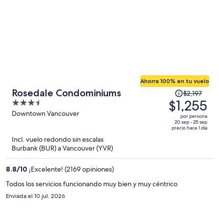
Ahorra 100% en tu vuelo
El
Rosedale Condominiums
$2,197
precio
$1,255
3.5
era
out
Downtown Vancouver
por persona
de
of
20 sep - 25 sep
precio hace 1 día
$2,197
5
Incl. vuelo redondo sin escalas
y
Burbank (BUR) a Vancouver (YVR)
ahora
es
8.8
/
10
¡Excelente! (2169 opiniones)
de
$1,255
Todos los servicios funcionando muy bien y muy céntrico
por
Enviada el 10 jul. 2026
persona