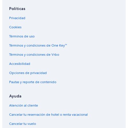
Hostales en Columbia Británica Interior
Políticas
Hoteles de ski en Columbia Británica Interior
Privacidad
Hoteles boutique en Columbia Británica Interior
Cookies
Hoteles en Columbia Británica Interior
Términos de uso
Hoteles en Scotch Creek
Términos y condiciones de One Key™
Hoteles en Celista
Términos y condiciones de Vrbo
Accesibilidad
Opciones de privacidad
Pautas y reporte de contenido
Ayuda
Atención al cliente
Cancelar tu reservación de hotel o renta vacacional
Cancelar tu vuelo