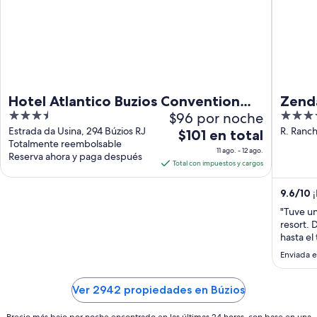
Hotel Atlantico Buzios Convention
Zend
3.5
$96 por noche
5
and Resort
out
out
Estrada da Usina, 294 Búzios RJ
R. Ranc
El
$101 en total
Totalmente reembolsable
of
of
precio
11 ago. - 12 ago.
Reserva ahora y paga después
5
5
es
Total con impuestos y cargos
de
$101
9.6
/
10
¡
en
"Tuve un
total
resort. 
por
hasta el
organiza
noche
Enviada e
todos lo
del
los post
11
Ver 2942 propiedades en Búzios
ago
al