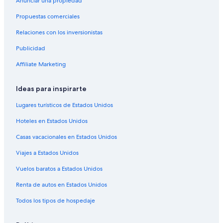
Anunciar una propiedad
Hoteles en Unamar
Propuestas comerciales
Hoteles en Gamboa
Relaciones con los inversionistas
Hoteles en Vila Caranga
Publicidad
Hoteles cerca de Playa Tartaruga
Affiliate Marketing
Hoteles en Vila Verde
Hoteles cerca de Playa Joao Fernandinho
Ideas para inspirarte
Hoteles cerca de Playa Geriba
Lugares turísticos de Estados Unidos
Hoteles en Tartaruga
Hoteles en Estados Unidos
Hoteles cerca de Playa Virgen
Casas vacacionales en Estados Unidos
Hoteles en Humaitá
Viajes a Estados Unidos
Vuelos baratos a Estados Unidos
Renta de autos en Estados Unidos
Todos los tipos de hospedaje