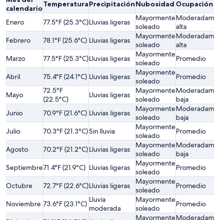
Temperatura
Precipitación
Nubosidad
Ocupación
calendario
Mayormente
Moderadame
Enero
77.5°F (25.3°C)
Lluvias ligeras
soleado
alta
Mayormente
Moderadame
Febrero
78.1°F (25.6°C)
Lluvias ligeras
soleado
alta
Mayormente
Marzo
77.5°F (25.3°C)
Lluvias ligeras
Promedio
soleado
Mayormente
Abril
75.4°F (24.1°C)
Lluvias ligeras
Promedio
soleado
72.5°F
Mayormente
Moderadame
Mayo
Lluvias ligeras
(22.5°C)
soleado
baja
Mayormente
Moderadame
Junio
70.9°F (21.6°C)
Lluvias ligeras
soleado
baja
Mayormente
Julio
70.3°F (21.3°C)
Sin lluvia
Promedio
soleado
Mayormente
Moderadame
Agosto
70.2°F (21.2°C)
Lluvias ligeras
soleado
baja
Mayormente
Septiembre
71.4°F (21.9°C)
Lluvias ligeras
Promedio
soleado
Mayormente
Octubre
72.7°F (22.6°C)
Lluvias ligeras
Promedio
soleado
Lluvia
Mayormente
Noviembre
73.6°F (23.1°C)
Promedio
moderada
soleado
Mayormente
Moderadame