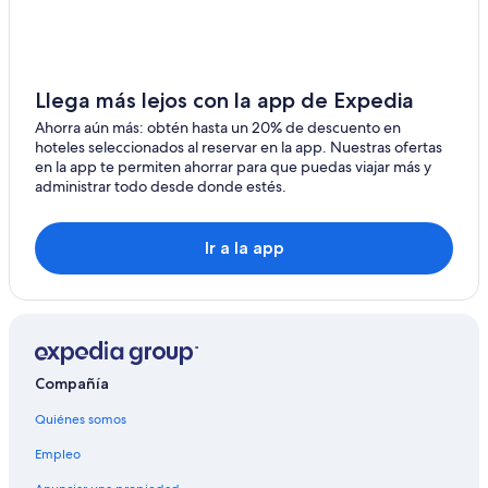
Hoteles gay friendly en Centro de Búzios
Hoteles en Centro de Búzios
Hoteles en Porto Belo
Llega más lejos con la app de Expedia
Hoteles cerca de Rua das Pedras
Ahorra aún más: obtén hasta un 20% de descuento en
hoteles seleccionados al reservar en la app. Nuestras ofertas
Hoteles en Tamoios
en la app te permiten ahorrar para que puedas viajar más y
administrar todo desde donde estés.
Hoteles con restaurante en Altos de Búzios
Hoteles cerca de Playa Brava
Ir a la app
Hoteles cerca de Praia de João Fernandes
Hoteles en Cabo Frio
Hoteles en Albatroz
Hoteles en la playa en Manguinhos
Compañía
Hoteles en Manguinhos
Hoteles 5 estrellas en Playa de Geribá
Quiénes somos
Hoteles de Independent en Playa de Geribá
Empleo
Hoteles en Playa de Geribá