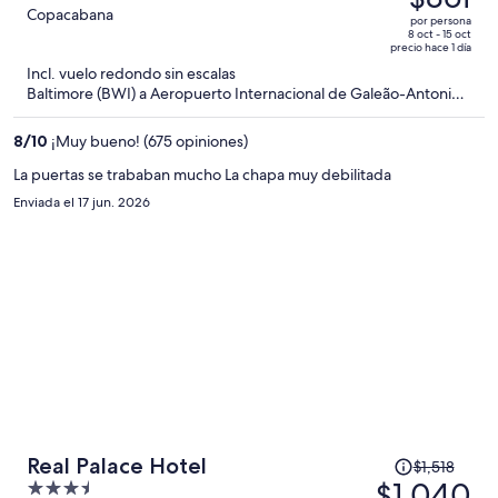
era
out
Copacabana
por persona
de
of
8 oct - 15 oct
precio hace 1 día
$1,171
5
Incl. vuelo redondo sin escalas
y
Baltimore (BWI) a Aeropuerto Internacional de Galeão-Antonio
ahora
Carlos Jobim (GIG)
es
8
/
10
¡Muy bueno! (675 opiniones)
de
$861
La puertas se trababan mucho La chapa muy debilitada
por
Enviada el 17 jun. 2026
persona
El
Real Palace Hotel
$1,518
precio
$1,040
3.5