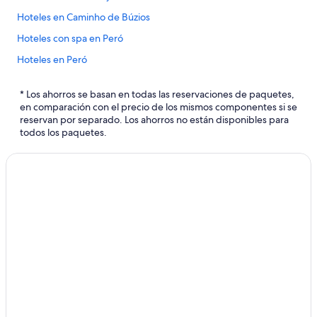
Hoteles en Caminho de Búzios
Hoteles con spa en Peró
Hoteles en Peró
Hoteles cerca de Playa de Foca
* Los ahorros se basan en todas las reservaciones de paquetes,
Hoteles con spa en Portal da Ferradura
en comparación con el precio de los mismos componentes si se
reservan por separado. Los ahorros no están disponibles para
Hoteles familiares en Portal da Ferradura
todos los paquetes.
Hoteles con cocina en Portal da Ferradura
Hoteles con restaurante en Portal da Ferradura
Hoteles en Portal da Ferradura
Hoteles cerca de Plaza Santos Dumont
Hoteles con sauna en Pueblo de Ferradura
Hoteles cerca de Estatua de Brigitte Bardot
Hoteles cerca de Playa Forno
Hoteles en Enseada do Gancho
Hoteles en João Fernandes