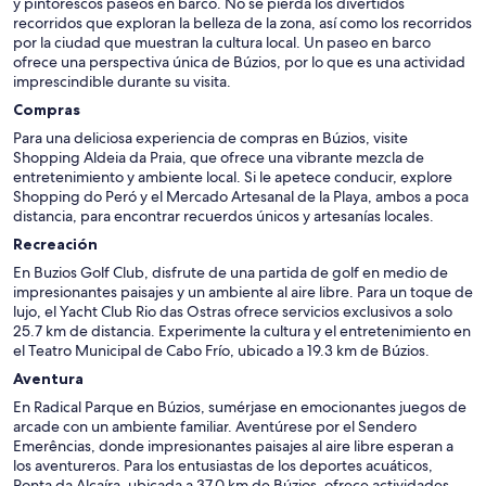
y pintorescos paseos en barco. No se pierda los divertidos
recorridos que exploran la belleza de la zona, así como los recorridos
por la ciudad que muestran la cultura local. Un paseo en barco
ofrece una perspectiva única de Búzios, por lo que es una actividad
imprescindible durante su visita.
Compras
Para una deliciosa experiencia de compras en Búzios, visite
Shopping Aldeia da Praia, que ofrece una vibrante mezcla de
entretenimiento y ambiente local. Si le apetece conducir, explore
Shopping do Peró y el Mercado Artesanal de la Playa, ambos a poca
distancia, para encontrar recuerdos únicos y artesanías locales.
Recreación
En Buzios Golf Club, disfrute de una partida de golf en medio de
impresionantes paisajes y un ambiente al aire libre. Para un toque de
lujo, el Yacht Club Rio das Ostras ofrece servicios exclusivos a solo
25.7 km de distancia. Experimente la cultura y el entretenimiento en
el Teatro Municipal de Cabo Frío, ubicado a 19.3 km de Búzios.
Aventura
En Radical Parque en Búzios, sumérjase en emocionantes juegos de
arcade con un ambiente familiar. Aventúrese por el Sendero
Emerências, donde impresionantes paisajes al aire libre esperan a
los aventureros. Para los entusiastas de los deportes acuáticos,
Ponta da Alcaíra, ubicada a 37.0 km de Búzios, ofrece actividades