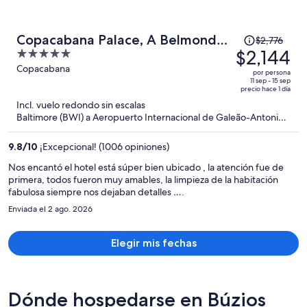
El
Copacabana Palace, A Belmond
$2,776
precio
$2,144
5
Hotel, Rio de Janeiro
era
out
Copacabana
por persona
de
of
11 sep - 15 sep
precio hace 1 día
$2,776
5
Incl. vuelo redondo sin escalas
y
Baltimore (BWI) a Aeropuerto Internacional de Galeão-Antonio
ahora
Carlos Jobim (GIG)
es
9.8
/
10
¡Excepcional! (1006 opiniones)
de
$2,144
Nos encantó el hotel está súper bien ubicado , la atención fue de
primera, todos fueron muy amables, la limpieza de la habitación
por
fabulosa siempre nos dejaban detalles ….
persona
Enviada el 2 ago. 2026
Elegir mis fechas
Dónde hospedarse en Búzios