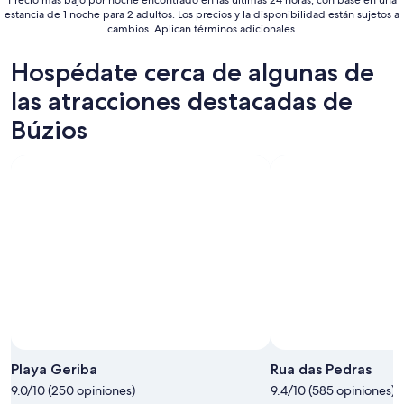
Precio más bajo por noche encontrado en las últimas 24 horas, con base en una
12
estancia de 1 noche para 2 adultos. Los precios y la disponibilidad están sujetos a
cambios. Aplican términos adicionales.
ago
Hospédate cerca de algunas de
las atracciones destacadas de
Búzios
Playa Geriba
Rua das Pedras
9.0/10 (250 opiniones)
9.4/10 (585 opiniones)