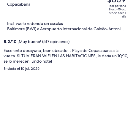
era
out
Copacabana
por persona
de
of
8 oct - 15 oct
precio hace 1
$1,202
5
día
y
Incl. vuelo redondo sin escalas
ahora
Baltimore (BWI) a Aeropuerto Internacional de Galeão-Antonio
Carlos Jobim (GIG)
es
de
8.2
/
10
¡Muy bueno! (517 opiniones)
$889
Excelente desayuno, bien ubicado. L Playa de Copacabana a la
por
vuelta. SI TUVIERAN WIFI EN LAS HABITACIONES, le daría un 10/10,
persona
se lo merecen. Lindo hotel
Enviada el 10 jul. 2026