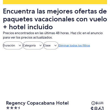
Encuentra las mejores ofertas de
paquetes vacacionales con vuelo
+ hotel incluido
Precios encontrados en las últimas 48 horas. Haz clic en el anuncio
para ver los precios actualizados.
Duración
Categoría
Clase
Eliminar todos los filtros
El
Regency Copacabana Hotel
$1,171
precio
$861
3.5