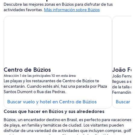
Descubre las mejores zonas en Búzios para disfrutar de tus
actividades favoritas.
Más información sobre Búzios
Centro de Búzios
João Fe
Atracción 1 de las principales 10 en esta área
João Fernan
Las playas y los restaurantes de Centro de Búzios te
llegues a es
encantarán. Cuando estés ahí, haz una parada por Plaza
de la talla 
Santos Dumont o Rua das Pedras.
Fernandinh
Buscar
Buscar vuelo y hotel en Centro de Búzios
Buscar v
hoteles
Cosas que hacer en Búzios y sus alrededores
en
Búzios, un encantador destino en Brasil, es perfecto para vacaciones
Centro
de playa, en familia y temáticas de ciudad. Los visitantes pueden
de
disfrutar de una variedad de actividades que incluyen compras, golf
Búzios