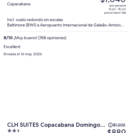
era
out
Copacabana
por persona
de
of
8 oct - 15 oct
precio hace 1 día
$1,518
5
Incl. vuelo redondo sin escalas
y
Baltimore (BWI) a Aeropuerto Internacional de Galeão-Antonio
ahora
Carlos Jobim (GIG)
es
8
/
10
¡Muy bueno! (768 opiniones)
de
$1,040
Excellent
por
Enviada el 16 may. 2026
persona
El
CLH SUITES Copacabana Domingos
$1,202
precio
$889
2.5
Ferreira