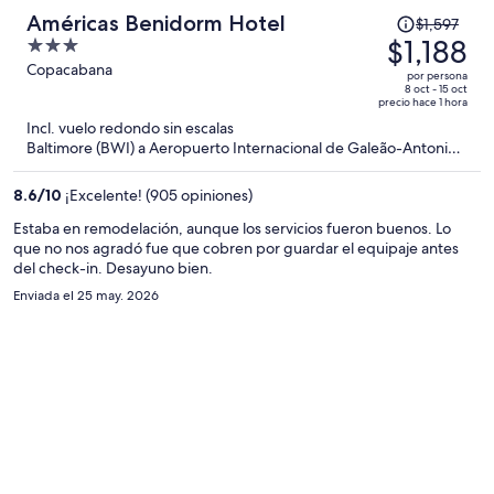
El
Américas Benidorm Hotel
$1,597
precio
$1,188
3
era
out
Copacabana
por persona
de
of
8 oct - 15 oct
precio hace 1 hora
$1,597
5
Incl. vuelo redondo sin escalas
y
Baltimore (BWI) a Aeropuerto Internacional de Galeão-Antonio
ahora
Carlos Jobim (GIG)
es
8.6
/
10
¡Excelente! (905 opiniones)
de
$1,188
Estaba en remodelación, aunque los servicios fueron buenos. Lo
que no nos agradó fue que cobren por guardar el equipaje antes
por
del check-in. Desayuno bien.
persona
Enviada el 25 may. 2026