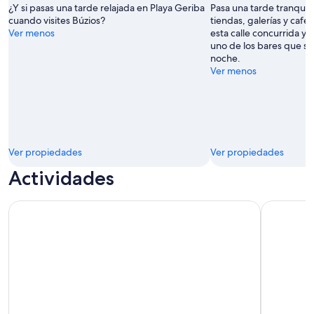
¿Y si pasas una tarde relajada en Playa Geriba
Pasa una tarde tranquil
cuando visites Búzios?
tiendas, galerías y cafe
Ver menos
esta calle concurrida y 
uno de los bares que se 
noche.
Ver menos
Ver propiedades
Ver propiedades
Actividades
Recorrido por la ciudad de Búzios Trolley Adventure
Búzios In