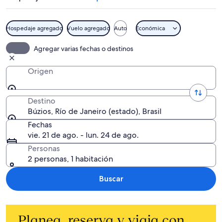
Hospedaje agregado
Vuelo agregado
Auto
Económica
Agregar varias fechas o destinos
Origen
Destino
Búzios, Río de Janeiro (estado), Brasil
Fechas
vie. 21 de ago. - lun. 24 de ago.
Personas
2 personas, 1 habitación
Buscar
Planea, reserva y viaja con