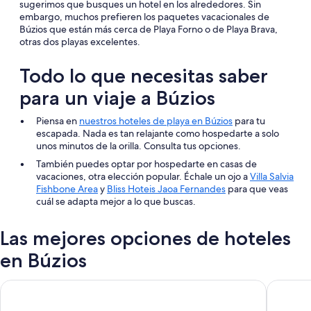
sugerimos que busques un hotel en los alrededores. Sin
embargo, muchos prefieren los paquetes vacacionales de
Búzios que están más cerca de Playa Forno o de Playa Brava,
otras dos playas excelentes.
Todo lo que necesitas saber
para un viaje a Búzios
Piensa en
nuestros hoteles de playa en Búzios
para tu
escapada. Nada es tan relajante como hospedarte a solo
unos minutos de la orilla. Consulta tus opciones.
También puedes optar por hospedarte en casas de
vacaciones, otra elección popular. Échale un ojo a
Villa Salvia
Fishbone Area
y
Bliss Hoteis Jaoa Fernandes
para que veas
cuál se adapta mejor a lo que buscas.
Las mejores opciones de hoteles
en Búzios
Hotel Atlantico Buzios Convention and Resort
Zendaya 