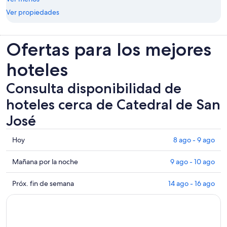
Ver propiedades
Ofertas para los mejores
hoteles
Consulta disponibilidad de
hoteles cerca de Catedral de San
José
Consultar
Hoy
8 ago - 9 ago
los
precios
Consultar
Mañana por la noche
9 ago - 10 ago
cerca
precios
de
cerca
Consultar
Próx. fin de semana
14 ago - 16 ago
Catedral
de
precios
de
Catedral
cerca
San
de
de
José
San
Catedral