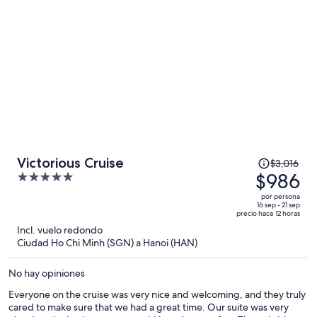
por
persona
El
Victorious Cruise
$3,016
precio
$986
5
era
out
por persona
de
of
16 sep - 21 sep
precio hace 12 horas
$3,016
5
Incl. vuelo redondo
y
Ciudad Ho Chi Minh (SGN) a Hanoi (HAN)
ahora
es
No hay opiniones
de
$986
Everyone on the cruise was very nice and welcoming, and they truly
cared to make sure that we had a great time. Our suite was very
por