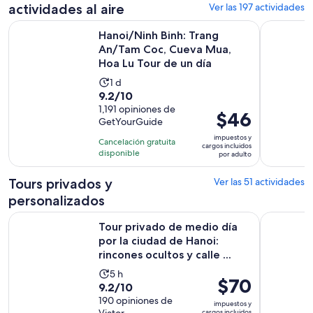
actividades al aire
Ver las 197 actividades
adulto
Hanoi/Ninh Binh: Trang An/Tam Coc, Cueva Mua, Hoa Lu Tou
Tour de dí
Hanoi/Ninh Binh: Trang
An/Tam Coc, Cueva Mua,
Hoa Lu Tour de un día
La
1 d
9.2
9.2/10
actividad
de
1,191 opiniones de
dura
El
$46
GetYourGuide
10
1
precio
con
impuestos y
día
Cancelación gratuita
es
cargos incluidos
1191
disponible
por adulto
de
opiniones
$46.
Tours privados y
Ver las 51 actividades
por
personalizados
adulto
Tour privado de medio día por la ciudad de Hanoi: rincones oc
Tour priva
Tour privado de medio día
por la ciudad de Hanoi:
rincones ocultos y calle ...
La
5 h
El
$70
9.2
9.2/10
actividad
precio
de
190 opiniones de
dura
impuestos y
es
cargos incluidos