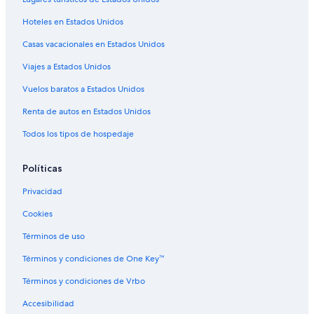
Hoteles de Nikko en Hanói
Hoteles en Estados Unidos
Hoteles en Hanói
Casas vacacionales en Estados Unidos
Movenpick Hotels & Resorts en Mai Dịch
Viajes a Estados Unidos
Hoteles cerca de Centro Nacional de Convenciones de
Vuelos baratos a Estados Unidos
Vietnam
Hoteles en Hoan Kiem
Renta de autos en Estados Unidos
Hoteles cerca de Hospital Francés de Hanói
Todos los tipos de hospedaje
Hoteles para fumadores en Tay Ho
Políticas
Hoteles en Tay Ho
Privacidad
Accor Hotels en Dương Liễu
Cookies
Hoteles en Barrio de mochileros de Hanoi
Términos de uso
Hoteles románticos en Hai Ba Trung
Hoteles con aire acondicionado en Hai Ba Trung
Términos y condiciones de One Key™
Hoteles con bar en Hai Ba Trung
Términos y condiciones de Vrbo
Hoteles en Hai Ba Trung
Accesibilidad