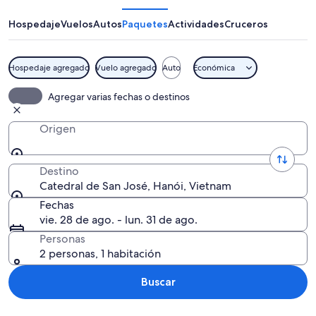
San
José
Hospedaje
Vuelos
Autos
Paquetes
Actividades
Cruceros
Hospedaje agregado
Vuelo agregado
Auto
Económica
Una catedral gótica con dos torres gem
Agregar varias fechas o destinos
Origen
Destino
Catedral de San José, Hanói, Vietnam
Fechas
vie. 28 de ago. - lun. 31 de ago.
Personas
2 personas, 1 habitación
Buscar
Explorar mapa