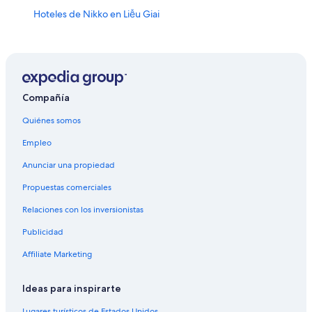
Hoteles de Nikko en Liễu Giai
Hoteles 2 estrellas en Hanói
Hoteles 5 estrellas en Hanói
Casas de huéspedes en Hanói
Condominios en Hanói
Compañía
Hostales en Hanói
Quiénes somos
Hoteles de Four Seasons en Hanói
Empleo
Hoteles con casino en Hanói
Anunciar una propiedad
Hoteles con spa en Hanói
Propuestas comerciales
Hoteles de lujo en Hanói
Relaciones con los inversionistas
Hoteles en la playa en Hanói
Publicidad
Hoteles familiares en Hanói
Affiliate Marketing
Hoteles históricos en Hanói
Hoteles baratos en Hanói
Ideas para inspirarte
Hoteles boutique en Hanói
Lugares turísticos de Estados Unidos