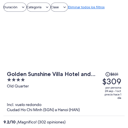
Duración
Categoría
Clase
Eliminar todos los filtros
El
Golden Sunshine Villa Hotel and
$831
precio
$309
4
Travel
era
out
Old Quarter
por persona
de
of
24 sep - 1 oct
precio hace 1
$831
5
día
y
Incl. vuelo redondo
ahora
Ciudad Ho Chi Minh (SGN) a Hanoi (HAN)
es
de
9.2
/
10
¡Magnífico! (302 opiniones)
$309