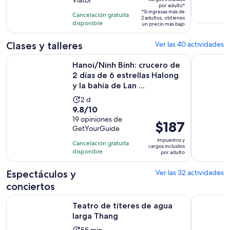
Viator
10
5
por adulto*
de
con
*Si ingresas más de
horas
Cancelación gratuita
2 adultos, obtienes
$70.
190
disponible
un precio más bajo
por
opiniones
adulto*
Clases y talleres
Ver las 40 actividades
Hanoi/Ninh Binh: crucero de 2 días de 6 estrellas Halong y la 
Crucero de
Hanoi/Ninh Binh: crucero de
2 días de 6 estrellas Halong
y la bahía de Lan ...
La
2 d
9.8
9.8/10
actividad
de
19 opiniones de
dura
El
$187
GetYourGuide
10
2
precio
con
impuestos y
días
Cancelación gratuita
es
cargos incluidos
19
disponible
por adulto
de
opiniones
$187.
Espectáculos y
Ver las 32 actividades
por
conciertos
adulto
Se abrirá en una nueva
Teatro de títeres de agua larga Thang
Evite las c
Teatro de títeres de agua
larga Thang