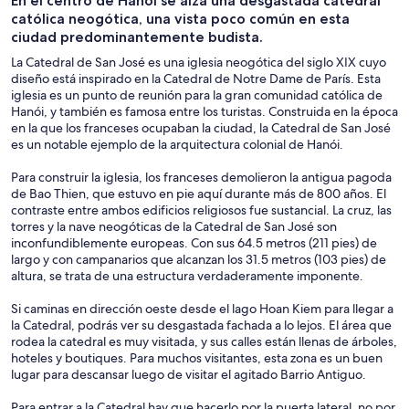
En el centro de Hanói se alza una desgastada catedral
un día
cruceros
aire libre
católica neogótica, una vista poco común en esta
ciudad predominantemente budista.
La Catedral de San José es una iglesia neogótica del siglo XIX cuyo
diseño está inspirado en la Catedral de Notre Dame de París. Esta
iglesia es un punto de reunión para la gran comunidad católica de
Hanói, y también es famosa entre los turistas. Construida en la época
en la que los franceses ocupaban la ciudad, la Catedral de San José
es un notable ejemplo de la arquitectura colonial de Hanói.
Para construir la iglesia, los franceses demolieron la antigua pagoda
de Bao Thien, que estuvo en pie aquí durante más de 800 años. El
contraste entre ambos edificios religiosos fue sustancial. La cruz, las
torres y la nave neogóticas de la Catedral de San José son
inconfundiblemente europeas. Con sus 64.5 metros (211 pies) de
largo y con campanarios que alcanzan los 31.5 metros (103 pies) de
altura, se trata de una estructura verdaderamente imponente.
Si caminas en dirección oeste desde el lago Hoan Kiem para llegar a
la Catedral, podrás ver su desgastada fachada a lo lejos. El área que
rodea la catedral es muy visitada, y sus calles están llenas de árboles,
hoteles y boutiques. Para muchos visitantes, esta zona es un buen
lugar para descansar luego de visitar el agitado Barrio Antiguo.
Para entrar a la Catedral hay que hacerlo por la puerta lateral, no por