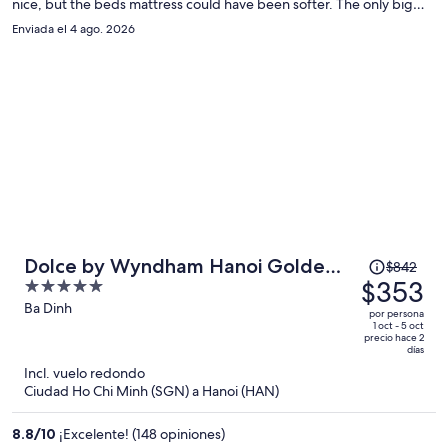
nice, but the beds mattress could have been softer. The only big
persona
issue was the fact that I needed Wi-Fi to take care of some business
Enviada el 4 ago. 2026
and as soon as we left the bay, the Internet was completely out. Had
I known that this was the case I would’ve come better prepared,
and given that I paid so much for this trip I would’ve expected them
to be fully transparent.
El
Dolce by Wyndham Hanoi Golden
$842
precio
$353
5
Lake
era
out
Ba Dinh
por persona
de
of
1 oct - 5 oct
precio hace 2
$842
5
días
y
Incl. vuelo redondo
ahora
Ciudad Ho Chi Minh (SGN) a Hanoi (HAN)
es
de
8.8
/
10
¡Excelente! (148 opiniones)