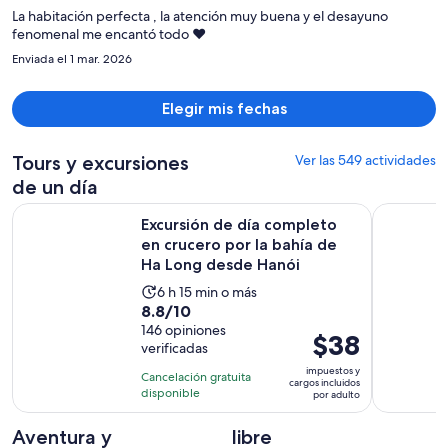
$353
La habitación perfecta , la atención muy buena y el desayuno
por
fenomenal me encantó todo ♥️
persona
Enviada el 1 mar. 2026
Elegir mis fechas
Tours y excursiones
Ver las 549 actividades
de un día
Excursión de día completo en crucero por la bahía de Ha L
Hanói: vis
Excursión de día completo
en crucero por la bahía de
Ha Long desde Hanói
La
6 h 15 min o más
8.8
8.8/10
actividad
de
146 opiniones
dura
El
$38
verificadas
10
6
precio
con
impuestos y
horas
Cancelación gratuita
es
cargos incluidos
146
disponible
y
por adulto
de
opiniones
15
$38.
Aventura y
libre
minutos
por