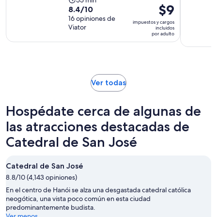
La
55 min
El
$9
8.4
8.4/10
actividad
precio
de
16 opiniones de
dura
impuestos y cargos
es
Viator
10
incluidos
55
por adulto
de
con
minutos
$9.
16
por
opiniones
adulto
Se
Ver todas
abrirá
en
Hospédate cerca de algunas de
una
nueva
las atracciones destacadas de
pestaña
Catedral de San José
Catedral de San José
8.8/10 (4,143 opiniones)
En el centro de Hanói se alza una desgastada catedral católica
neogótica, una vista poco común en esta ciudad
predominantemente budista.
Ver menos