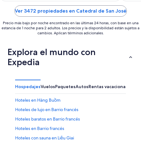
of
of
5
5
Ver 3472 propiedades en Catedral de San José
Precio más bajo por noche encontrado en las últimas 24 horas, con base en una
estancia de 1 noche para 2 adultos. Los precios y la disponibilidad están sujetos a
cambios. Aplican términos adicionales.
Explora el mundo con
Expedia
Hospedajes
Vuelos
Paquetes
Autos
Rentas vacacionales
Otr
Hoteles en Hàng Buồm
Hoteles de lujo en Barrio francés
Hoteles baratos en Barrio francés
Hoteles en Barrio francés
Hoteles con sauna en Liễu Giai