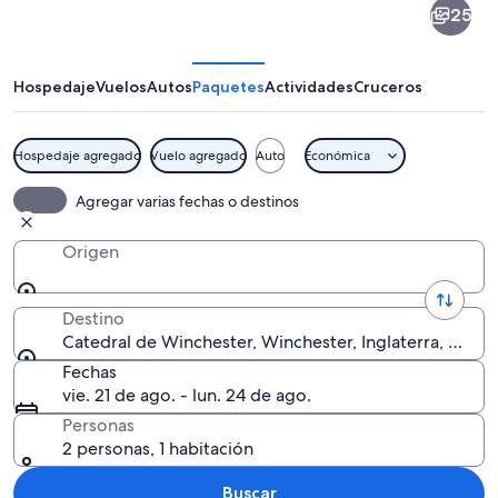
25
de
Winchester
Hospedaje
Vuelos
Autos
Paquetes
Actividades
Cruceros
Hospedaje agregado
Vuelo agregado
Auto
Económica
Una catedral histórica con altas agujas 
Agregar varias fechas o destinos
Origen
Destino
Catedral de Winchester, Winchester, Inglaterra, Reino
Fechas
vie. 21 de ago. - lun. 24 de ago.
Personas
2 personas, 1 habitación
Buscar