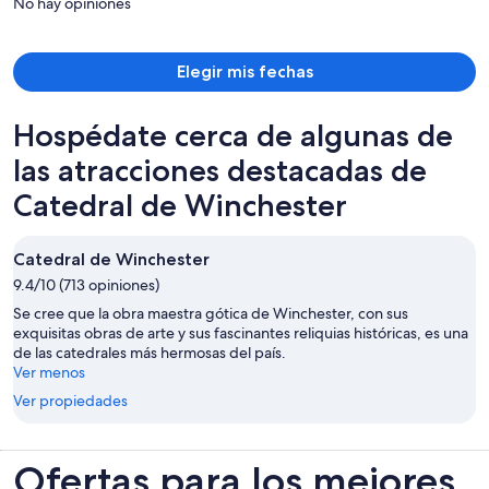
No hay opiniones
de
$2,408
por
Elegir mis fechas
persona
Hospédate cerca de algunas de
las atracciones destacadas de
Catedral de Winchester
Catedral de Winchester
9.4/10 (713 opiniones)
Se cree que la obra maestra gótica de Winchester, con sus
exquisitas obras de arte y sus fascinantes reliquias históricas, es una
de las catedrales más hermosas del país.
Ver menos
Ver propiedades
Ofertas para los mejores