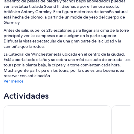
laberinto de pilares de piedra y techos bajos abovedados puedes
ver la estatua titulada Sound II, diseñada por el famoso escultor
británico Antony Gormley. Esta figura misteriosa de tamaño natural
está hecha de plomo, a partir de un molde de yeso del cuerpo de
Gormley.
Antes de salir, sube los 213 escalones para llegar a la cima de la torre
principal y ver las campanas que cuelgan en la parte superior.
Disfruta la vista espectacular de una gran parte de la ciudad y la
campiña que la rodea.
La Catedral de Winchester está ubicada en el centro de la ciudad.
Está abierta todo el año y se cobra una módica cuota de entrada. Los
tours por la planta baja, la cripta y la torre comienzan cada hora.
Mucha gente participa en los tours, por lo que es una buena idea
reservar con anticipación.
Ver menos
Actividades
Tour por Stonehenge desde Southampton a Londres
Southampto