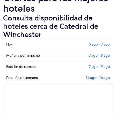
hoteles
Consulta disponibilidad de
hoteles cerca de Catedral de
Winchester
Consultar
Hoy
6 ago - 7 ago
los
precios
Consultar
Mañana por la noche
7 ago - 8 ago
cerca
precios
de
cerca
Consultar
Este fin de semana
7 ago - 9 ago
Catedral
de
precios
de
Catedral
cerca
Consultar
Próx. fin de semana
14 ago - 16 ago
Winchester
de
de
precios
para
Winchester
Catedral
cerca
hoy,
para
de
de
6
mañana
Winchester
Catedral
ago
por
para
de
-
la
este
Winchester
7
noche,
fin
para