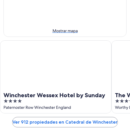
ago
7
de
el
ago
semana,
próximo
-
7
fin
8
ago
de
ago
-
semana,
Mostrar mapa
9
14
ago
ago
Winchester Wessex Hotel by Sunday
The Winc
-
16
ago
Winchester Wessex Hotel by Sunday
The W
4
4
out
out
Paternoster Row Winchester England
Worthy 
of
of
5
5
Ver 912 propiedades en Catedral de Winchester