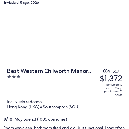
persona
Enviada el 5 ago. 2026
El
Best Western Chilworth Manor
$1,557
precio
$1,372
3
Hotel
era
out
por persona
de
of
7 sep - 12 sep
precio hace 21
$1,557
5
horas
y
Incl. vuelo redondo
ahora
Hong Kong (HKG) a Southampton (SOU)
es
de
8
/
10
¡Muy bueno! (1006 opiniones)
$1,372
Room was clean, bathroom tired and old, but functional. I stay often