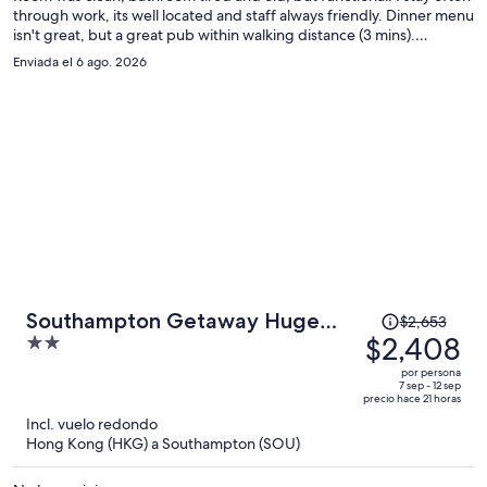
por
through work, its well located and staff always friendly. Dinner menu
persona
isn't great, but a great pub within walking distance (3 mins).
Breakfast is good.
Enviada el 6 ago. 2026
El
Southampton Getaway Huge
$2,653
precio
$2,408
2
Home Garden Sleeps 10
era
out
por persona
de
of
7 sep - 12 sep
precio hace 21 horas
$2,653
5
Incl. vuelo redondo
y
Hong Kong (HKG) a Southampton (SOU)
ahora
es