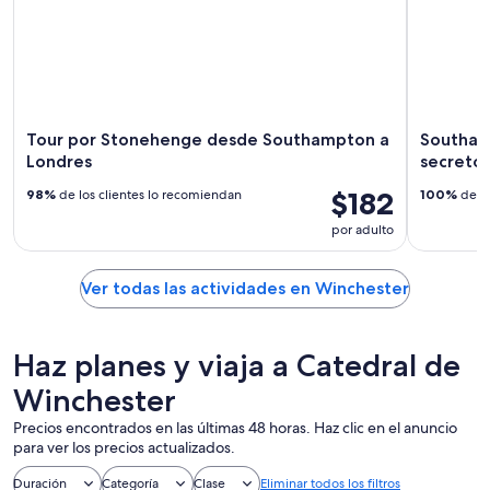
Tour por Stonehenge desde Southampton a
Southamp
Londres
secretos
$182
98%
de los clientes lo recomiendan
100%
de lo
por adulto
Ver todas las actividades en Winchester
Haz planes y viaja a Catedral de
Winchester
Precios encontrados en las últimas 48 horas. Haz clic en el anuncio
para ver los precios actualizados.
Duración
Categoría
Clase
Eliminar todos los filtros