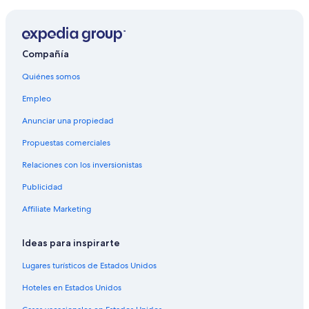
Hoteles con estacionamiento en Winchester
Hoteles con hidromasaje en Winchester
Hoteles que aceptan mascotas en Winchester
Compañía
Hoteles de Travelodge UK en Winchester
Quiénes somos
Hoteles en Winchester
Empleo
Hoteles con vista en Hampshire
Anunciar una propiedad
Hoteles en Hampshire
Propuestas comerciales
Cabañas en Hampshire
Relaciones con los inversionistas
Hoteles en Hinton Ampner
Publicidad
Affiliate Marketing
Ideas para inspirarte
Lugares turísticos de Estados Unidos
Hoteles en Estados Unidos