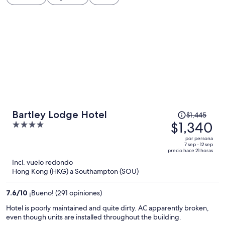
El
Bartley Lodge Hotel
$1,445
precio
$1,340
4
era
out
por persona
de
of
7 sep - 12 sep
precio hace 21 horas
$1,445
5
Incl. vuelo redondo
y
Hong Kong (HKG) a Southampton (SOU)
ahora
es
7.6
/
10
¡Bueno! (291 opiniones)
de
$1,340
Hotel is poorly maintained and quite dirty. AC apparently broken,
even though units are installed throughout the building.
por