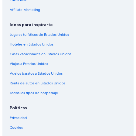
Publicidad
Hoteles con estacionamiento en Santa Clara
Affiliate Marketing
Hoteles con gimnasio en Santa Clara
Hoteles con alberca en Santa Clara
Ideas para inspirarte
Hoteles con sauna en Santa Clara
Lugares turísticos de Estados Unidos
Hoteles en Santa Clara
Hoteles en Estados Unidos
Lodges en Santa Clara
Casas vacacionales en Estados Unidos
Moteles en Santa Clara
Viajes a Estados Unidos
Hoteles 3 estrellas en St. George
Vuelos baratos a Estados Unidos
Hoteles 5 estrellas en St. George
Renta de autos en Estados Unidos
Cabañas en St. George
Todos los tipos de hospedaje
Casas de campo en St. George
Casas vacacionales en St. George
Políticas
Condominios en St. George
Privacidad
Apartamentos en St. George
Cookies
Hoteles con spa en St. George