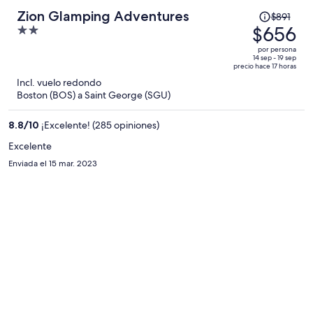
El
Zion Glamping Adventures
$891
precio
$656
2
era
out
por persona
de
of
14 sep - 19 sep
precio hace 17 horas
$891
5
Incl. vuelo redondo
y
Boston (BOS) a Saint George (SGU)
ahora
es
8.8
/
10
¡Excelente! (285 opiniones)
de
$656
Excelente
por
Enviada el 15 mar. 2023
persona