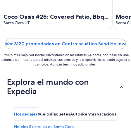
Coco Oasis #25: Covered Patio, Bbq,
Moon 
Garage, YouTubeTV
Santa Clara UT
Santa Cl
Ver 3120 propiedades en Centro acuático Sand Hollow
Precio más bajo por noche encontrado en las últimas 24 horas, con base en una
estancia de 1 noche para 2 adultos. Los precios y la disponibilidad están sujetos a
cambios. Aplican términos adicionales.
Explora el mundo con
Expedia
Hospedajes
Vuelos
Paquetes
Autos
Rentas vacacionales
Hoteles 3 estrellas en Santa Clara