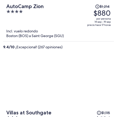
El
AutoCamp Zion
$1,214
precio
$880
4
era
out
por persona
de
of
14 sep - 19 sep
precio hace 17 horas
$1,214
5
Incl. vuelo redondo
y
Boston (BOS) a Saint George (SGU)
ahora
es
9.4
/
10
¡Excepcional! (267 opiniones)
de
$880
por
persona
El
Villas at Southgate
$1,115