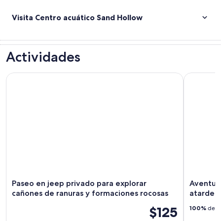
Visita Centro acuático Sand Hollow
Actividades
Paseo en jeep privado para explorar cañones de ranuras y 
Aventura e
Paseo en jeep privado para explorar
Aventura
cañones de ranuras y formaciones rocosas
atardece
$125
100%
de lo