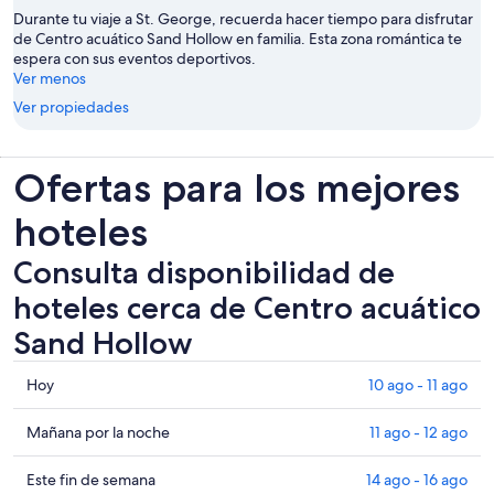
Durante tu viaje a St. George, recuerda hacer tiempo para disfrutar
de Centro acuático Sand Hollow en familia. Esta zona romántica te
espera con sus eventos deportivos.
Ver menos
Ver propiedades
Ofertas para los mejores
hoteles
Consulta disponibilidad de
hoteles cerca de Centro acuático
Sand Hollow
Consultar
Hoy
10 ago - 11 ago
los
precios
Consultar
Mañana por la noche
11 ago - 12 ago
cerca
precios
de
cerca
Consultar
Este fin de semana
14 ago - 16 ago