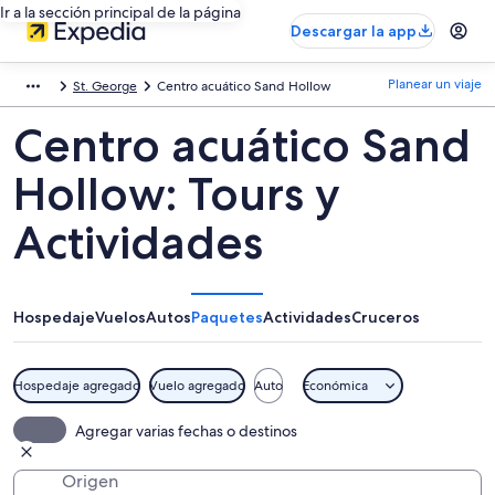
Ir a la sección principal de la página
Descargar la app
Planear un viaje
St. George
Centro acuático Sand Hollow
Centro acuático Sand
Hollow: Tours y
Actividades
Hospedaje
Vuelos
Autos
Paquetes
Actividades
Cruceros
Hospedaje agregado
Vuelo agregado
Auto
Económica
Agregar varias fechas o destinos
Origen