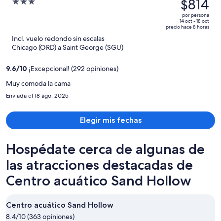
precio
$814
3
era
out
por persona
de
of
14 oct - 18 oct
precio hace 8 horas
$1,115
5
Incl. vuelo redondo sin escalas
y
Chicago (ORD) a Saint George (SGU)
ahora
es
9.6
/
10
¡Excepcional! (292 opiniones)
de
$814
Muy comoda la cama
por
Enviada el 18 ago. 2025
persona
Elegir mis fechas
Hospédate cerca de algunas de
las atracciones destacadas de
Centro acuático Sand Hollow
Centro acuático Sand Hollow
8.4/10 (363 opiniones)