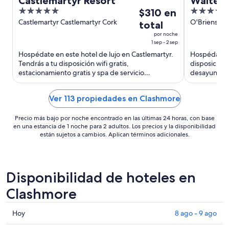
Castlemartyr Resort
Walter 
5
El
4
$310 en
out
precio
out
Castlemartyr Castlemartyr Cork
O'Briens Pl
total
of
es
of
por noche
5
de
5
1 sep - 2 sep
$310
Hospédate en este hotel de lujo en Castlemartyr.
Hospédate e
Tendrás a tu disposición wifi gratis,
disposición 
en
estacionamiento gratis y spa de servicio
desayuno. N
total
completo. Nuestros huéspedes ...
atención del
por
noche
Ver 113 propiedades en Clashmore
del
1
Precio más bajo por noche encontrado en las últimas 24 horas, con base
en una estancia de 1 noche para 2 adultos. Los precios y la disponibilidad
sep
están sujetos a cambios. Aplican términos adicionales.
al
2
sep
Disponibilidad de hoteles en
Clashmore
Consultar
Hoy
8 ago - 9 ago
precios