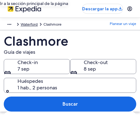
Ir a la sección principal de la página
Descargar la app
Planear un viaje
Waterford
Clashmore
Clashmore
Guía de viajes
Check-in
Check-out
7 sep
8 sep
Huéspedes
1 hab., 2 personas
Buscar
Explorar mapa