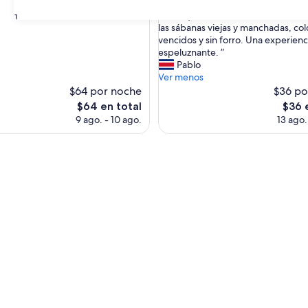
m
enviaron a una habitación con puer
opiniones)
e
vidrio que no cerraba, arañas en la 
31
n
las sábanas viejas y manchadas, co
t
vencidos y sin forro. Una experienc
a
espeluznante. ”
b
Pablo
l
Ver menos
e
$64 por noche
$36 po
m
El
El
$64 en total
$36 
e
precio
preci
9 ago. - 10 ago.
13 ago.
n
actual
actual
t
es
es
e
de
de
e
$64
$36
l
l
u
g
a
r
n
o
r
e
f