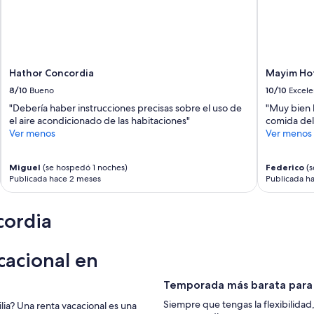
n
í
a
n
n
u
Hathor Concordia
Mayim Hot
e
8/10
Bueno
10/10
Excele
s
t
"Debería haber instrucciones precisas sobre el uso de
"Muy bien l
r
el aire acondicionado de las habitaciones"
comida del 
a
Ver menos
Ver menos
s
r
Miguel
(se hospedó 1 noches)
Federico
(s
e
Publicada hace 2 meses
Publicada h
s
e
r
cordia
v
a
s
cacional en
,
n
o
Temporada más barata para 
s
Siempre que tengas la flexibilida
lia? Una renta vacacional es una
e