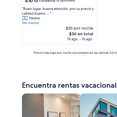
3.0
8.8/10
Excelente
(8 opiniones)
k
de
estrellas
E
“
“Buen lugar, buena atención, por su precio y
10,
n
B
calidad bueno ….”
Excelente,
g
u
Nestor
(8
l
e
Ver menos
opiniones)
i
n
$36 por noche
s
l
El
$36 en total
h
u
precio
15 ago. - 16 ago.
b
g
actual
u
a
es
t
r
de
Precio
Precio más bajo por noche encontrado en las últimas 24 hor
s
,
$36
más
p
b
bajo
e
u
por
a
e
noche
k
n
encontrado
s
a
en
l
Encuentra rentas vacacional
a
las
o
t
últimas
w
e
24
l
Buscar apart-hoteles
Buscar departamen
n
horas,
y
c
con
S
i
base
p
ó
en
a
n