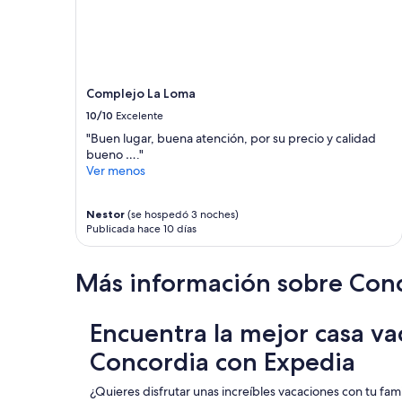
d
…
.
.
V
”
e
r
y
Complejo La Loma
g
10/10
Excelente
o
o
"Buen lugar, buena atención, por su precio y calidad
d
bueno …."
b
Ver menos
r
e
Nestor
(se hospedó 3 noches)
a
Publicada hace 10 días
k
f
a
Más información sobre Con
s
t
”
Encuentra la mejor casa va
Concordia con Expedia
¿Quieres disfrutar unas increíbles vacaciones con tu fami