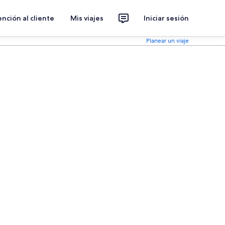
nción al cliente
Mis viajes
Iniciar sesión
Planear un viaje