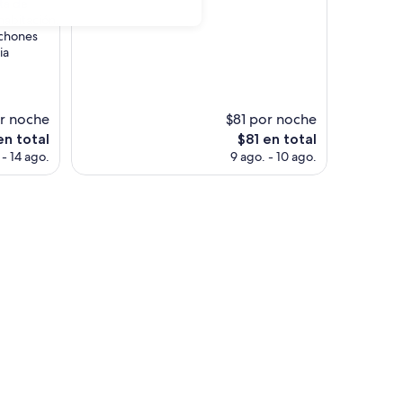
ta de
habitación,
lchones
ia
r noche
$81 por noche
El
en total
$81 en total
o
precio
 - 14 ago.
9 ago. - 10 ago.
actual
es
de
$81