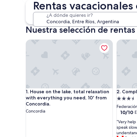
30 oct. - 1 nov.
Rentas vacacionales
¿A dónde quieres ir?
Nuestra selección de rentas
House on the lake, total relaxation with everythin
Complejo
House on the lake, total relaxation with everythin
Complejo
1. House on the lake, total relaxation
2. Compl
with everything you need, 10' from
Propieda
Concordia.
de
Federació
Concordia
3.5
10.0
10/10
E
de
estrellas
“
“Very help 
10,
V
speak slow
Excepcio
e
understand
(1