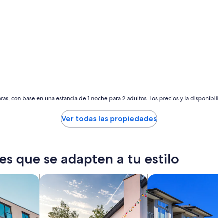
l
e
j
a
l
o
c
o
n
t
r
as, con base en una estancia de 1 noche para 2 adultos. Los precios y la disponibil
a
t
a
Ver todas las propiedades
d
o
p
o
es que se adapten a tu estilo
r
l
a
tos
Buscar casas de vacaciones
Buscar condominio
p
l
a
t