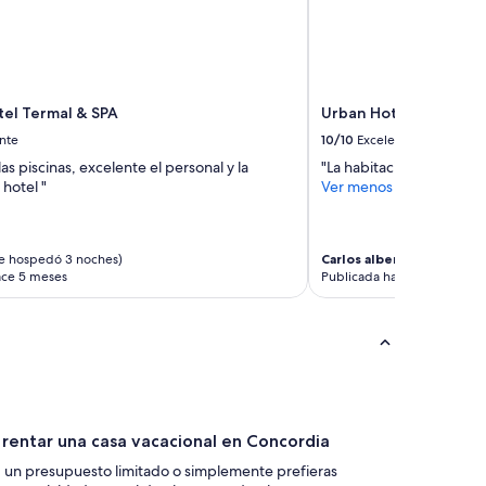
el Termal & SPA
Urban Hotel
nte
10/10
Excelente
as piscinas, excelente el personal y la
"La habitación muy bien 
hotel "
Ver menos
e hospedó 3 noches)
Carlos alberto
(se hospedó
ace 5 meses
Publicada hace 7 meses
rentar una casa vacacional en Concordia
d, un presupuesto limitado o simplemente prefieras