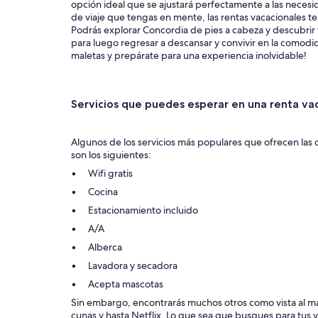
opción ideal que se ajustará perfectamente a las necesid
de viaje que tengas en mente, las rentas vacacionales te
Podrás explorar Concordia de pies a cabeza y descubrir 
para luego regresar a descansar y convivir en la comodid
maletas y prepárate para una experiencia inolvidable!
Servicios que puedes esperar en una renta va
Algunos de los servicios más populares que ofrecen las 
son los siguientes:
Wifi gratis
Cocina
Estacionamiento incluido
A/A
Alberca
Lavadora y secadora
Acepta mascotas
Sin embargo, encontrarás muchos otros como vista al mar
cunas y hasta Netflix. Lo que sea que busques para tus v