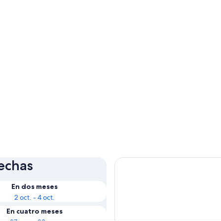
fechas
En dos meses
2 oct. - 4 oct.
En cuatro meses