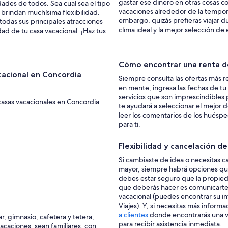
gastar ese dinero en otras cosas co
ades de todos. Sea cual sea el tipo
n
vacaciones alrededor de la tempor
 brindan muchísima flexibilidad.
v
embargo, quizás prefieras viajar du
todas sus principales atracciones
i
clima ideal y la mejor selección de
ad de tu casa vacacional. ¡Haz tus
a
r
o
n
Cómo encontrar una renta d
a
cacional en Concordia
Siempre consulta las ofertas más r
u
en mente, ingresa las fechas de tu v
n
servicios que son imprescindibles
a
casas vacacionales en Concordia
te ayudará a seleccionar el mejor
h
leer los comentarios de los huéspe
a
para ti.
b
i
t
Flexibilidad y cancelación d
a
Si cambiaste de idea o necesitas c
c
mayor, siempre habrá opciones que
i
debes estar seguro que la propiedad
ó
que deberás hacer es comunicarte 
n
vacacional (puedes encontrar su in
c
Viajes). Y, si necesitas más infor
o
a clientes
donde encontrarás una var
n
, gimnasio, cafetera y tetera,
para recibir asistencia inmediata.
p
acaciones, sean familiares, con