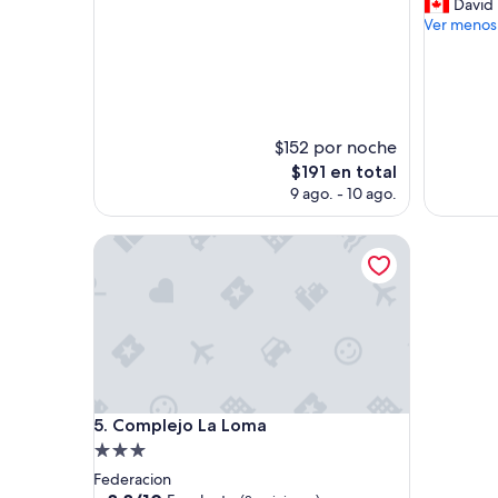
r
David
opinión)
y
Ver menos
h
e
l
p
f
u
$152 por noche
l
El
$191 en total
l
precio
9 ago. - 10 ago.
s
actual
t
es
Complejo La Loma
a
de
f
$191
f
.
D
o
n
'
t
Complejo La Loma
s
5. Complejo La Loma
p
Propiedad
e
de
Federacion
a
8.8