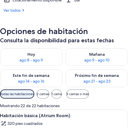
Estacionamiento disponible
Bar
Ver todos
Opciones de habitación
Consulta la disponibilidad para estas fechas
Consulta la disponibilidad para hoy ago 8 - ago 9
Consulta la disponibilidad pa
Hoy
Mañana
ago 8 - ago 9
ago 9 - ago 10
Consulta la disponibilidad para este fin de semana ago 14 - ag
Consulta la disponibilidad pa
Este fin de semana
Próximo fin de semana
ago 14 - ago 16
ago 21 - ago 23
Filtros
Todas las habitaciones
2 camas
1 cama
3 camas o más
disponibles
para
Mostrando 22 de 22 habitaciones
las
Abrir
Minibar, caja de seguridad en la habita
14
Habitación básica (Atrium Room)
habitaciones
todas
320 pies cuadrados
las