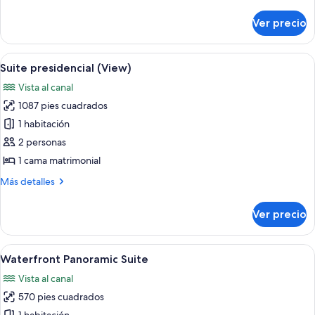
detalles
ciudad
sobre
Ver precio
Suite,
vista
a
Abrir
Una sala de estar moderna con un ampli
26
la
Suite presidencial (View)
todas
ciudad
Vista al canal
las
1087 pies cuadrados
fotos
de
1 habitación
Suite
2 personas
presidencial
1 cama matrimonial
(View)
Más
Más detalles
detalles
sobre
Ver precio
Suite
presidencial
(View)
Abrir
Una habitación de hotel moderna con 
15
Waterfront Panoramic Suite
todas
Vista al canal
las
570 pies cuadrados
fotos