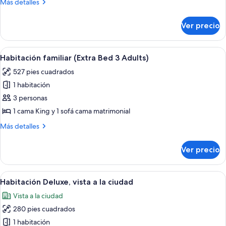
Más
Más detalles
(Extra
detalles
Bed
sobre
Ver precio
Habitación
2
familiar
Adults
(Extra
Abrir
Minibar, caja de seguridad en la habita
+
16
Bed
Habitación familiar (Extra Bed 3 Adults)
todas
2
1
527 pies cuadrados
Adults
las
Child)
+
1 habitación
fotos
1
de
3 personas
Child)
Habitación
1 cama King y 1 sofá cama matrimonial
familiar
Más
Más detalles
(Extra
detalles
Bed
sobre
Ver precio
Habitación
3
familiar
Adults)
(Extra
Abrir
Un moderno cuarto de hotel con una ca
13
Bed
Habitación Deluxe, vista a la ciudad
todas
3
Vista a la ciudad
Adults)
las
280 pies cuadrados
fotos
de
1 habitación