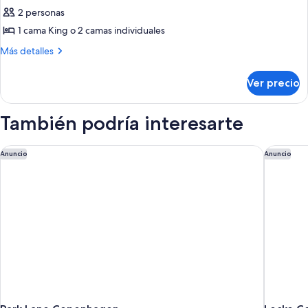
Habitación
2 personas
Deluxe,
1 cama King o 2 camas individuales
vista
Más
Más detalles
a
detalles
la
sobre
Ver precio
Habitación
ciudad
Deluxe,
vista
También podría interesarte
a
la
ciudad
Park Lane Copenhagen
Locke C
Anuncio
Anuncio