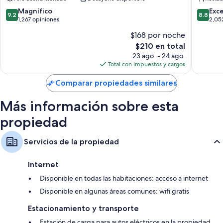
de
Copenh
la
Centro
9.2
8.8
Magnífico
Exc
9.2
8.8
ciudad
de
de
de
1,267 opiniones
2,05
de
la
10,
10,
$168 por noche
Copenhague
ciudad
Magnífico,
Excelent
El
$210 en total
de
1,267
2,052
precio
Copenh
opiniones
opinion
23 ago. - 24 ago.
actual
Total con impuestos y cargos
es
de
Comparar propiedades similares
$210
Más información sobre esta
propiedad
Servicios de la propiedad
Internet
Disponible en todas las habitaciones: acceso a internet
Disponible en algunas áreas comunes: wifi gratis
Estacionamiento y transporte
Estación de carga para autos eléctricos en la propiedad