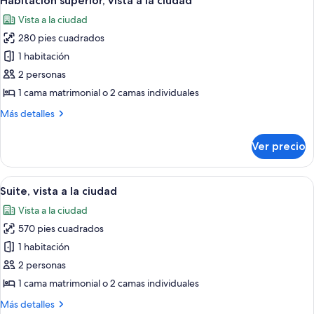
Habitación superior, vista a la ciudad
todas
Vista a la ciudad
las
280 pies cuadrados
fotos
de
1 habitación
Habitación
2 personas
superior,
1 cama matrimonial o 2 camas individuales
vista
Más
Más detalles
a
detalles
la
sobre
Ver precio
Habitación
ciudad
superior,
vista
Abrir
Suite, vista a la ciudad | Vista desde la
12
a
Suite, vista a la ciudad
todas
la
Vista a la ciudad
ciudad
las
570 pies cuadrados
fotos
de
1 habitación
Suite,
2 personas
vista
1 cama matrimonial o 2 camas individuales
a
Más
Más detalles
la