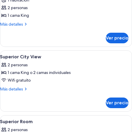
de
1 habitación
Waterfront
2 personas
Panoramic
1 cama King
Suite
Más
Más detalles
detalles
sobre
Ver precio
Waterfront
Panoramic
Suite
Abrir
Minibar, caja de seguridad en la habita
10
Superior City View
todas
2 personas
las
1 cama King o 2 camas individuales
fotos
de
Wifi gratuito
Superior
Más
Más detalles
City
detalles
sobre
View
Ver precio
Superior
City
View
Abrir
Minibar, caja de seguridad en la habita
11
Superior Room
todas
2 personas
las