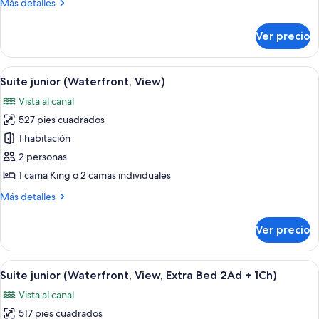
Más
Más detalles
(Corner)
detalles
sobre
Ver precio
Habitación
Premium
(Corner)
Abrir
Una habitación de hotel con un venta
13
Suite junior (Waterfront, View)
todas
Vista al canal
las
527 pies cuadrados
fotos
de
1 habitación
Suite
2 personas
junior
1 cama King o 2 camas individuales
(Waterfront,
Más
Más detalles
View)
detalles
sobre
Ver precio
Suite
junior
(Waterfront,
Abrir
Una habitación de hotel con un venta
13
View)
Suite junior (Waterfront, View, Extra Bed 2Ad + 1Ch)
todas
Vista al canal
las
517 pies cuadrados
fotos