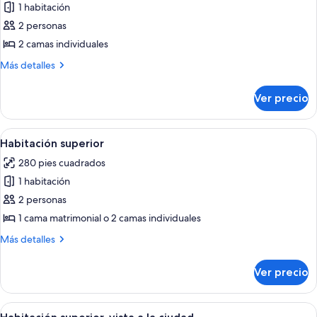
1 habitación
fotos
de
2 personas
Habitación
2 camas individuales
básica
Más
Más detalles
(Atrium
detalles
Room)
sobre
Ver precio
Habitación
básica
(Atrium
Abrir
Minibar, caja de seguridad en la habita
12
Room)
Habitación superior
todas
280 pies cuadrados
las
1 habitación
fotos
de
2 personas
Habitación
1 cama matrimonial o 2 camas individuales
superior
Más
Más detalles
detalles
sobre
Ver precio
Habitación
superior
Abrir
Minibar, caja de seguridad en la habita
11