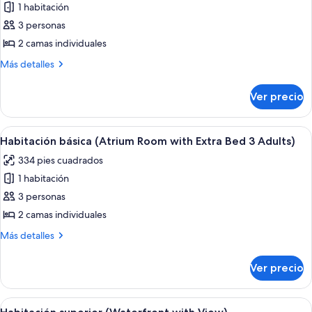
1 habitación
fotos
de
3 personas
Habitación
2 camas individuales
básica
Más
Más detalles
(Atrium
detalles
Room
sobre
Ver precio
Habitación
w/Extra
básica
Bed
(Atrium
Abrir
Minibar, caja de seguridad en la habita
2
14
Room
Habitación básica (Atrium Room with Extra Bed 3 Adults)
todas
w/Extra
Ad
334 pies cuadrados
Bed
las
+
2
1 habitación
fotos
1
Ad
de
3 personas
Ch)
+
Habitación
1
2 camas individuales
Ch)
básica
Más
Más detalles
(Atrium
detalles
Room
sobre
Ver precio
Habitación
with
básica
Extra
(Atrium
Abrir
Una habitación de hotel con un ventana
Bed
12
Room