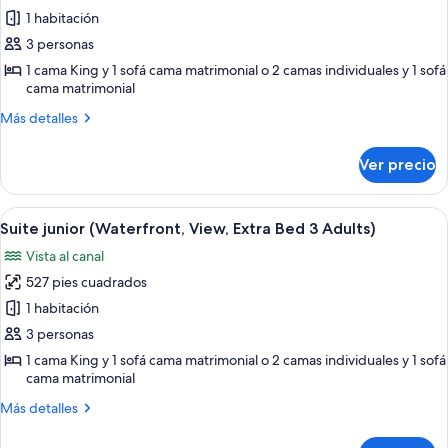
de
1 habitación
Suite
3 personas
junior
1 cama King y 1 sofá cama matrimonial o 2 camas individuales y 1 sofá
(Waterfront,
cama matrimonial
View,
Más
Más detalles
Extra
detalles
sobre
Bed
Ver precio
Suite
2Ad
junior
+
(Waterfront,
Abrir
Una habitación de hotel con un venta
1Ch)
13
View,
Suite junior (Waterfront, View, Extra Bed 3 Adults)
todas
Extra
Vista al canal
Bed
las
2Ad
527 pies cuadrados
fotos
+
de
1 habitación
1Ch)
Suite
3 personas
junior
1 cama King y 1 sofá cama matrimonial o 2 camas individuales y 1 sofá
(Waterfront,
cama matrimonial
View,
Más
Más detalles
Extra
detalles
sobre
Bed