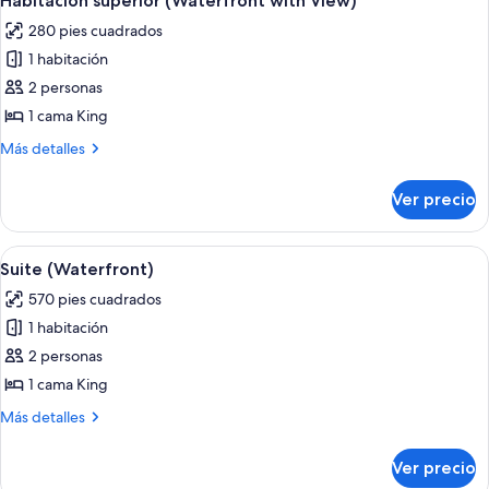
Habitación superior (Waterfront with View)
todas
with
3
280 pies cuadrados
Extra
las
Adults)
Bed
1 habitación
fotos
3
de
2 personas
Adults)
Habitación
1 cama King
superior
Más
Más detalles
(Waterfront
detalles
with
sobre
Ver precio
Habitación
View)
superior
(Waterfront
Abrir
Suite (Waterfront) | Minibar, caja de s
12
with
Suite (Waterfront)
todas
View)
570 pies cuadrados
las
1 habitación
fotos
de
2 personas
Suite
1 cama King
(Waterfront)
Más
Más detalles
detalles
sobre
Ver precio
Suite