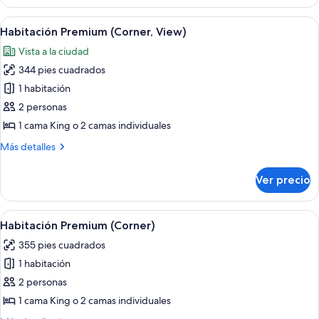
(Waterfront)
Abrir
Habitación Premium (Corner, View) | Mi
13
Habitación Premium (Corner, View)
todas
Vista a la ciudad
las
344 pies cuadrados
fotos
de
1 habitación
Habitación
2 personas
Premium
1 cama King o 2 camas individuales
(Corner,
Más
Más detalles
View)
detalles
sobre
Ver precio
Habitación
Premium
(Corner,
Abrir
Habitación Premium (Corner) | Minibar,
13
View)
Habitación Premium (Corner)
todas
355 pies cuadrados
las
1 habitación
fotos
de
2 personas
Habitación
1 cama King o 2 camas individuales
Premium