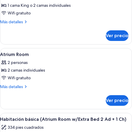
1 cama King o 2 camas individuales
fotos
de
Wifi gratuito
Superior
Más
Más detalles
Room
detalles
sobre
Ver precio
Superior
Room
Abrir
Minibar, caja de seguridad en la habita
6
Atrium Room
todas
2 personas
las
2 camas individuales
fotos
de
Wifi gratuito
Atrium
Más
Más detalles
Room
detalles
sobre
Ver precio
Atrium
Room
Abrir
Minibar, caja de seguridad en la habita
14
Habitación básica (Atrium Room w/Extra Bed 2 Ad + 1 Ch)
todas
334 pies cuadrados
las