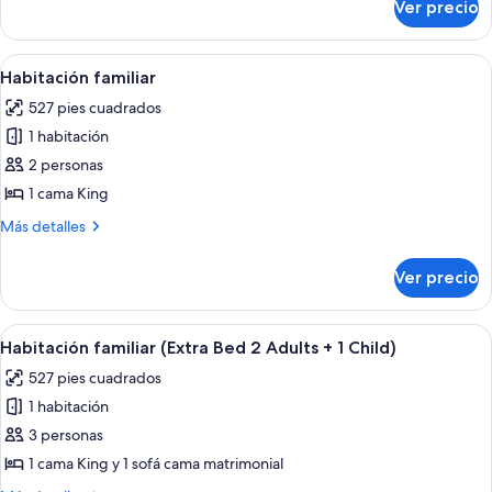
Ver precio
Suite
3
junior
Adults)
(Waterfront,
Abrir
Minibar, caja de seguridad en la habita
16
View,
Habitación familiar
todas
Extra
527 pies cuadrados
Bed
las
3
1 habitación
fotos
Adults)
de
2 personas
Habitación
1 cama King
familiar
Más
Más detalles
detalles
sobre
Ver precio
Habitación
familiar
Abrir
Minibar, caja de seguridad en la habita
16
Habitación familiar (Extra Bed 2 Adults + 1 Child)
todas
527 pies cuadrados
las
1 habitación
fotos
de
3 personas
Habitación
1 cama King y 1 sofá cama matrimonial
familiar