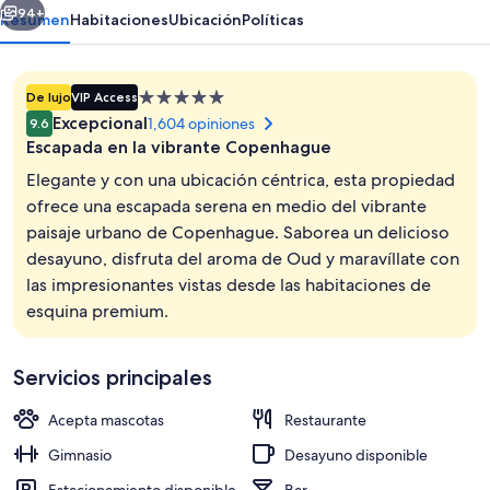
94+
Resumen
Habitaciones
Ubicación
Políticas
Propiedad
De lujo
VIP Access
de
Excepcional
1,604 opiniones
9.6
5.0
Escapada en la vibrante Copenhague
estrellas
Elegante y con una ubicación céntrica, esta propiedad
ofrece una escapada serena en medio del vibrante
paisaje urbano de Copenhague. Saborea un delicioso
Suite, vista a la ciudad | Minibar, caja
desayuno, disfruta del aroma de Oud y maravíllate con
las impresionantes vistas desde las habitaciones de
esquina premium.
Servicios principales
Acepta mascotas
Restaurante
Gimnasio
Desayuno disponible