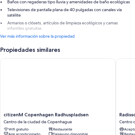
Baños con regaderas tipo lluvia y amenidades de baño ecológicas
Televisiones de pantalla plana de 40 pulgadas con canales vía
satélite
Armarios o clósets, artículos de limpieza ecológicos y camas
infantiles gratuitas
Ver más información sobre la propiedad
Propiedades similares
citizenM Copenhagen Radhuspladsen
Radisson
citizenM
Radisso
citizenM Copenhagen Radhuspladsen
Radiss
Copenhagen
Blu
Centro de la ciudad de Copenhague
Centro 
Radhuspladsen
Scandin
Wifi gratuito
Restaurante
Acept
Centro
Hotel,
Aire acondicionado
Desayuno disponible
Restau