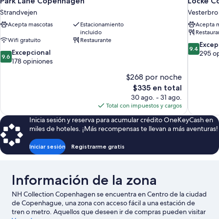
Park Lane Copenhagen
Locke C
Strandvejen
Vesterbro
Acepta mascotas
Estacionamiento
Acepta 
incluido
Restaura
Wifi gratuito
Restaurante
9.4
Excep
9.4
9.6
Excepcional
de
295 o
9.6
de
178 opiniones
10,
10,
Excepcion
$268 por noche
Excepcional,
295
178
El
$335 en total
opiniones
opiniones
precio
30 ago. - 31 ago.
actual
Total con impuestos y cargos
es
Inicia sesión y reserva para acumular crédito OneKeyCash en
de
miles de hoteles. ¡Más recompensas te llevan a más aventuras!
$335
Iniciar sesión
Registrarme gratis
Información de la zona
NH Collection Copenhagen se encuentra en Centro de la ciudad
de Copenhague, una zona con acceso fácil a una estación de
tren o metro. Aquellos que deseen ir de compras pueden visitar